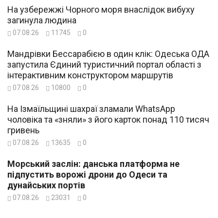
На узбережжі Чорного моря внаслідок вибуху
загинула людина
07.08.26
11745
0
Мандрівки Бессарабією в один клік: Одеська ОДА
запустила Єдиний туристичний портал області з
інтерактивним конструктором маршрутів
07.08.26
10800
0
На Ізмаїльщині шахраї зламали WhatsApp
чоловіка та «зняли» з його карток понад 110 тисяч
гривень
07.08.26
13635
0
Морський заслін: данська платформа не
підпустить ворожі дрони до Одеси та
дунайських портів
07.08.26
23031
0