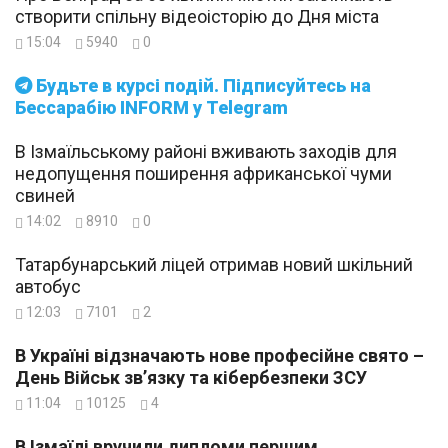
створити спільну відеоісторію до Дня міста
15:04
5940
0
Будьте в курсі подій. Підписуйтесь на
Бессарабію INFORM у Telegram
В Ізмаїльському районі вживають заходів для
недопущення поширення африканської чуми
свиней
14:02
8910
0
Татарбунарський ліцей отримав новий шкільний
автобус
12:03
7101
2
В Україні відзначають нове професійне свято –
День Військ зв’язку та кібербезпеки ЗСУ
11:04
10125
4
В Ізмаїлі вручили дипломи першим