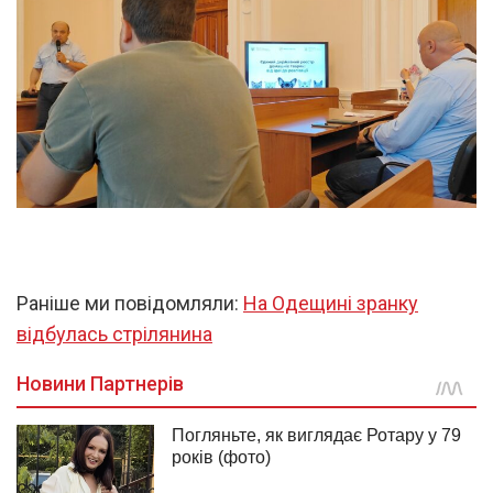
Раніше ми повідомляли:
На Одещині зранку
відбулась стрілянина