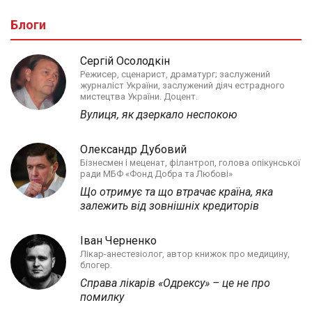
Блоги
Сергій Осолодкін
Режисер, сценарист, драматург; заслужений
журналіст України, заслужений діяч естрадного
мистецтва України. Доцент.
Вулиця, як дзеркало неспокою
Олександр Дубовий
Бізнесмен і меценат, філантроп, голова опікунської
ради МБФ «Фонд Добра та Любові»
Що отримує та що втрачає країна, яка
залежить від зовнішніх кредиторів
Іван Черненко
Лікар-анестезіолог, автор книжок про медицину,
блогер.
Справа лікарів «Одрексу» – це не про
помилку