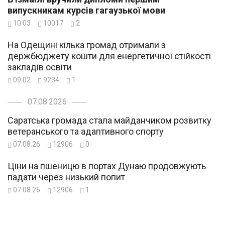
випускникам курсів гагаузької мови
10:03
10017
2
На Одещині кілька громад отримали з
держбюджету кошти для енергетичної стійкості
закладів освіти
09:02
9234
1
07.08.2026
Саратська громада стала майданчиком розвитку
ветеранського та адаптивного спорту
07.08.26
12906
0
Ціни на пшеницю в портах Дунаю продовжують
падати через низький попит
07.08.26
12906
1