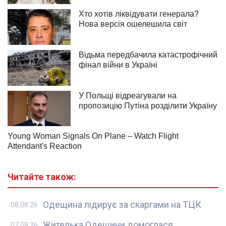
Читайте також:
Одещина лідирує за скаргами на ТЦК
08.08.26
Жителька Одещини домоглася
07.08.26