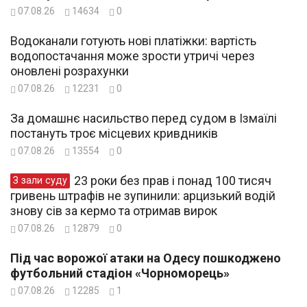
07.08.26
14634
0
Водоканали готують нові платіжки: вартість
водопостачання може зрости утричі через
оновлені розрахунки
07.08.26
12231
0
За домашнє насильство перед судом в Ізмаїлі
постануть троє місцевих кривдників
07.08.26
13554
0
23 роки без прав і понад 100 тисяч
З зали суду
гривень штрафів не зупинили: арцизький водій
знову сів за кермо та отримав вирок
07.08.26
12879
0
Під час ворожої атаки на Одесу пошкоджено
футбольний стадіон «Чорноморець»
07.08.26
12285
1