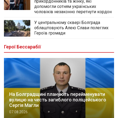
прикордонників та жінку, які
допомогли сотням українських
чоловіків незаконно перетнути кордон
У центральному сквері Болграда
облаштовують Алею Слави полеглих
Героїв громади
Герої Бессарабії
На Болградщині планують перейменувати
вулицю на честь загиблого поліцейського
Сергія Магли
07.08.2026