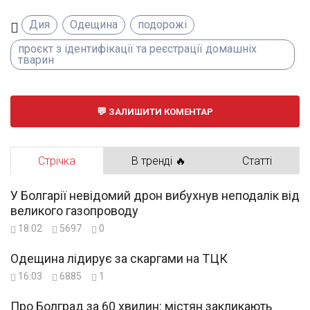
Дия
Одещина
подорожі
проєкт з ідентифікації та реєстрації домашніх
тварин
ЗАЛИШИТИ КОМЕНТАР
Стрічка
В тренді 🔥
Статті
У Болгарії невідомий дрон вибухнув неподалік від
великого газопроводу
18:02
5697
0
Одещина лідирує за скаргами на ТЦК
16:03
6885
1
Про Болград за 60 хвилин: містян закликають