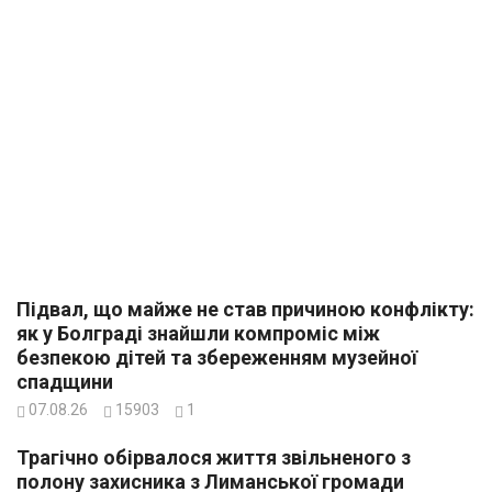
Підвал, що майже не став причиною конфлікту:
як у Болграді знайшли компроміс між
безпекою дітей та збереженням музейної
спадщини
07.08.26
15903
1
Трагічно обірвалося життя звільненого з
полону захисника з Лиманської громади