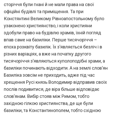
сторіччя були гнані й не мали права на свої
офіційні будівлі та приміщення. Та при
Констянтині Великому Рівноапостольному було
узаконено християнство, і коли християни
здобули право на будівлю храмів, їхній погляд
впав саме на базиліки. Перше тисячоріччя –
епоха розквіту базилік. Їх з’являється безліч і в
різних варіаціях, а вже на початку другого
тисячоріччя з’являються куполоподібні храми, а
базиліки починають відходити. А на землі слов’ян
Базиліка зовсім не приходить, адже під час
хрещення Русі князь Володимир відправив своїх
послів подивитися, де віра більше відповідає
слов’янам. Вибір стояв між Римом, тобто
західною гілкою християнства, де ще були
базиліки, та Константинополем, тобто східною