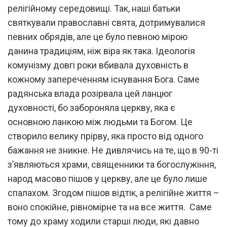
релігійному середовищі. Так, наші батьки
святкували православні свята, дотримувалися
певних обрядів, але це було певною мірою
данина традиціям, ніж віра як така. Ідеологія
комунізму довгі роки вбивала духовність в
кожному запереченням існування Бога. Саме
радянська влада розірвала цей ланцюг
духовності, бо забороняла церкву, яка є
основною ланкою між людьми та Богом. Це
створило велику прірву, яка просто від одного
бажання не зникне. Не дивлячись на те, що в 90-ті
з’являються храми, священники та богослужіння,
народ масово пішов у церкву, але це було лише
спалахом. Згодом пішов відтік, а релігійне життя –
воно спокійне, рівномірне та на все життя. Саме
тому до храму ходили старші люди, які давно