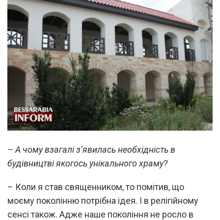
– А чому взагалі з’явилась необхідність в
будівництві якогось унікального храму?
– Коли я став священником, то помітив, що
моєму поколінню потрібна ідея. І в релігійному
сенсі також. Адже наше покоління не росло в