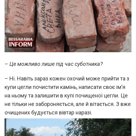
– Це можливо лише під час суботника?
– Ні. Навіть зараз кожен охочий може прийти та з
купи цегли почистити камінь, написати своє ім’я
на ньому та залишити в купі почищеної цегли. Це
не тільки не забороняється, але й вітається. З вже
очищених будується вівтар наразі.