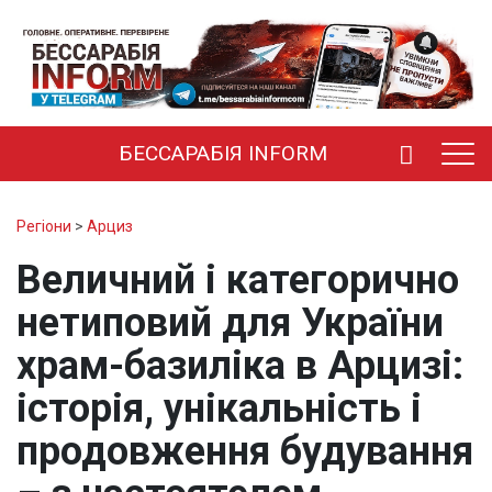
БЕССАРАБІЯ INFORM
Регіони
>
Арциз
Величний і категорично
нетиповий для України
храм-базиліка в Арцизі:
історія, унікальність і
продовження будування