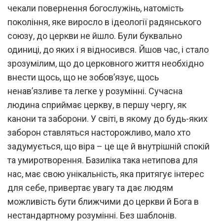
чекали повернення богослужінь, натомість
покоління, яке виросло в ідеології радянського
союзу, до церкви не йшло. Були буквально
одиниці, до яких і я відносився. Йшов час, і стало
зрозумілим, що до церковного життя необхідно
внести щось, що не зобов’язує, щось
ненав’язливе та легке у розумінні. Сучасна
людина сприймає церкву, в першу чергу, як
канони та заборони. У світі, в якому до будь-яких
заборон ставляться насторожливо, мало хто
задумується, що віра – це ще й внутрішній спокій
та умиротворення. Базиліка така нетипова для
нас, має свою унікальність, яка притягує інтерес
для себе, привертає увагу та дає людям
можливість бути ближчими до церкви й Бога в
нестандартному розумінні. Без шаблонів.