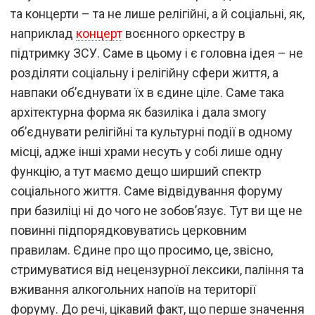
та концерти – та не лише релігійні, а й соціальні, як,
наприклад
концерт
воєнного оркестру в
підтримку ЗСУ. Саме в цьому і є головна ідея – не
розділяти соціальну і релігійну сфери життя, а
навпаки об’єднувати їх в єдине ціле. Саме така
архітектурна форма як базиліка і дала змогу
об’єднувати релігійні та культурні події в одному
місці, адже інші храми несуть у собі лише одну
функцію, а тут маємо дещо ширший спектр
соціального життя. Саме відвідування форуму
при базиліці ні до чого не зобов’язує. Тут ви ще не
повинні підпорядковуватись церковним
правилам. Єдине про що просимо, це, звісно,
стримуватися від нецензурної лексики, паління та
вживання алкогольних напоїв на території
форуму. До речі, цікавий факт, що перше значення