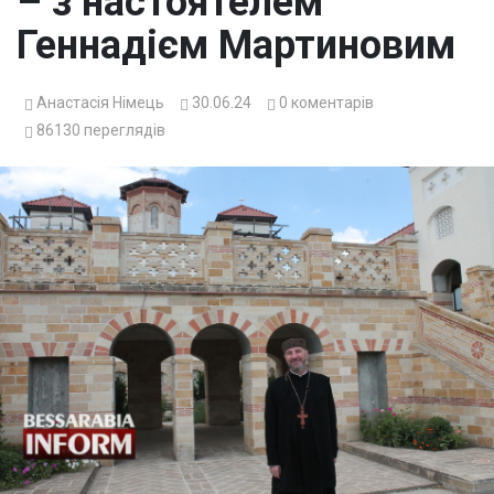
– з настоятелем
Геннадієм Мартиновим
Анастасія Німець
30.06.24
0
коментарів
86130
переглядів