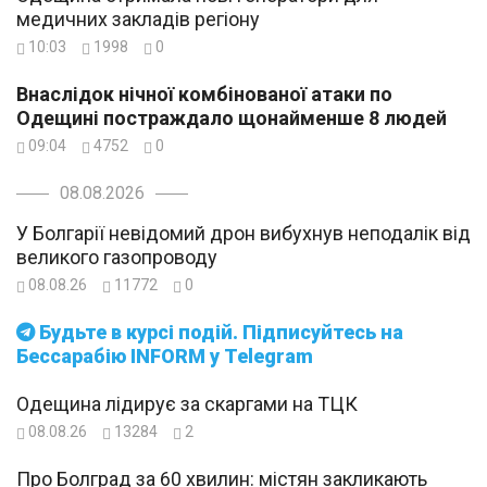
медичних закладів регіону
10:03
1998
0
Внаслідок нічної комбінованої атаки по
Одещині постраждало щонайменше 8 людей
09:04
4752
0
08.08.2026
У Болгарії невідомий дрон вибухнув неподалік від
великого газопроводу
08.08.26
11772
0
Будьте в курсі подій. Підписуйтесь на
Бессарабію INFORM у Telegram
Одещина лідирує за скаргами на ТЦК
08.08.26
13284
2
Про Болград за 60 хвилин: містян закликають