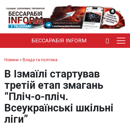
БЕССАРАБІЯ INFORM
Новини
>
Влада та політика
В Ізмаїлі стартував
третій етап змагань
“Пліч-о-пліч.
Всеукраїнські шкільні
ліги”