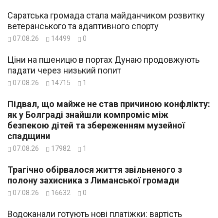
Саратська громада стала майданчиком розвитку
ветеранського та адаптивного спорту
07.08.26
14499
0
Ціни на пшеницю в портах Дунаю продовжують
падати через низький попит
07.08.26
14715
1
Підвал, що майже не став причиною конфлікту:
як у Болграді знайшли компроміс між
безпекою дітей та збереженням музейної
спадщини
07.08.26
17982
1
Трагічно обірвалося життя звільненого з
полону захисника з Лиманської громади
07.08.26
16632
0
Водоканали готують нові платіжки: вартість