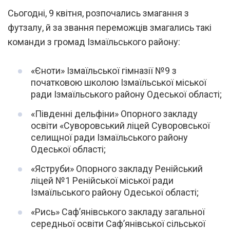
Сьогодні, 9 квітня, розпочались змагання з
футзалу, й за звання переможців змагались такі
команди з громад Ізмаїльського району:
«Єноти» Ізмаїльської гімназії №9 з
початковою школою Ізмаїльської міської
ради Ізмаїльського району Одеської області;
«Південні дельфіни» Опорного закладу
освіти «Суворовський ліцей Суворовської
селищної ради Ізмаїльського району
Одеської області;
«Яструби» Опорного закладу Ренійський
ліцей №1 Ренійської міської ради
Ізмаїльського району Одеської області;
«Рись» Саф’янівського закладу загальної
середньої освіти Саф’янівської сільської