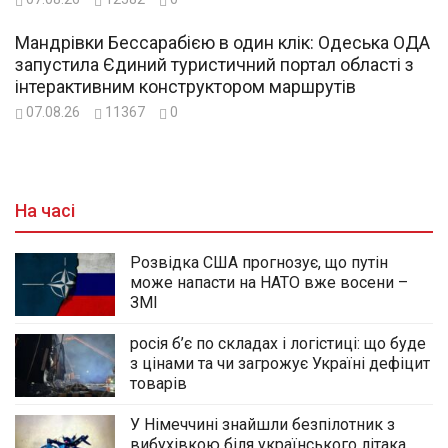
Мандрівки Бессарабією в один клік: Одеська ОДА
запустила Єдиний туристичний портал області з
інтерактивним конструктором маршрутів
07.08.26
11367
0
На часі
Розвідка США прогнозує, що путін
може напасти на НАТО вже восени –
ЗМІ
росія б’є по складах і логістиці: що буде
з цінами та чи загрожує Україні дефіцит
товарів
У Німеччині знайшли безпілотник з
вибухівкою біля українського літака