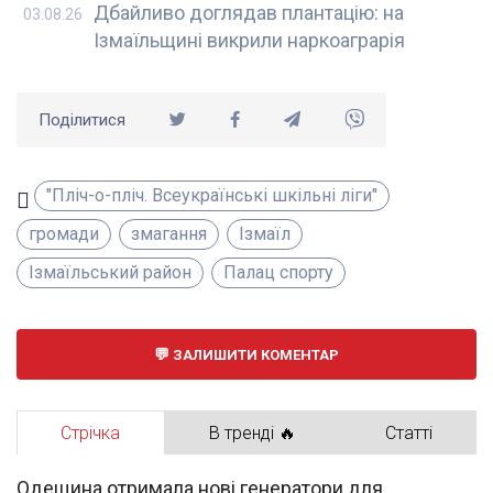
Дбайливо доглядав плантацію: на
03.08.26
Ізмаїльщині викрили наркоаграрія
Поділитися
"Пліч-о-пліч. Всеукраїнські шкільні ліги"
громади
змагання
Ізмаїл
Ізмаїльський район
Палац спорту
ЗАЛИШИТИ КОМЕНТАР
Стрічка
В тренді 🔥
Статті
Одещина отримала нові генератори для