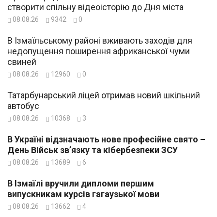
створити спільну відеоісторію до Дня міста
08.08.26
9342
0
В Ізмаїльському районі вживають заходів для
недопущення поширення африканської чуми
свиней
08.08.26
12960
0
Татарбунарський ліцей отримав новий шкільний
автобус
08.08.26
10368
3
В Україні відзначають нове професійне свято –
День Військ зв’язку та кібербезпеки ЗСУ
08.08.26
13689
6
В Ізмаїлі вручили дипломи першим
випускникам курсів гагаузької мови
08.08.26
13662
4