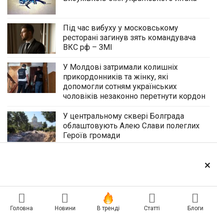
Під час вибуху у московському
ресторані загинув зять командувача
ВКС рф – ЗМІ
У Молдові затримали колишніх
прикордонників та жінку, які
допомогли сотням українських
чоловіків незаконно перетнути кордон
У центральному сквері Болграда
облаштовують Алею Слави полеглих
Героїв громади
Герої Бессарабії
×
Головна
Новини
В тренді
Статті
Блоги