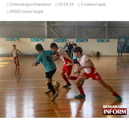
Олександра Каверіна
09.04.24
0
коментарів
49005
переглядів