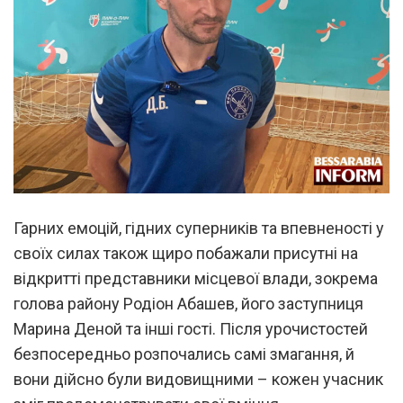
Гарних емоцій, гідних суперників та впевненості у
своїх силах також щиро побажали присутні на
відкритті представники місцевої влади, зокрема
голова району Родіон Абашев, його заступниця
Марина Деной та інші гості. Після урочистостей
безпосередньо розпочались самі змагання, й
вони дійсно були видовищними – кожен учасник