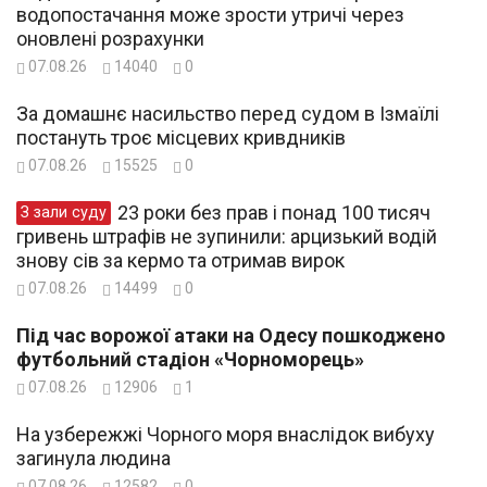
водопостачання може зрости утричі через
оновлені розрахунки
07.08.26
14040
0
За домашнє насильство перед судом в Ізмаїлі
постануть троє місцевих кривдників
07.08.26
15525
0
23 роки без прав і понад 100 тисяч
З зали суду
гривень штрафів не зупинили: арцизький водій
знову сів за кермо та отримав вирок
07.08.26
14499
0
Під час ворожої атаки на Одесу пошкоджено
футбольний стадіон «Чорноморець»
07.08.26
12906
1
На узбережжі Чорного моря внаслідок вибуху
загинула людина
07.08.26
12582
0