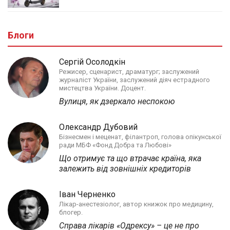
Блоги
Сергій Осолодкін
Режисер, сценарист, драматург; заслужений
журналіст України, заслужений діяч естрадного
мистецтва України. Доцент.
Вулиця, як дзеркало неспокою
Олександр Дубовий
Бізнесмен і меценат, філантроп, голова опікунської
ради МБФ «Фонд Добра та Любові»
Що отримує та що втрачає країна, яка
залежить від зовнішніх кредиторів
Іван Черненко
Лікар-анестезіолог, автор книжок про медицину,
блогер.
Справа лікарів «Одрексу» – це не про