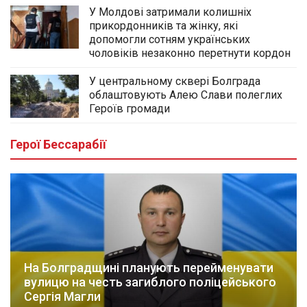
У Молдові затримали колишніх
прикордонників та жінку, які
допомогли сотням українських
чоловіків незаконно перетнути кордон
У центральному сквері Болграда
облаштовують Алею Слави полеглих
Героїв громади
Герої Бессарабії
На Болградщині планують перейменувати
вулицю на честь загиблого поліцейського
Сергія Магли