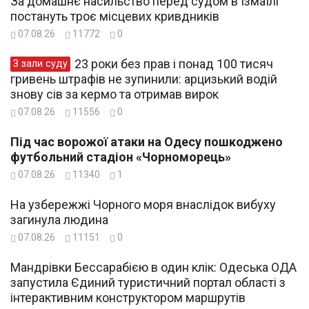
За домашнє насильство перед судом в Ізмаїлі
постануть троє місцевих кривдників
07.08.26
11772
0
23 роки без прав і понад 100 тисяч
З зали суду
гривень штрафів не зупинили: арцизький водій
знову сів за кермо та отримав вирок
07.08.26
11556
0
Під час ворожої атаки на Одесу пошкоджено
футбольний стадіон «Чорноморець»
07.08.26
11340
1
На узбережжі Чорного моря внаслідок вибуху
загинула людина
07.08.26
11151
0
Мандрівки Бессарабією в один клік: Одеська ОДА
запустила Єдиний туристичний портал області з
інтерактивним конструктором маршрутів