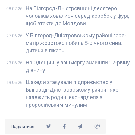
На Білгород-Дністровщині десятеро
08.07.26
чоловіків ховалися серед коробок у фурі,
щоб втекти до Молдови
У Білгород-Дністровському районі горе-
27.06.26
матір жорстоко побила 5-річного сина:
дитина в лікарні
На Одещині у зашморгу знайшли 17-річну
23.06.26
дівчину
Шахеди атакували підприємство у
19.06.26
Білгород-Дністровському районі, яке
належить родині екснардепа з
проросійським минулим
Поділитися