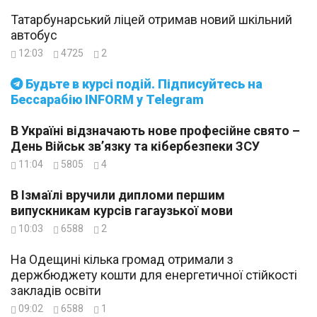
Татарбунарський ліцей отримав новий шкільний
автобус
12:03
4725
2
Будьте в курсі подій. Підписуйтесь на
Бессарабію INFORM у Telegram
В Україні відзначають нове професійне свято –
День Військ зв’язку та кібербезпеки ЗСУ
11:04
5805
4
В Ізмаїлі вручили дипломи першим
випускникам курсів гагаузької мови
10:03
6588
2
На Одещині кілька громад отримали з
держбюджету кошти для енергетичної стійкості
закладів освіти
09:02
6588
1