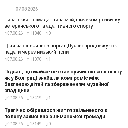
07.08.2026
Саратська громада стала майданчиком розвитку
ветеранського та адаптивного спорту
07.08.26
11340
0
Ціни на пшеницю в портах Дунаю продовжують
падати через низький попит
07.08.26
11070
1
Підвал, що майже не став причиною конфлікту:
як у Болграді знайшли компроміс між
безпекою дітей та збереженням музейної
спадщини
07.08.26
13419
1
Трагічно обірвалося життя звільненого з
полону захисника з Лиманської громади
07.08.26
13149
0