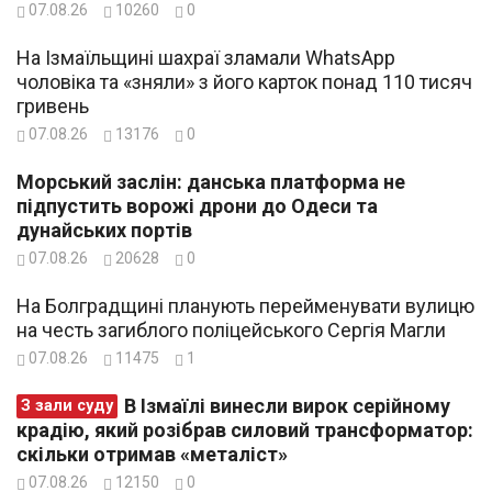
07.08.26
10260
0
На Ізмаїльщині шахраї зламали WhatsApp
чоловіка та «зняли» з його карток понад 110 тисяч
гривень
07.08.26
13176
0
Морський заслін: данська платформа не
підпустить ворожі дрони до Одеси та
дунайських портів
07.08.26
20628
0
На Болградщині планують перейменувати вулицю
на честь загиблого поліцейського Сергія Магли
07.08.26
11475
1
В Ізмаїлі винесли вирок серійному
З зали суду
крадію, який розібрав силовий трансформатор:
скільки отримав «металіст»
07.08.26
12150
0