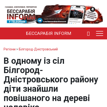
БЕССАРАБІЯ INFORM
Регіони
>
Білгород-Дністровський
В одному із сіл
Білгород-
Дністровського району
діти знайшли
повішаного на дереві