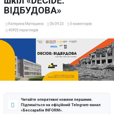
шкіл «DECIDE:
ВІДБУДОВА»
Катерина Матієшина
06.09.23
0
коментарів
40905
переглядів
Читайте оперативні новини першими.
Підпишіться на офіційний Telegram-канал
«Бессарабія INFORM».