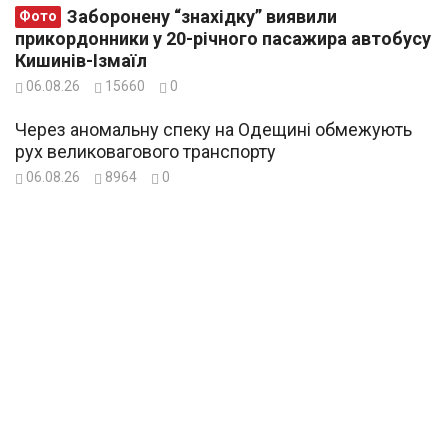
Заборонену “знахідку” виявили
Фото
прикордонники у 20-річного пасажира автобусу
Кишинів-Ізмаїл
06.08.26
15660
0
Через аномальну спеку на Одещині обмежують
рух великовагового транспорту
06.08.26
8964
0