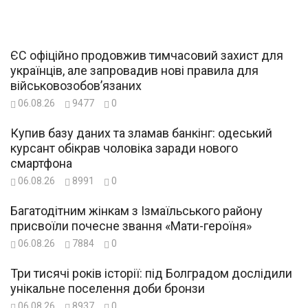
ЄС офіційно продовжив тимчасовий захист для
українців, але запровадив нові правила для
військовозобов’язаних
06.08.26
9477
0
Купив базу даних та зламав банкінг: одеський
курсант обікрав чоловіка заради нового
смартфона
06.08.26
8991
0
Багатодітним жінкам з Ізмаїльського району
присвоїли почесне звання «Мати-героїня»
06.08.26
7884
0
Три тисячі років історії: під Болградом дослідили
унікальне поселення доби бронзи
06.08.26
8937
0