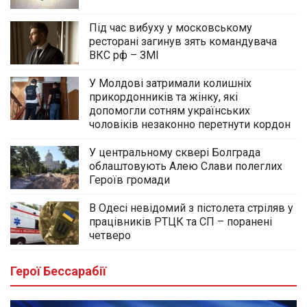
Під час вибуху у московському
ресторані загинув зять командувача
ВКС рф – ЗМІ
У Молдові затримали колишніх
прикордонників та жінку, які
допомогли сотням українських
чоловіків незаконно перетнути кордон
У центральному сквері Болграда
облаштовують Алею Слави полеглих
Героїв громади
В Одесі невідомий з пістолета стріляв у
працівників РТЦК та СП – поранені
четверо
Герої Бессарабії