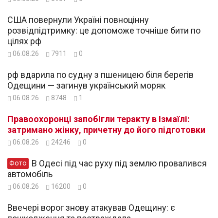
США повернули Україні повноцінну
розвідпідтримку: це допоможе точніше бити по
цілях рф
06.08.26
7911
0
рф вдарила по судну з пшеницею біля берегів
Одещини — загинув український моряк
06.08.26
8748
1
Правоохоронці запобігли теракту в Ізмаїлі:
затримано жінку, причетну до його підготовки
06.08.26
24246
0
В Одесі під час руху під землю провалився
Фото
автомобіль
06.08.26
16200
0
Ввечері ворог знову атакував Одещину: є