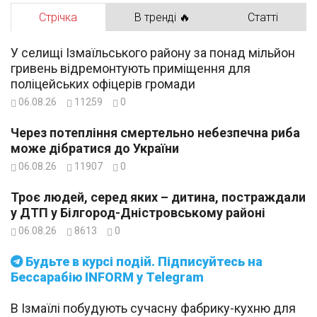
Стрічка
В тренді 🔥
Статті
У селищі Ізмаїльського району за понад мільйон
гривень відремонтують приміщення для
поліцейських офіцерів громади
06.08.26
11259
0
Через потепління смертельно небезпечна риба
може дібратися до України
06.08.26
11907
0
Троє людей, серед яких – дитина, постраждали
у ДТП у Білгород-Дністровському районі
06.08.26
8613
0
Будьте в курсі подій. Підписуйтесь на
Бессарабію INFORM у Telegram
В Ізмаїлі побудують сучасну фабрику-кухню для