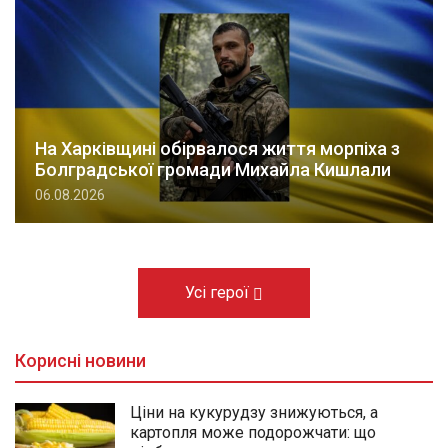
На Харківщині обірвалося життя морпіха з
Болградської громади Михайла Кишлали
06.08.2026
Усі герої
Корисні новини
Ціни на кукурудзу знижуються, а
картопля може подорожчати: що