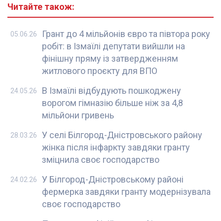
Читайте також:
Грант до 4 мільйонів євро та півтора року
05.06.26
робіт: в Ізмаїлі депутати вийшли на
фінішну пряму із затвердженням
житлового проєкту для ВПО
В Ізмаїлі відбудують пошкоджену
24.05.26
ворогом гімназію більше ніж за 4,8
мільйони гривень
У селі Білгород-Дністровського району
28.03.26
жінка після інфаркту завдяки гранту
зміцнила своє господарство
У Білгород-Дністровському районі
24.02.26
фермерка завдяки гранту модернізувала
своє господарство