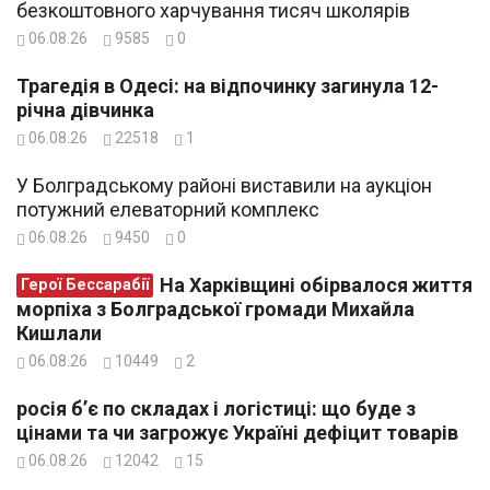
безкоштовного харчування тисяч школярів
06.08.26
9585
0
Трагедія в Одесі: на відпочинку загинула 12-
річна дівчинка
06.08.26
22518
1
У Болградському районі виставили на аукціон
потужний елеваторний комплекс
06.08.26
9450
0
На Харківщині обірвалося життя
Герої Бессарабії
морпіха з Болградської громади Михайла
Кишлали
06.08.26
10449
2
росія б’є по складах і логістиці: що буде з
цінами та чи загрожує Україні дефіцит товарів
06.08.26
12042
15