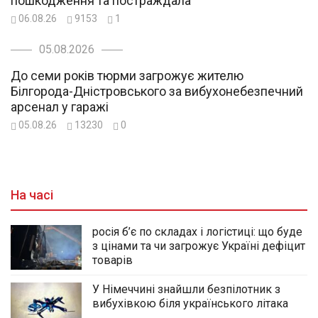
пошкодження та постраждала
06.08.26
9153
1
05.08.2026
До семи років тюрми загрожує жителю
Білгорода-Дністровського за вибухонебезпечний
арсенал у гаражі
05.08.26
13230
0
На часі
росія б’є по складах і логістиці: що буде
з цінами та чи загрожує Україні дефіцит
товарів
У Німеччині знайшли безпілотник з
вибухівкою біля українського літака