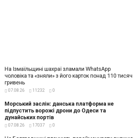
На Ізмаїльщині шахраї зламали WhatsApp
чоловіка та «зняли» з його карток понад 110 тисяч
гривень
07.08.26
11232
0
Морський заслін: данська платформа не
підпустить ворожі дрони до Одеси та
дунайських портів
07.08.26
17037
0