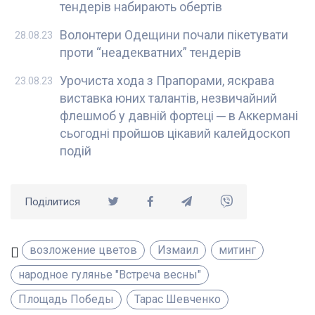
тендерів набирають обертів
Волонтери Одещини почали пікетувати
28.08.23
проти “неадекватних” тендерів
Урочиста хода з Прапорами, яскрава
23.08.23
виставка юних талантів, незвичайний
флешмоб у давній фортеці ─ в Аккермані
сьогодні пройшов цікавий калейдоскоп
подій
Поділитися
возложение цветов
Измаил
митинг
народное гулянье "Встреча весны"
Площадь Победы
Тарас Шевченко