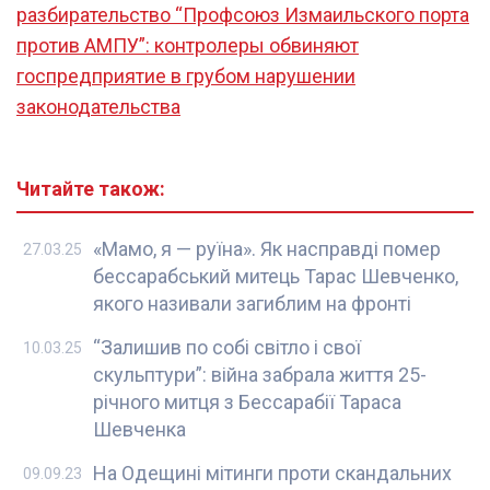
разбирательство “Профсоюз Измаильского порта
против АМПУ”: контролеры обвиняют
госпредприятие в грубом нарушении
законодательства
Читайте також:
«Мамо, я — руїна». Як насправді помер
27.03.25
бессарабський митець Тарас Шевченко,
якого називали загиблим на фронті
“Залишив по собі світло і свої
10.03.25
скульптури”: війна забрала життя 25-
річного митця з Бессарабії Тараса
Шевченка
На Одещині мітинги проти скандальних
09.09.23