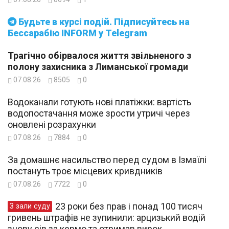
Будьте в курсі подій. Підписуйтесь на
Бессарабію INFORM у Telegram
Трагічно обірвалося життя звільненого з
полону захисника з Лиманської громади
07.08.26
8505
0
Водоканали готують нові платіжки: вартість
водопостачання може зрости утричі через
оновлені розрахунки
07.08.26
7884
0
За домашнє насильство перед судом в Ізмаїлі
постануть троє місцевих кривдників
07.08.26
7722
0
23 роки без прав і понад 100 тисяч
З зали суду
гривень штрафів не зупинили: арцизький водій
знову сів за кермо та отримав вирок