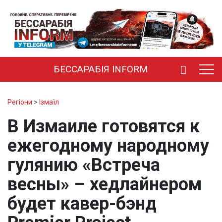
БЕССАРАБІЯ INFORM
Регіони
>
Ізмаїл
В Измаиле готовятся к
ежегодному народному
гулянию «Встреча
весны» – хедлайнером
будет кавер-бэнд