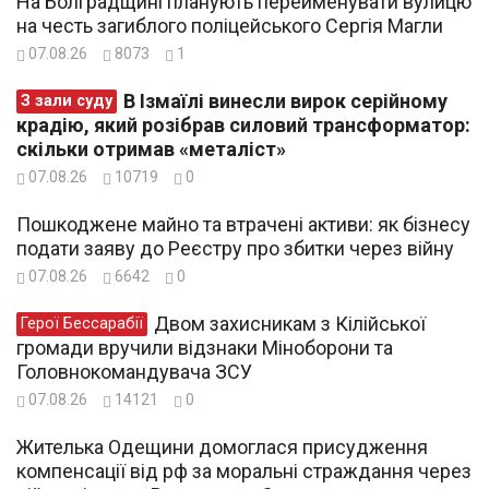
На Болградщині планують перейменувати вулицю
на честь загиблого поліцейського Сергія Магли
07.08.26
8073
1
В Ізмаїлі винесли вирок серійному
З зали суду
крадію, який розібрав силовий трансформатор:
скільки отримав «металіст»
07.08.26
10719
0
Пошкоджене майно та втрачені активи: як бізнесу
подати заяву до Реєстру про збитки через війну
07.08.26
6642
0
Двом захисникам з Кілійської
Герої Бессарабії
громади вручили відзнаки Міноборони та
Головнокомандувача ЗСУ
07.08.26
14121
0
Жителька Одещини домоглася присудження
компенсації від рф за моральні страждання через