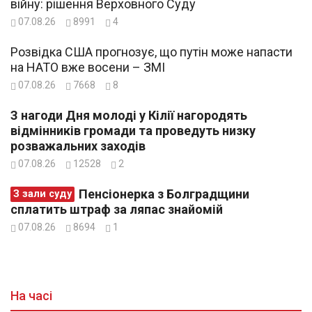
війну: рішення Верховного Суду
07.08.26
8991
4
Розвідка США прогнозує, що путін може напасти
на НАТО вже восени – ЗМІ
07.08.26
7668
8
З нагоди Дня молоді у Кілії нагородять
відмінників громади та проведуть низку
розважальних заходів
07.08.26
12528
2
Пенсіонерка з Болградщини
З зали суду
сплатить штраф за ляпас знайомій
07.08.26
8694
1
На часі