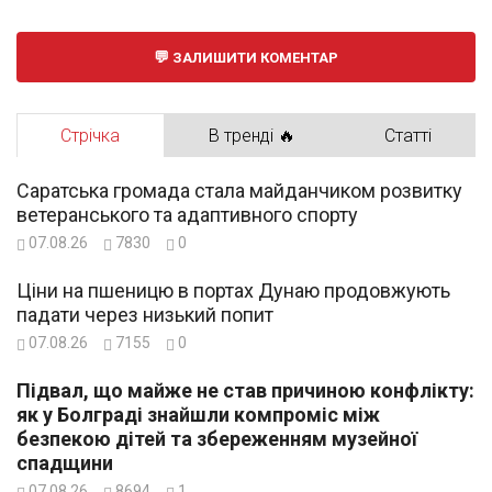
ЗАЛИШИТИ КОМЕНТАР
Стрічка
В тренді 🔥
Статті
Саратська громада стала майданчиком розвитку
ветеранського та адаптивного спорту
07.08.26
7830
0
Ціни на пшеницю в портах Дунаю продовжують
падати через низький попит
07.08.26
7155
0
Підвал, що майже не став причиною конфлікту:
як у Болграді знайшли компроміс між
безпекою дітей та збереженням музейної
спадщини
07.08.26
8694
1