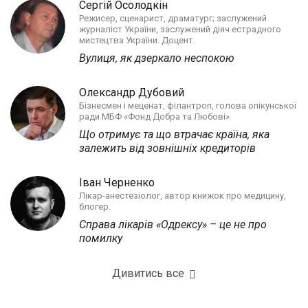
Сергій Осолодкін
Режисер, сценарист, драматург; заслужений
журналіст України, заслужений діяч естрадного
мистецтва України. Доцент.
Вулиця, як дзеркало неспокою
Олександр Дубовий
Бізнесмен і меценат, філантроп, голова опікунської
ради МБФ «Фонд Добра та Любові»
Що отримує та що втрачає країна, яка
залежить від зовнішніх кредиторів
Іван Черненко
Лікар-анестезіолог, автор книжок про медицину,
блогер.
Справа лікарів «Одрексу» – це не про
помилку
Дивитись все