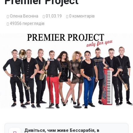
Premier Project
Олена Весніна
01.03.19
0
коментарів
49356
переглядів
Дивіться, чим живе Бессарабія, в