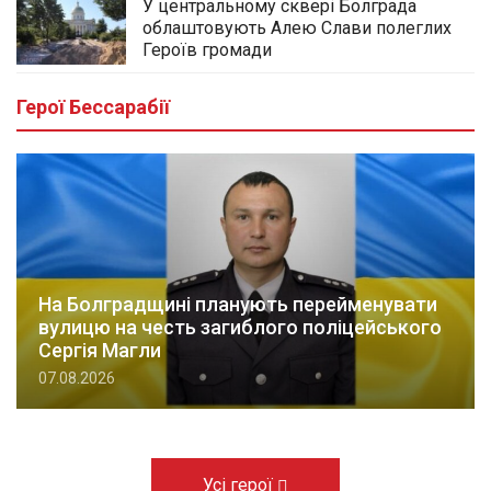
У центральному сквері Болграда
облаштовують Алею Слави полеглих
Героїв громади
Герої Бессарабії
На Болградщині планують перейменувати
вулицю на честь загиблого поліцейського
Сергія Магли
07.08.2026
Усі герої