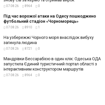
07.08.26
8964
0
Під час ворожої атаки на Одесу пошкоджено
футбольний стадіон «Чорноморець»
07.08.26
8910
1
На узбережжі Чорного моря внаслідок вибуху
загинула людина
07.08.26
8721
0
Мандрівки Бессарабією в один клік: Одеська ОДА
запустила Єдиний туристичний портал області з
інтерактивним конструктором маршрутів
07.08.26
8964
0