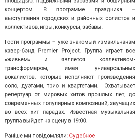
площадью, подвижными забавами и обширным
концертом. В программе праздника –
выступления городских и районных солистов и
коллективов, игры, конкурсы, забавы.
Гости программы – уже знакомый измаильчанам
кавер-бэнд Premier Project. Группа играет все
«живьем» и является коллективом-
трансформером, имея универсальных
вокалистов, которые исполняют произведения
соло, дуэтами, трио и квартетами. Охватывает
репертуар от мировых хитов прошлых лет, до
современных популярных композиций, звучащих
во всех хит парадах. Известная музыкальная
группа выйдет на сцену в 19:00.
Раніше ми повідомляли:
Судебное