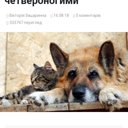
четвероногими
Вікторія Зацаринна
16.08.18
0
коментарів
333747
перегляд