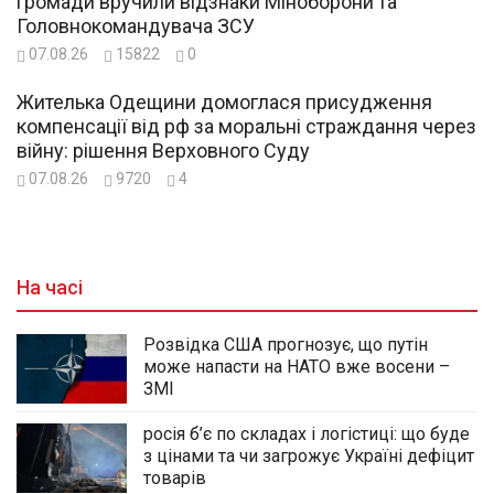
громади вручили відзнаки Міноборони та
Головнокомандувача ЗСУ
07.08.26
15822
0
Жителька Одещини домоглася присудження
компенсації від рф за моральні страждання через
війну: рішення Верховного Суду
07.08.26
9720
4
На часі
Розвідка США прогнозує, що путін
може напасти на НАТО вже восени –
ЗМІ
росія б’є по складах і логістиці: що буде
з цінами та чи загрожує Україні дефіцит
товарів