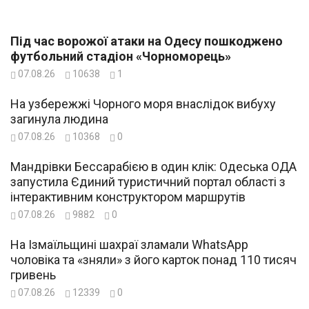
Під час ворожої атаки на Одесу пошкоджено
футбольний стадіон «Чорноморець»
07.08.26
10638
1
На узбережжі Чорного моря внаслідок вибуху
загинула людина
07.08.26
10368
0
Мандрівки Бессарабією в один клік: Одеська ОДА
запустила Єдиний туристичний портал області з
інтерактивним конструктором маршрутів
07.08.26
9882
0
На Ізмаїльщині шахраї зламали WhatsApp
чоловіка та «зняли» з його карток понад 110 тисяч
гривень
07.08.26
12339
0