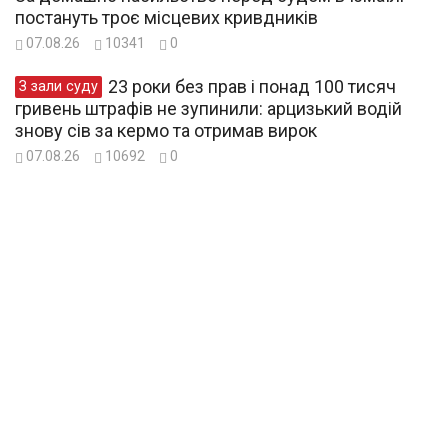
постануть троє місцевих кривдників
07.08.26
10341
0
23 роки без прав і понад 100 тисяч
З зали суду
гривень штрафів не зупинили: арцизький водій
знову сів за кермо та отримав вирок
07.08.26
10692
0