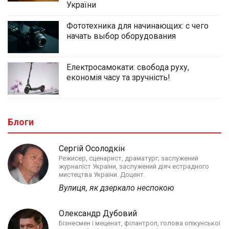
України
Фототехника для начинающих: с чего
начать выбор оборудования
Електросамокати: свобода руху,
економія часу та зручність!
Блоги
Сергій Осолодкін
Режисер, сценарист, драматург; заслужений
журналіст України, заслужений діяч естрадного
мистецтва України. Доцент.
Вулиця, як дзеркало неспокою
Олександр Дубовий
Бізнесмен і меценат, філантроп, голова опікунської