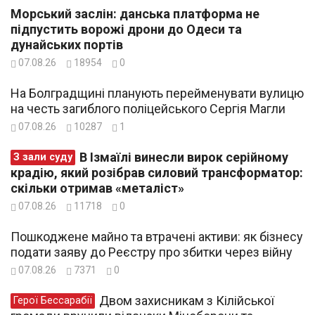
Морський заслін: данська платформа не
підпустить ворожі дрони до Одеси та
дунайських портів
07.08.26
18954
0
На Болградщині планують перейменувати вулицю
на честь загиблого поліцейського Сергія Магли
07.08.26
10287
1
В Ізмаїлі винесли вирок серійному
З зали суду
крадію, який розібрав силовий трансформатор:
скільки отримав «металіст»
07.08.26
11718
0
Пошкоджене майно та втрачені активи: як бізнесу
подати заяву до Реєстру про збитки через війну
07.08.26
7371
0
Двом захисникам з Кілійської
Герої Бессарабії