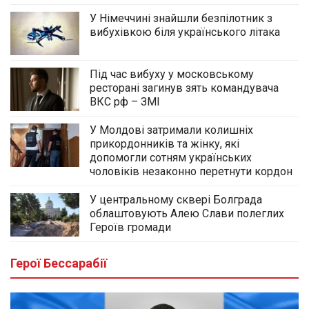
У Німеччині знайшли безпілотник з
вибухівкою біля українського літака
Під час вибуху у московському
ресторані загинув зять командувача
ВКС рф – ЗМІ
У Молдові затримали колишніх
прикордонників та жінку, які
допомогли сотням українських
чоловіків незаконно перетнути кордон
У центральному сквері Болграда
облаштовують Алею Слави полеглих
Героїв громади
Герої Бессарабії