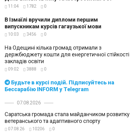
11:04
1782
0
В Ізмаїлі вручили дипломи першим
випускникам курсів гагаузької мови
10:03
3456
0
На Одещині кілька громад отримали з
держбюджету кошти для енергетичної стійкості
закладів освіти
09:02
3888
0
Будьте в курсі подій. Підписуйтесь на
Бессарабію INFORM у Telegram
07.08.2026
Саратська громада стала майданчиком розвитку
ветеранського та адаптивного спорту
07.08.26
10206
0