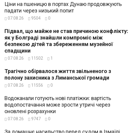
Ціни на пшеницю в портах Дунаю продовжують
падати через низький попит
07.08.26
9504
0
Підвал, що майже не став причиною конфлікту:
як у Болграді знайшли компроміс між
безпекою дітей та збереженням музейної
спадщини
07.08.26
11502
1
Трагічно обірвалося життя звільненого з
полону захисника з Лиманської громади
07.08.26
11556
0
Водоканали готують нові платіжки: вартість
водопостачання може зрости утричі через
оновлені розрахунки
07.08.26
9747
0
За домашнє насильство перед судом в Ізмаїлі