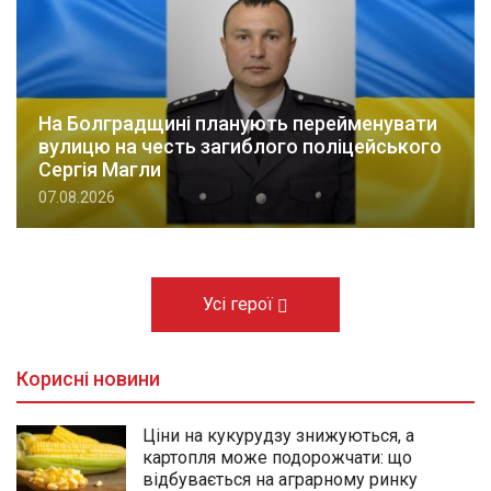
На Болградщині планують перейменувати
вулицю на честь загиблого поліцейського
Сергія Магли
07.08.2026
Усі герої
Корисні новини
Ціни на кукурудзу знижуються, а
картопля може подорожчати: що
відбувається на аграрному ринку