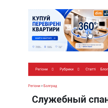
Регіони
Рубрики
Статті
Бло
Регіони
>
Болград
Служебный спан