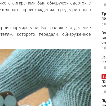
ачке с сигаретами был обнаружен сверток с
0
тельного происхождения, предварительно
Тр
по
0
проинформировали Болградское отделение
Во
телям, которого передали, обнаруженное
во
он
0
За
Із
0
З 
гр
во
0
Пі
по