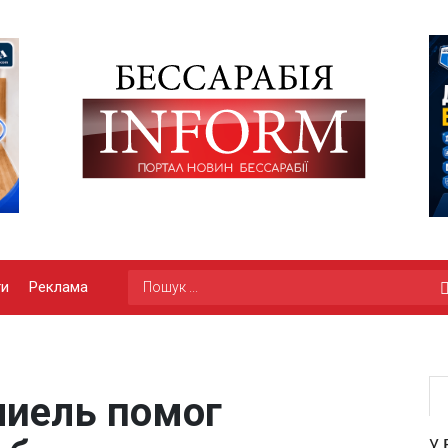
ги
Реклама
иель помог
У 