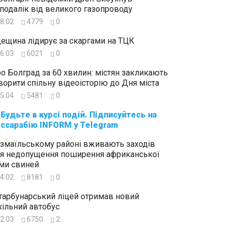
подалік від великого газопроводу
8:02
4779
0
ещина лідирує за скаргами на ТЦК
6:03
6021
0
о Болград за 60 хвилин: містян закликають
ворити спільну відеоісторію до Дня міста
5:04
5481
0
суйтесь на
ссарабію INFORM у Telegram
Ізмаїльському районі вживають заходів
я недопущення поширення африканської
ми свиней
4:02
8181
0
тарбунарський ліцей отримав новий
ільний автобус
2:03
6750
2