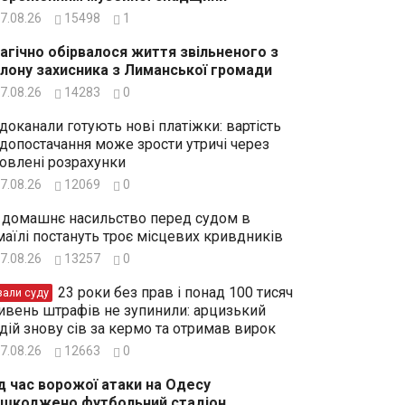
7.08.26
15498
1
агічно обірвалося життя звільненого з
лону захисника з Лиманської громади
7.08.26
14283
0
доканали готують нові платіжки: вартість
допостачання може зрости утричі через
овлені розрахунки
7.08.26
12069
0
 домашнє насильство перед судом в
маїлі постануть троє місцевих кривдників
7.08.26
13257
0
23 роки без прав і понад 100 тисяч
зали суду
ивень штрафів не зупинили: арцизький
дій знову сів за кермо та отримав вирок
7.08.26
12663
0
д час ворожої атаки на Одесу
шкоджено футбольний стадіон