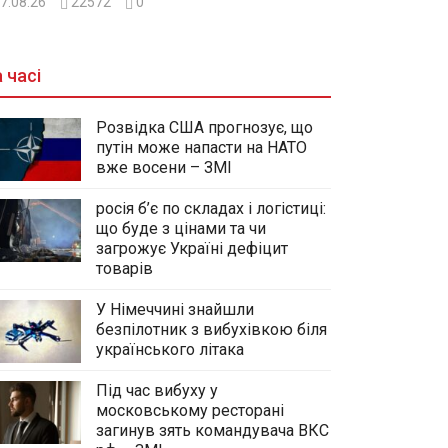
7.08.26
22572
0
 часі
Розвідка США прогнозує, що
путін може напасти на НАТО
вже восени – ЗМІ
росія б’є по складах і логістиці:
що буде з цінами та чи
загрожує Україні дефіцит
товарів
У Німеччині знайшли
безпілотник з вибухівкою біля
українського літака
Під час вибуху у
московському ресторані
загинув зять командувача ВКС