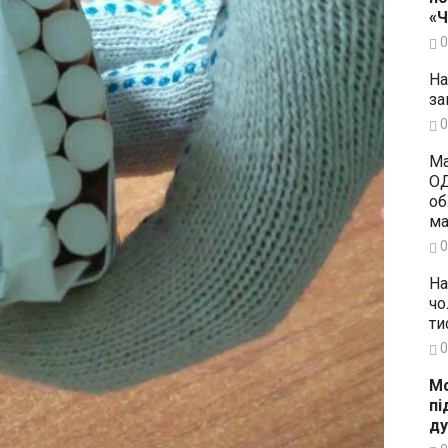
«
0
На
за
0
Ма
ОД
об
ма
0
На
чо
ти
0
Мо
пі
ду