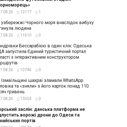
Чорноморець»
7.08.26
12177
1
 узбережжі Чорного моря внаслідок вибуху
гинула людина
7.08.26
11610
0
ндрівки Бессарабією в один клік: Одеська
А запустила Єдиний туристичний портал
ласті з інтерактивним конструктором
ршрутів
7.08.26
10746
0
 Ізмаїльщині шахраї зламали WhatsApp
ловіка та «зняли» з його карток понад 110
сяч гривень
7.08.26
13554
0
рський заслін: данська платформа не
дпустить ворожі дрони до Одеси та
найських портів