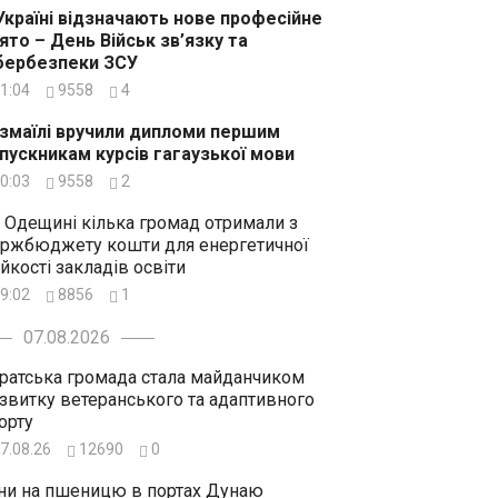
Україні відзначають нове професійне
ято – День Військ зв’язку та
бербезпеки ЗСУ
1:04
9558
4
Ізмаїлі вручили дипломи першим
пускникам курсів гагаузької мови
0:03
9558
2
 Одещині кілька громад отримали з
ржбюджету кошти для енергетичної
ійкості закладів освіти
9:02
8856
1
07.08.2026
ратська громада стала майданчиком
звитку ветеранського та адаптивного
орту
7.08.26
12690
0
ни на пшеницю в портах Дунаю