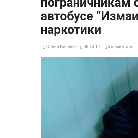
пограничникам 
автобусе “Изма
наркотики
Олена Весніна
08.10.17
3
коментаря