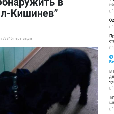
обнаружить в
не
ил-Кишинев”
1
Од
1
Пр
73845
переглядів
ст
1
Будьте в курсі подій. Підпи
Бе
В 
дл
чу
1
Та
шк
1