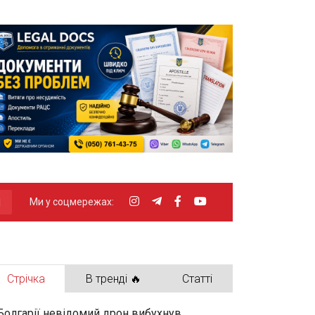
Ми у соцмережах:
Стрічка
В тренді 🔥
Статті
Болгарії невідомий дрон вибухнув