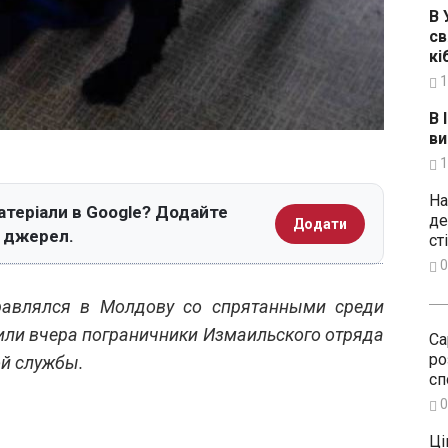
В 
св
кі
1
В 
ви
1
На
атеріали в Google? Додайте
де
Додати
х джерел.
ст
0
равлялся в Молдову со спрятанными среди
или вчера пограничники Измаильского отряда
Са
ро
ой службы.
сп
0
Ці