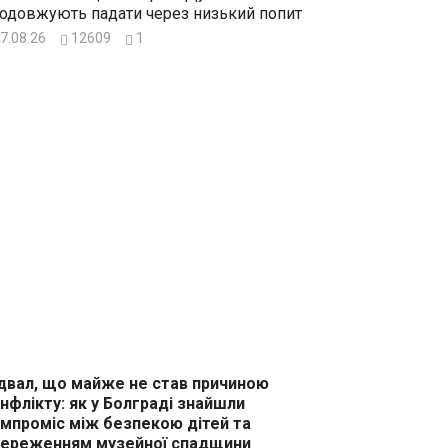
одовжують падати через низький попит
7.08.26
12609
1
двал, що майже не став причиною
нфлікту: як у Болграді знайшли
мпроміс між безпекою дітей та
ереженням музейної спадщини