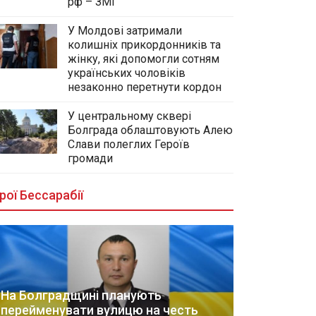
рф – ЗМІ
У Молдові затримали
колишніх прикордонників та
жінку, які допомогли сотням
українських чоловіків
незаконно перетнути кордон
У центральному сквері
Болграда облаштовують Алею
Слави полеглих Героїв
громади
рої Бессарабії
На Болградщині планують
перейменувати вулицю на честь