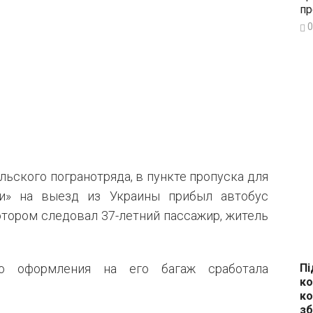
пр
0
ьского погранотряда, в пункте пропуска для
ки» на выезд из Украины прибыл автобус
тором следовал 37-летний пассажир, житель
Пі
го оформления на его багаж сработала
ко
ко
зб