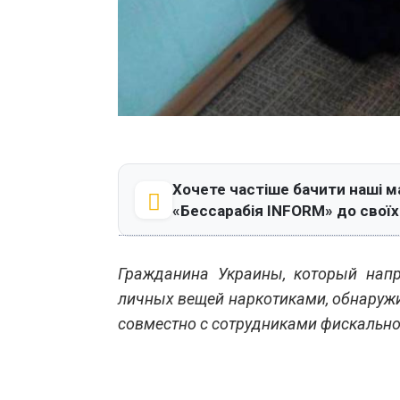
Хочете частіше бачити наші м
«Бессарабія INFORM» до свої
Гражданина Украины, который нап
личных вещей наркотиками, обнаруж
совместно с сотрудниками фискальн