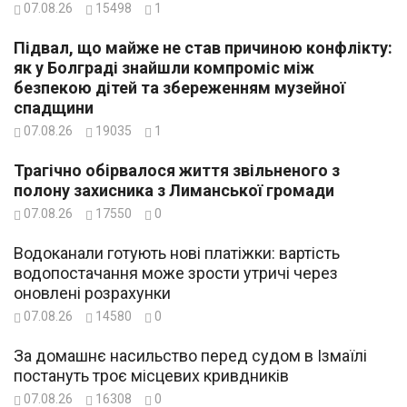
07.08.26
15498
1
Підвал, що майже не став причиною конфлікту:
як у Болграді знайшли компроміс між
безпекою дітей та збереженням музейної
спадщини
07.08.26
19035
1
Трагічно обірвалося життя звільненого з
полону захисника з Лиманської громади
07.08.26
17550
0
Водоканали готують нові платіжки: вартість
водопостачання може зрости утричі через
оновлені розрахунки
07.08.26
14580
0
За домашнє насильство перед судом в Ізмаїлі
постануть троє місцевих кривдників
07.08.26
16308
0