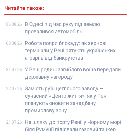
Читайте також:
В Одесі під час руху під землю
06.08.26
провалився автомобіль
Робота попри блокаду: як зернові
03.08.26
термінали у Рені рятують українських
аграріїв від банкрутства
У Рені родині загиблого воїна передали
31.07.26
державну нагороду
Замість руїн цегляного заводу –
22.07.26
сучасний «Центр життя»: як у Рені
планують оновити занедбану
промислову зону
На шляху до порту Рені: у Чорному морі
21.07.26
біля Румунії підірвали газовий танкер