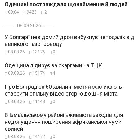
Одещині постраждало щонайменше 8 людей
09:04
9423
2
08.08.2026
У Болгарії невідомий дрон вибухнув неподалік від
великого газопроводу
08.08.26
13176
0
Одещина лідирує за скаргами на ТЦК
08.08.26
15174
4
Про Болград за 60 хвилин: містян закликають
створити спільну відеоісторію до Дня міста
08.08.26
11448
0
В Ізмаїльському районі вживають заходів для
недопущення поширення африканської чуми
свиней
08.08.26
14472
0