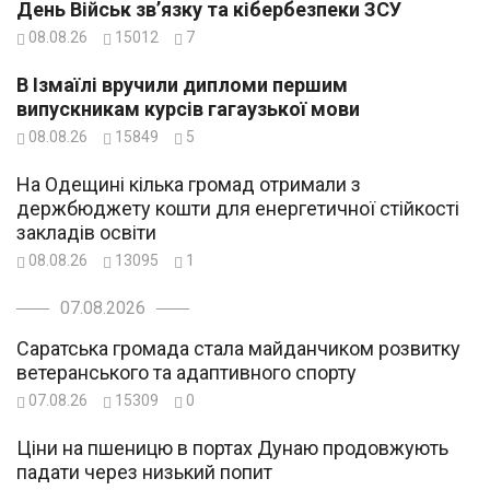
День Військ зв’язку та кібербезпеки ЗСУ
08.08.26
15012
7
В Ізмаїлі вручили дипломи першим
випускникам курсів гагаузької мови
08.08.26
15849
5
На Одещині кілька громад отримали з
держбюджету кошти для енергетичної стійкості
закладів освіти
08.08.26
13095
1
07.08.2026
Саратська громада стала майданчиком розвитку
ветеранського та адаптивного спорту
07.08.26
15309
0
Ціни на пшеницю в портах Дунаю продовжують
падати через низький попит