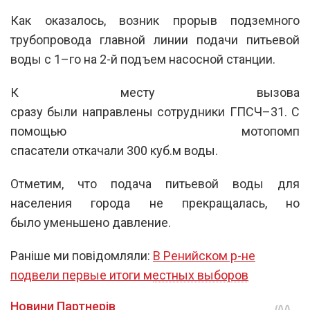
Как оказалось, возник
прорыв
подземного
трубопровода
главной линии
подачи
питьевой
воды
с
1
–
го
на
2
-й подъем
насосной
станции
.
К месту
вызова
сразу
были
направлены
сотрудники
ГПСЧ
–
31
.
С
помощью
мотопомп
спасатели
откачали
300
куб.м
воды
.
Отметим, что подача
питьевой
воды
для
населения
города
не
прекращалась,
но
было
уменьшено
давление
.
Раніше ми повідомляли:
В Ренийском р-не
подвели первые итоги местных выборов