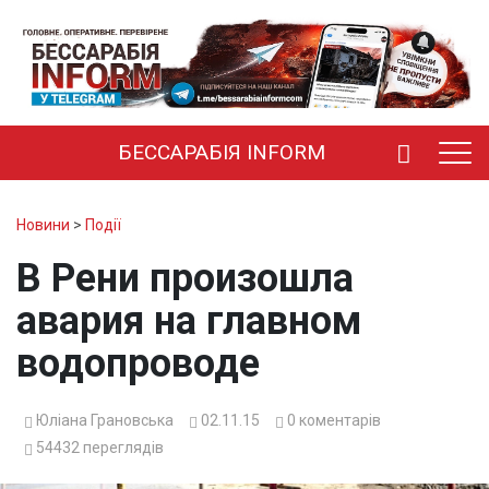
БЕССАРАБІЯ INFORM
Новини
>
Події
В Рени произошла
авария на главном
водопроводе
Юліана Грановська
02.11.15
0
коментарів
54432
переглядів