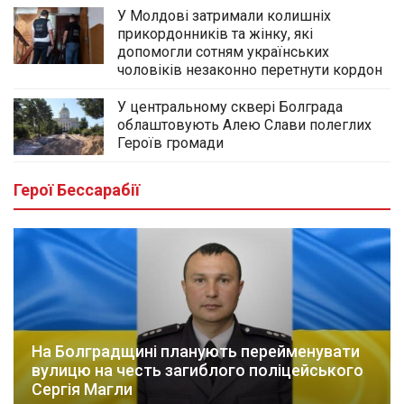
У Молдові затримали колишніх
прикордонників та жінку, які
допомогли сотням українських
чоловіків незаконно перетнути кордон
У центральному сквері Болграда
облаштовують Алею Слави полеглих
Героїв громади
Герої Бессарабії
На Болградщині планують перейменувати
вулицю на честь загиблого поліцейського
Сергія Магли