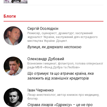
Блоги
Сергій Осолодкін
Режисер, сценарист, драматург; заслужений
журналіст України, заслужений діяч естрадного
мистецтва України. Доцент.
Вулиця, як дзеркало неспокою
Олександр Дубовий
Бізнесмен і меценат, філантроп, голова опікунської
ради МБФ «Фонд Добра та Любові»
Що отримує та що втрачає країна, яка
залежить від зовнішніх кредиторів
Іван Черненко
Лікар-анестезіолог, автор книжок про медицину,
блогер.
Справа лікарів «Одрексу» – це не про