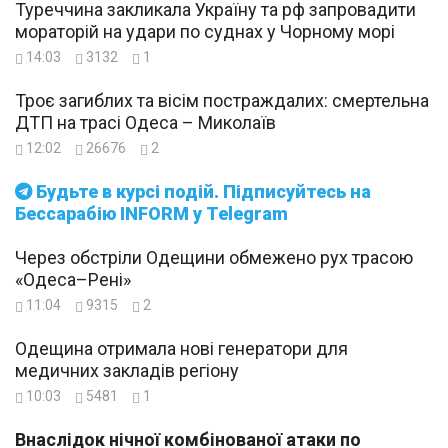
Туреччина закликала Україну та рф запровадити
мораторій на удари по суднах у Чорному морі
14:03
3132
1
Троє загиблих та вісім постраждалих: смертельна
ДТП на трасі Одеса – Миколаїв
12:02
26676
2
Будьте в курсі подій. Підписуйтесь на
Бессарабію INFORM у Telegram
Через обстріли Одещини обмежено рух трасою
«Одеса–Рені»
11:04
9315
2
Одещина отримала нові генератори для
медичних закладів регіону
10:03
5481
1
Внаслідок нічної комбінованої атаки по