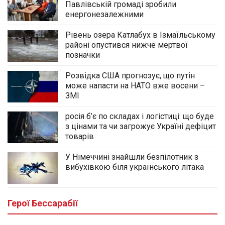
Павлівській громаді зробили
енергонезалежними
Рівень озера Катлабух в Ізмаїльському
районі опустився нижче мертвої
позначки
Розвідка США прогнозує, що путін
може напасти на НАТО вже восени –
ЗМІ
росія б’є по складах і логістиці: що буде
з цінами та чи загрожує Україні дефіцит
товарів
У Німеччині знайшли безпілотник з
вибухівкою біля українського літака
Йому назавжди залишилося 32: у
Виноградівці Болградської громади
провели в останню путь морпіха Михайла
Герої Бессарабії
Кишлали
10.08.2026