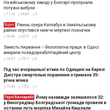
На військовому заводі у Болгарії пролунали
потужні вибухи
17:14
5643
0
Рівень озера Катлабух в Ізмаїльському
Відео
районі опустився нижче мертвої позначки
16:46
6210
0
Замість лікування – безоплатна праця: в Одесі
викрили псевдореабілітаційний центр
16:07
7317
0
Під час вчорашньої атаки по Одещині на березі
Дністра смертельні поранення отримала 35-
річна жінка
15:40
7722
1
Йому назавжди залишилося 32:
Герої Бессарабії
у Виноградівці Болградської громади провели в
останню путь морпіха Михайла Кишлали