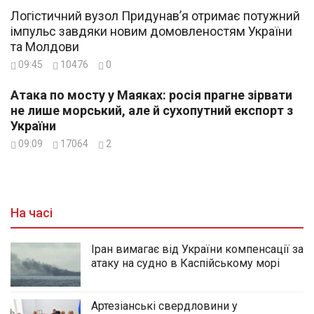
Логістичний вузол Придунав’я отримає потужний
імпульс завдяки новим домовленостям України
та Молдови
09:45
10476
0
Атака по мосту у Маяках: росія прагне зірвати
не лише морський, але й сухопутний експорт з
України
09:09
17064
2
На часі
Іран вимагає від України компенсації за
атаку на судно в Каспійському морі
Артезіанські свердловини у