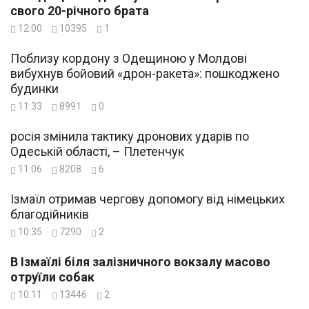
свого 20-річного брата
12:00
10395
1
Поблизу кордону з Одещиною у Молдові
вибухнув бойовий «дрон-ракета»: пошкоджено
будинки
11:33
8991
0
росія змінила тактику дронових ударів по
Одеській області, – Плетенчук
11:06
8208
6
Ізмаїл отримав чергову допомогу від німецьких
благодійників
10:35
7290
2
В Ізмаїлі біля залізничного вокзалу масово
отруїли собак
10:11
13446
2