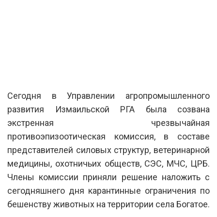
Сегодня в Управлении агропромышленного
развития Измаильской РГА была созвана
экстренная чрезвычайная
противоэпизоотическая комиссия, в составе
представителей силовых структур, ветеринарной
медицины, охотничьих обществ, СЭС, МЧС, ЦРБ.
Члены комиссии приняли решение наложить с
сегодняшнего дня карантинные ограничения по
бешенству животных на территории села Богатое.