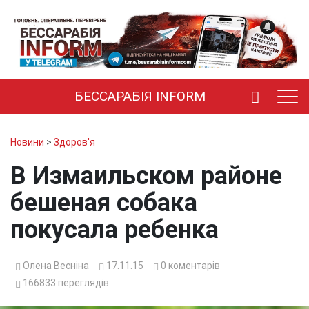
БЕССАРАБІЯ INFORM
Новини
>
Здоров'я
В Измаильском районе
бешеная собака
покусала ребенка
Олена Весніна
17.11.15
0
коментарів
166833
переглядів