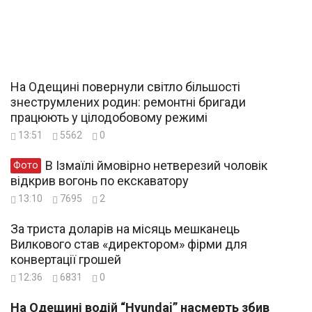
На Одещині повернули світло більшості
знеструмлених родин: ремонтні бригади
працюють у цілодобовому режимі
13:51
5562
0
В Ізмаїлі ймовірно нетверезий чоловік
Фото
відкрив вогонь по екскаватору
13:10
7695
2
За триста доларів на місяць мешканець
Вилкового став «директором» фірми для
конвертації грошей
12:36
6831
0
На Одещині водій “Hyundai” насмерть збив