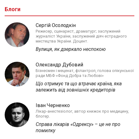
Блоги
Сергій Осолодкін
Режисер, сценарист, драматург; заслужений
журналіст України, заслужений діяч естрадного
мистецтва України. Доцент.
Вулиця, як дзеркало неспокою
Олександр Дубовий
Бізнесмен і меценат, філантроп, голова опікунської
ради МБФ «Фонд Добра та Любові»
Що отримує та що втрачає країна, яка
залежить від зовнішніх кредиторів
Іван Черненко
Лікар-анестезіолог, автор книжок про медицину,
блогер.
Справа лікарів «Одрексу» – це не про
помилку