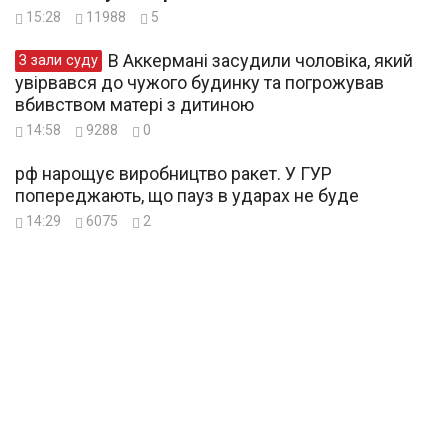
15:28
11988
5
В Аккермані засудили чоловіка, який
З зали суду
увірвався до чужого будинку та погрожував
вбивством матері з дитиною
14:58
9288
0
рф нарощує виробництво ракет. У ГУР
попереджають, що пауз в ударах не буде
14:29
6075
2