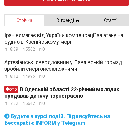
Стрічка
В тренді 🔥
Статті
Іран вимагає від України компенсації за атаку на
судно в Каспійському морі
18:39
5562
0
Артезіанські свердловини у Павлівській громаді
зробили енергонезалежними
18:12
4995
0
В Одеській області 22-річний молодик
Фото
продавав дитячу порнографію
17:32
6642
0
Будьте в курсі подій. Підписуйтесь на
Бессарабію INFORM у Telegram