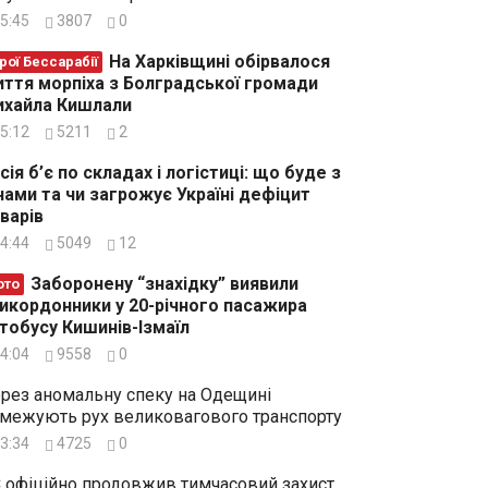
5:45
3807
0
На Харківщині обірвалося
рої Бессарабії
ття морпіха з Болградської громади
хайла Кишлали
5:12
5211
2
сія б’є по складах і логістиці: що буде з
нами та чи загрожує Україні дефіцит
варів
4:44
5049
12
Заборонену “знахідку” виявили
ото
икордонники у 20-річного пасажира
тобусу Кишинів-Ізмаїл
4:04
9558
0
рез аномальну спеку на Одещині
межують рух великовагового транспорту
3:34
4725
0
 офіційно продовжив тимчасовий захист