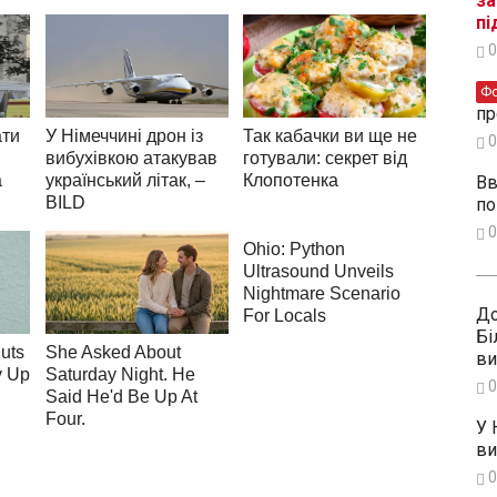
за
пі
0
Ф
пр
0
Вв
по
0
До
Бі
ви
0
У 
ви
0