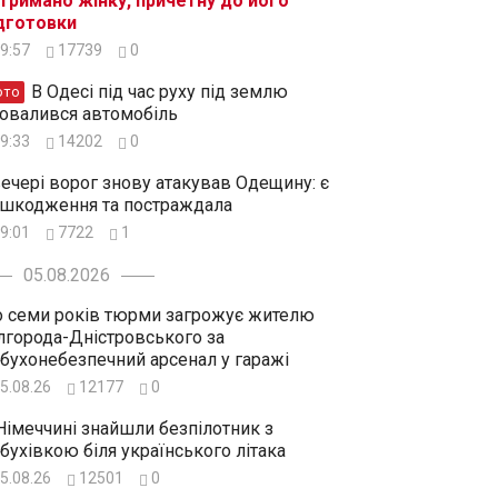
тримано жінку, причетну до його
дготовки
9:57
17739
0
В Одесі під час руху під землю
ото
овалився автомобіль
9:33
14202
0
ечері ворог знову атакував Одещину: є
шкодження та постраждала
9:01
7722
1
05.08.2026
 семи років тюрми загрожує жителю
лгорода-Дністровського за
бухонебезпечний арсенал у гаражі
5.08.26
12177
0
Німеччині знайшли безпілотник з
бухівкою біля українського літака
5.08.26
12501
0