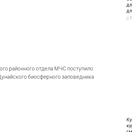
дл
дл
1
ского районного отдела МЧС поступило
 Дунайского биосферного заповедника
Ку
ку
см