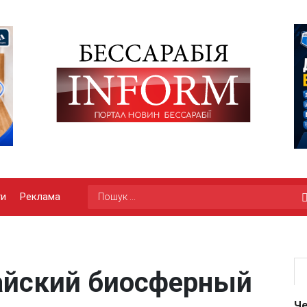
ги
Реклама
айский биосферный
Че