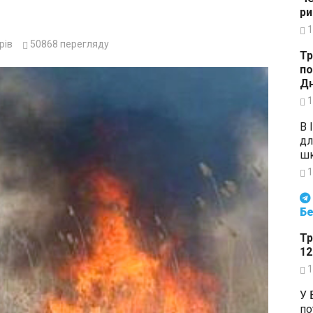
ри
1
рів
50868
перегляду
Тр
по
Дн
1
В 
дл
шк
1
Будьте в курсі подій. Підпи
Бе
Тр
12
1
У 
по