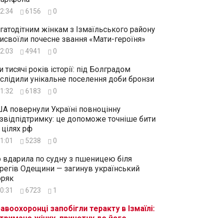
2:34
6156
0
гатодітним жінкам з Ізмаїльського району
исвоїли почесне звання «Мати-героїня»
2:03
4941
0
и тисячі років історії: під Болградом
слідили унікальне поселення доби бронзи
1:32
6183
0
А повернули Україні повноцінну
звідпідтримку: це допоможе точніше бити
 цілях рф
1:01
5238
0
 вдарила по судну з пшеницею біля
регів Одещини — загинув український
ряк
0:31
6723
1
авоохоронці запобігли теракту в Ізмаїлі: