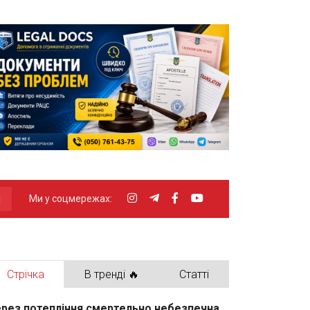
Ми у соцмережах:
Стрічка
В тренді 🔥
Статті
рез потепління смертельно небезпечна