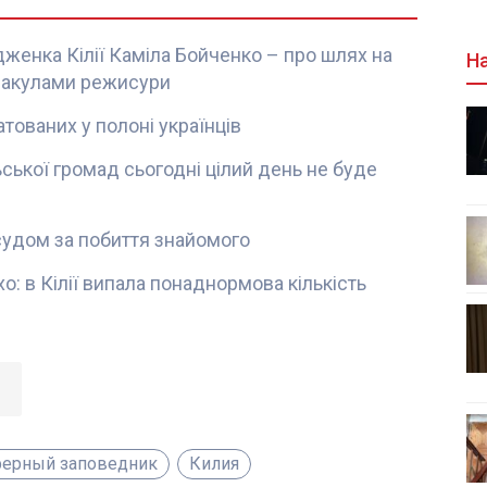
одженка Кілії Каміла Бойченко – про шлях на
На
и акулами режисури
атованих у полоні українців
льської громад сьогодні цілий день не буде
 судом за побиття знайомого
: в Кілії випала понаднормова кількість
ферный заповедник
Килия