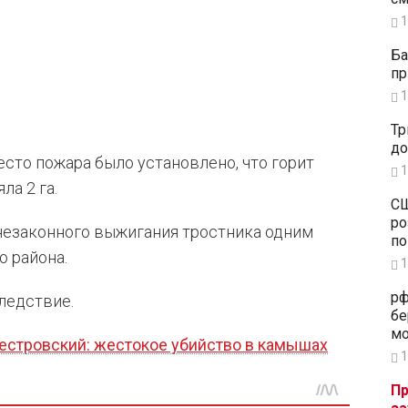
1
Ба
пр
1
Тр
до
сто пожара было установлено, что горит
1
а 2 га.
СШ
ро
незаконного выжигания тростника одним
по
 района.
1
рф
ледствие.
бе
мо
естровский: жестокое убийство в камышах
1
Пр