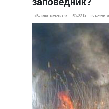
заповедник?
Юліана Грановська
05.03.12
0
комента