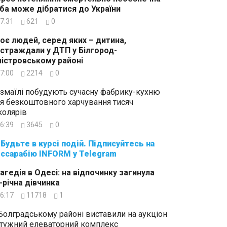
ба може дібратися до України
7:31
621
0
оє людей, серед яких – дитина,
страждали у ДТП у Білгород-
істровському районі
7:00
2214
0
Ізмаїлі побудують сучасну фабрику-кухню
я безкоштовного харчування тисяч
олярів
6:39
3645
0
суйтесь на
ссарабію INFORM у Telegram
агедія в Одесі: на відпочинку загинула
-річна дівчинка
6:17
11718
1
Болградському районі виставили на аукціон
тужний елеваторний комплекс