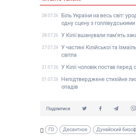
Біль України на весь світ: ур
28.07.26
одну сцену з голлівудським
У Кілії вшанували пам’ять зак
28.07.26
У частині Кілійської та Ізмаї
27.07.26
світла
У Кілії чоловік постав перед
21.07.26
Непідтверджене стихійне лихо
01.07.26
опадів
Поділитися
ГО
Десантное
Дунайский биос