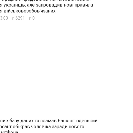
я українців, але запровадив нові правила
я військовозобов’язаних
3:03
6291
0
пив базу даних та зламав банкінг: одеський
рсант обікрав чоловіка заради нового
артфона