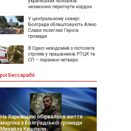
українських чоловіків
незаконно перетнути кордон
У центральному сквері
Болграда облаштовують Алею
Слави полеглих Героїв
громади
В Одесі невідомий з пістолета
стріляв у працівників РТЦК та
СП – поранені четверо
рої Бессарабії
На Харківщині обірвалося життя
морпіха з Болградської громади
Михайла Кишлали