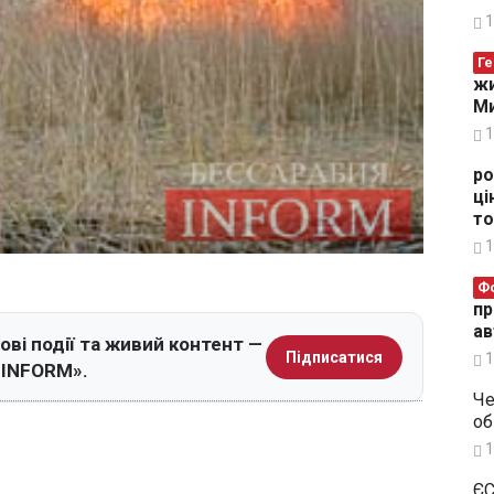
1
Ге
жи
Ми
1
ро
ці
то
1
Ф
пр
ав
ові події та живий контент —
Підписатися
1
я INFORM».
Че
об
1
ЄС