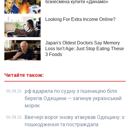
Читайте також:
рф вдарила по судну з пшеницею біля
06.08.26
берегів Одещини — загинув український
моряк
Ввечері ворог знову атакував Одещину: є
06.08.26
пошкодження та постраждала