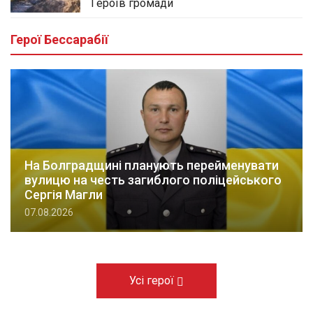
Героїв громади
Герої Бессарабії
На Болградщині планують перейменувати
вулицю на честь загиблого поліцейського
Сергія Магли
07.08.2026
Усі герої