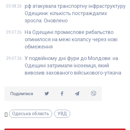
рф атакувала транспортну інфраструктуру
03.08.26
Одещини: кількість постраждалих
зросла. Оновлено
На Одещині промислове рибальство
29.07.26
опинилося на межі колапсу через нові
обмеження
У подвійному дні фури до Молдови: на
29.07.26
Одещині затримали іноземця, який
вивозив захованого військового-утікача
Поділитися
Одеська область
УВД