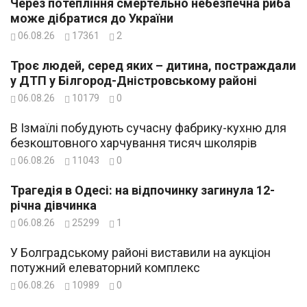
Через потепління смертельно небезпечна риба
може дібратися до України
06.08.26
17361
2
Троє людей, серед яких – дитина, постраждали
у ДТП у Білгород-Дністровському районі
06.08.26
10179
0
В Ізмаїлі побудують сучасну фабрику-кухню для
безкоштовного харчування тисяч школярів
06.08.26
11043
0
Трагедія в Одесі: на відпочинку загинула 12-
річна дівчинка
06.08.26
25299
1
У Болградському районі виставили на аукціон
потужний елеваторний комплекс
06.08.26
10989
0