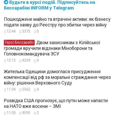
Будьте в курсі подій. Підписуйтесь на
Бессарабію INFORM у Telegram
Пошкоджене майно та втрачені активи: як бізнесу
подати заяву до Реєстру про збитки через війну
12:44
3375
0
Двом захисникам з Кілійської
Герої Бессарабії
громади вручили відзнаки Міноборони та
Головнокомандувача ЗСУ
12:15
4239
0
Жителька Одещини домоглася присудження
компенсації від рф за моральні страждання через
війну: рішення Верховного Суду
11:34
5562
4
Розвідка США прогнозує, що путін може напасти
на НАТО вже восени – ЗМІ
11:00
4590
2