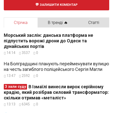
ЗАЛИШИТИ КОМЕНТАР
Стрічка
В тренді 🔥
Статті
Морський заслін: данська платформа не
підпустить ворожі дрони до Одеси та
дунайських портів
14:14
3537
0
На Болградщині планують перейменувати вулицю
на честь загиблого поліцейського Сергія Магли
13:47
2592
0
В Ізмаїлі винесли вирок серійному
З зали суду
крадію, який розібрав силовий трансформатор:
скільки отримав «металіст»
13:13
6345
0