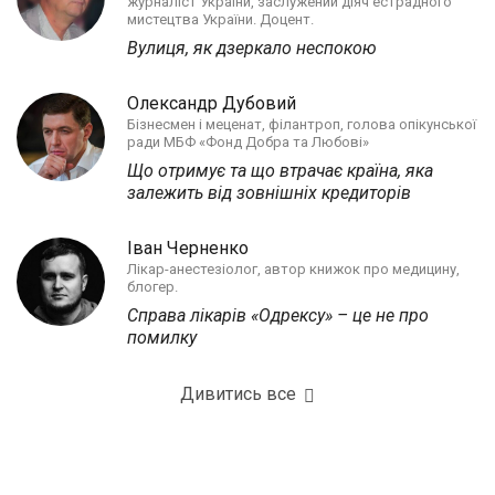
журналіст України, заслужений діяч естрадного
мистецтва України. Доцент.
Вулиця, як дзеркало неспокою
Олександр Дубовий
Бізнесмен і меценат, філантроп, голова опікунської
ради МБФ «Фонд Добра та Любові»
Що отримує та що втрачає країна, яка
залежить від зовнішніх кредиторів
Іван Черненко
Лікар-анестезіолог, автор книжок про медицину,
блогер.
Справа лікарів «Одрексу» – це не про
помилку
Дивитись все