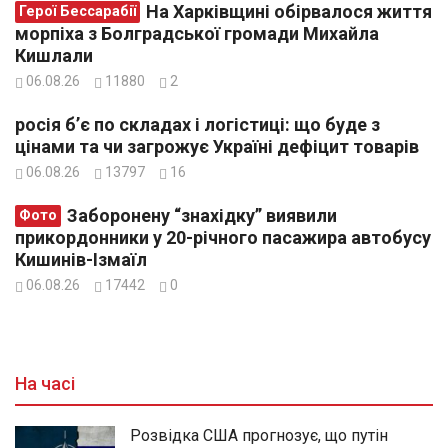
На Харківщині обірвалося життя
Герої Бессарабії
морпіха з Болградської громади Михайла
Кишлали
06.08.26
11880
2
росія б’є по складах і логістиці: що буде з
цінами та чи загрожує Україні дефіцит товарів
06.08.26
13797
16
Заборонену “знахідку” виявили
Фото
прикордонники у 20-річного пасажира автобусу
Кишинів-Ізмаїл
06.08.26
17442
0
На часі
Розвідка США прогнозує, що путін