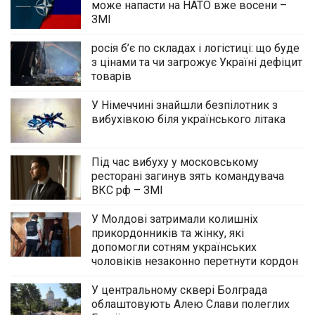
може напасти на НАТО вже восени –
ЗМІ
росія б’є по складах і логістиці: що буде
з цінами та чи загрожує Україні дефіцит
товарів
У Німеччині знайшли безпілотник з
вибухівкою біля українського літака
Під час вибуху у московському
ресторані загинув зять командувача
ВКС рф – ЗМІ
У Молдові затримали колишніх
прикордонників та жінку, які
допомогли сотням українських
чоловіків незаконно перетнути кордон
У центральному сквері Болграда
облаштовують Алею Слави полеглих