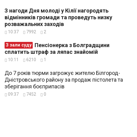
З нагоди Дня молоді у Кілії нагородять
відмінників громади та проведуть низку
розважальних заходів
10:37
7992
2
Пенсіонерка з Болградщини
З зали суду
сплатить штраф за ляпас знайомій
10:11
6210
1
До 7 років тюрми загрожує жителю Білгород-
Дністровського району за продаж пістолета та
зберігання боєприпасів
09:37
7452
0