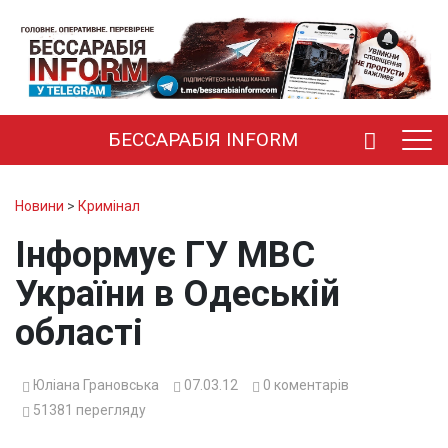
БЕССАРАБІЯ INFORM
Новини
>
Кримінал
Інформує ГУ МВС
України в Одеській
області
Юліана Грановська
07.03.12
0
коментарів
51381
перегляду