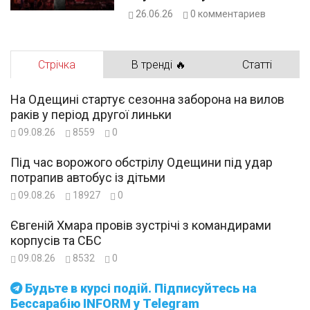
на Херсонщині
26.06.26
0
комментариев
Стрічка
В тренді 🔥
Статті
На Одещині стартує сезонна заборона на вилов
раків у період другої линьки
09.08.26
8559
0
Під час ворожого обстрілу Одещини під удар
потрапив автобус із дітьми
09.08.26
18927
0
Євгеній Хмара провів зустрічі з командирами
корпусів та СБС
09.08.26
8532
0
Будьте в курсі подій. Підписуйтесь на
Бессарабію INFORM у Telegram