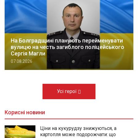
На Болградщині планують перейменувати
вулицю на честь загиблого поліцейського
Сергія Магли
07.08.2026
Усі герої
Корисні новини
Ціни на кукурудзу знижуються, а
картопля може подорожчати: що