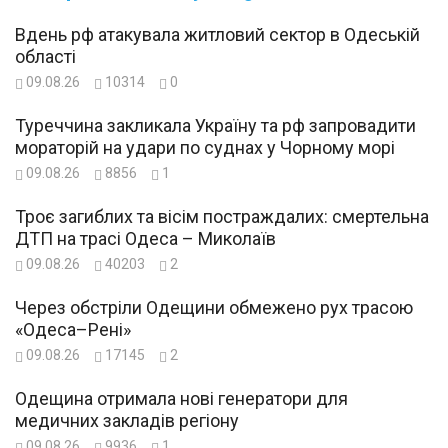
Вдень рф атакувала житловий сектор в Одеській
області
09.08.26
10314
0
Туреччина закликала Україну та рф запровадити
мораторій на удари по суднах у Чорному морі
09.08.26
8856
1
Троє загиблих та вісім постраждалих: смертельна
ДТП на трасі Одеса – Миколаїв
09.08.26
40203
2
Через обстріли Одещини обмежено рух трасою
«Одеса–Рені»
09.08.26
17145
2
Одещина отримала нові генератори для
медичних закладів регіону
09.08.26
9936
1