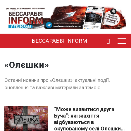
БЕССАРАБІЯ INFORM
«Олєшки»
Останні новини про «Олєшки»: актуальні події,
оновлення та важливі матеріали за темою.
“Може виявитися друга
49140
Буча”: які жахіття
відбуваються в
окупованому селі Олєшки