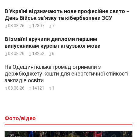
В Україні відзначають нове професійне свято –
День Військ зв’язку та кібербезпеки ЗСУ
08.08.26
17307
7
В Ізмаїлі вручили дипломи першим
випускникам курсів гагаузької мови
08.08.26
18252
6
На Одещині кілька громад отримали з
держбюджету кошти для енергетичної стійкості
закладів освіти
08.08.26
14121
1
Фото/відео