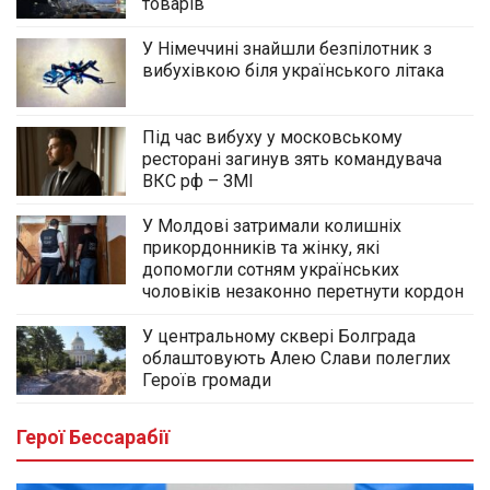
товарів
У Німеччині знайшли безпілотник з
вибухівкою біля українського літака
Під час вибуху у московському
ресторані загинув зять командувача
ВКС рф – ЗМІ
У Молдові затримали колишніх
прикордонників та жінку, які
допомогли сотням українських
чоловіків незаконно перетнути кордон
У центральному сквері Болграда
облаштовують Алею Слави полеглих
Героїв громади
Герої Бессарабії