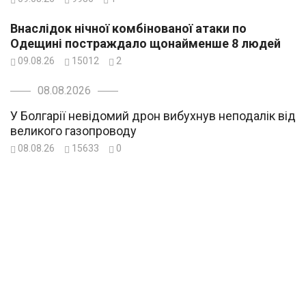
Внаслідок нічної комбінованої атаки по
Одещині постраждало щонайменше 8 людей
09.08.26
15012
2
08.08.2026
У Болгарії невідомий дрон вибухнув неподалік від
великого газопроводу
08.08.26
15633
0