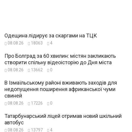
Одещина лідирує за скаргами на ТЦК
08.08.26
18063
4
Про Болград за 60 хвилин: містян закликають
створити спільну відеоісторію до Дня міста
08.08.26
13662
0
В Ізмаїльському районі вживають заходів для
недопущення поширення африканської чуми
свиней
08.08.26
17226
0
Татарбунарський ліцей отримав новий шкільний
автобус
08.08.26
13797
4