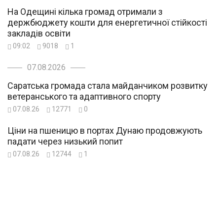
На Одещині кілька громад отримали з
держбюджету кошти для енергетичної стійкості
закладів освіти
09:02
9018
1
07.08.2026
Саратська громада стала майданчиком розвитку
ветеранського та адаптивного спорту
07.08.26
12771
0
Ціни на пшеницю в портах Дунаю продовжують
падати через низький попит
07.08.26
12744
1