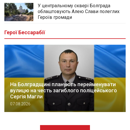
У центральному сквері Болграда
облаштовують Алею Слави полеглих
Героїв громади
Герої Бессарабії
На Болградщині планують перейменувати
вулицю на честь загиблого поліцейського
Сергія Магли
07.08.2026