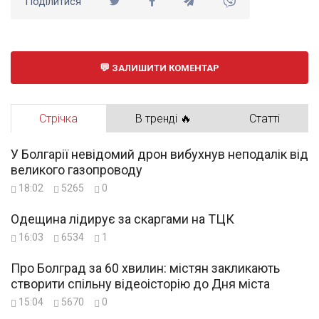
Поділитися
ЗАЛИШИТИ КОМЕНТАР
Стрічка
В тренді 🔥
Статті
У Болгарії невідомий дрон вибухнув неподалік від
великого газопроводу
18:02
5265
0
Одещина лідирує за скаргами на ТЦК
16:03
6534
1
Про Болград за 60 хвилин: містян закликають
створити спільну відеоісторію до Дня міста
15:04
5670
0