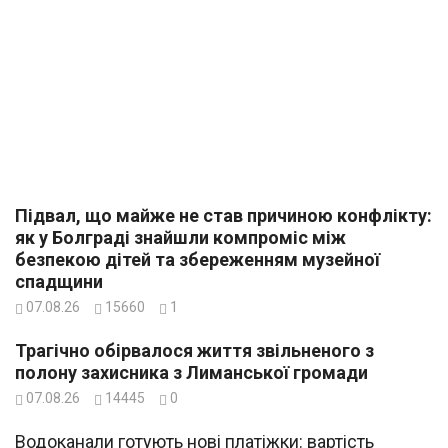
Підвал, що майже не став причиною конфлікту:
як у Болграді знайшли компроміс між
безпекою дітей та збереженням музейної
спадщини
07.08.26
15660
1
Трагічно обірвалося життя звільненого з
полону захисника з Лиманської громади
07.08.26
14445
0
Водоканали готують нові платіжки: вартість