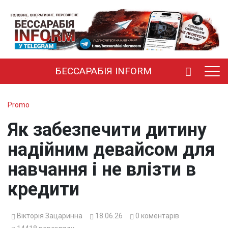
БЕССАРАБІЯ INFORM
Promo
Як забезпечити дитину
надійним девайсом для
навчання і не влізти в
кредити
Вікторія Зацаринна
18.06.26
0
коментарів