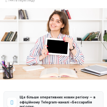
14418
перегляду
Ще більше оперативних новин регіону — в
офіційному Telegram-каналі «Бессарабія