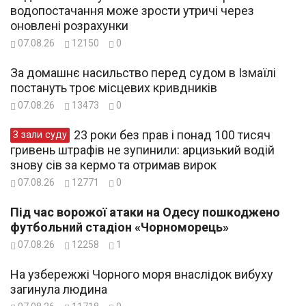
водопостачання може зрости утричі через
оновлені розрахунки
07.08.26
12150
0
За домашнє насильство перед судом в Ізмаїлі
постануть троє місцевих кривдників
07.08.26
13473
0
23 роки без прав і понад 100 тисяч
З зали суду
гривень штрафів не зупинили: арцизький водій
знову сів за кермо та отримав вирок
07.08.26
12771
0
Під час ворожої атаки на Одесу пошкоджено
футбольний стадіон «Чорноморець»
07.08.26
12258
1
На узбережжі Чорного моря внаслідок вибуху
загинула людина