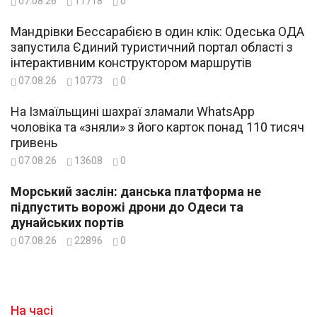
07.08.26
11718
0
Мандрівки Бессарабією в один клік: Одеська ОДА
запустила Єдиний туристичний портал області з
інтерактивним конструктором маршрутів
07.08.26
10773
0
На Ізмаїльщині шахраї зламали WhatsApp
чоловіка та «зняли» з його карток понад 110 тисяч
гривень
07.08.26
13608
0
Морський заслін: данська платформа не
підпустить ворожі дрони до Одеси та
дунайських портів
07.08.26
22896
0
На часі