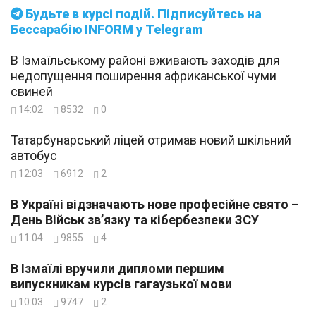
Будьте в курсі подій. Підписуйтесь на
Бессарабію INFORM у Telegram
В Ізмаїльському районі вживають заходів для
недопущення поширення африканської чуми
свиней
14:02
8532
0
Татарбунарський ліцей отримав новий шкільний
автобус
12:03
6912
2
В Україні відзначають нове професійне свято –
День Військ зв’язку та кібербезпеки ЗСУ
11:04
9855
4
В Ізмаїлі вручили дипломи першим
випускникам курсів гагаузької мови
10:03
9747
2