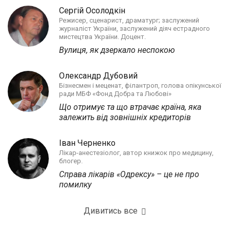
Сергій Осолодкін
Режисер, сценарист, драматург; заслужений
журналіст України, заслужений діяч естрадного
мистецтва України. Доцент.
Вулиця, як дзеркало неспокою
Олександр Дубовий
Бізнесмен і меценат, філантроп, голова опікунської
ради МБФ «Фонд Добра та Любові»
Що отримує та що втрачає країна, яка
залежить від зовнішніх кредиторів
Іван Черненко
Лікар-анестезіолог, автор книжок про медицину,
блогер.
Справа лікарів «Одрексу» – це не про
помилку
Дивитись все