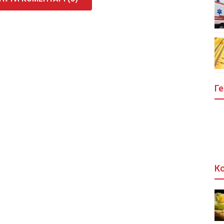
Ге
Ко