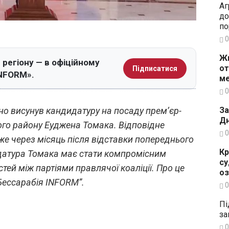
Аг
до
по
0
Жи
регіону — в офіційному
от
Підписатися
INFORM».
ме
0
но висунув кандидатуру на посаду прем’єр-
За
Дн
ого району Еуджена Томака. Відповідне
0
е через місяць після відставки попереднього
Кр
датура Томака має стати компромісним
су
тей між партіями правлячої коаліції. Про це
о
“Бессарабія INFORM”.
0
Пі
за
0