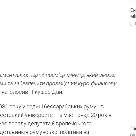
Ен
мі
0
аментських партій прем’єр-міністр, який зможе
ами та забезпечити прозахідний курс, фінансову
– наголосив Нікушор Дан.
81 року у родині бессарабських румун в
естський університет та має понад 20 років
ймає посаду депутата Європейського
Пі
едставників румунської політики на
со