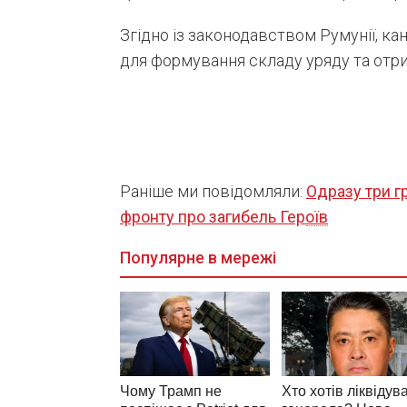
Згідно із законодавством Румунії, ка
для формування складу уряду та отр
Раніше ми повідомляли:
Одразу три гр
фронту про загибель Героїв