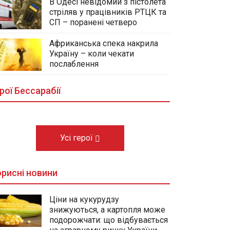
В Одесі невідомий з пістолета
стріляв у працівників РТЦК та
СП – поранені четверо
Африканська спека накрила
Україну – коли чекати
У центральному сквері Болграда
послаблення
облаштовують Алею Слави
полеглих Героїв громади
рої Бессарабії
03.08.2026
Усі герої
рисні новини
Ціни на кукурудзу
знижуються, а картопля може
подорожчати: що відбувається