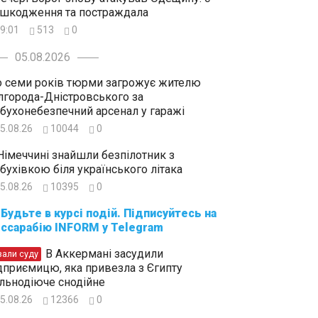
шкодження та постраждала
9:01
513
0
05.08.2026
 семи років тюрми загрожує жителю
лгорода-Дністровського за
бухонебезпечний арсенал у гаражі
5.08.26
10044
0
Німеччині знайшли безпілотник з
бухівкою біля українського літака
5.08.26
10395
0
суйтесь на
ссарабію INFORM у Telegram
В Аккермані засудили
зали суду
дприємицю, яка привезла з Єгипту
льнодіюче снодійне
5.08.26
12366
0