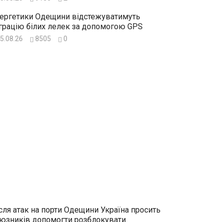
ергетики Одещини відстежуватимуть
грацію білих лелек за допомогою GPS
5.08.26
8505
0
сля атак на порти Одещини Україна просить
юзників допомогти розблокувати