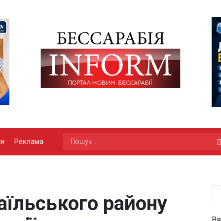
ги
Реклама
аїльського району
Вв