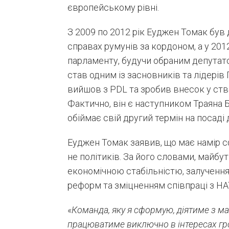
європейському рівні.
З 2009 по 2012 рік Еуджен Томак бу
справах румунів за кордоном, а у 2012
парламенту, будучи обраним депутато
став одним із засновників та лідерів П
вийшов з PDL та зробив внесок у ств
Фактично, він є наступником Траяна Б
обіймає свій другий термін на посад
Еуджен Томак заявив, що має намір с
не політиків. За його словами, майбу
економічною стабільністю, залучення
реформ та зміцненням співпраці з Н
«
Команда, яку я сформую, діятиме з м
працюватиме виключно в інтересах гр