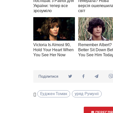
Поділитися
Еуджен Томак
уряд Румунії
ПЕРЕГЛЯН