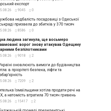
рський експорт
5.08.26
9045
0
ужбова недбалість посадовиці з Одеської
ськраді призвела до збитків у 370 тисяч
5.08.26
8586
0
на людина загинула, ще восьмеро
авмовані: ворог знову атакував Одещину
арними безпілотниками
5.08.26
9018
2
Україні оновлюють вимоги до будівництва
тла: в пріорітеті безпека, ліфти та
збар’єрність
5.08.26
7209
2
телька Ізмаїльщини хотіла продати речі на
X, а натомість втратила 70 тисяч гривень
5.08.26
15417
2
Буджацькій громаді президентські