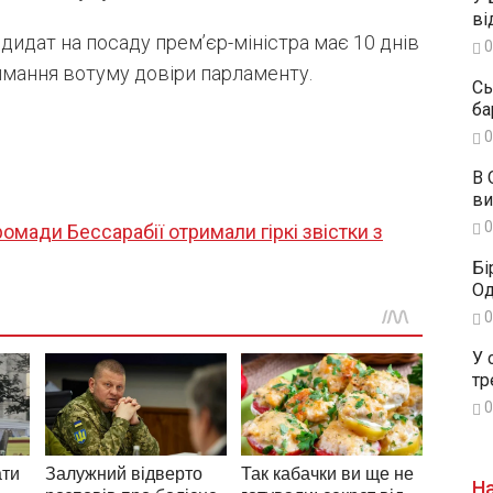
ві
ндидат на посаду прем’єр-міністра має 10 днів
0
имання вотуму довіри парламенту.
Сь
ба
0
В 
ви
0
омади Бессарабії отримали гіркі звістки з
Бі
Од
0
У 
тр
0
На