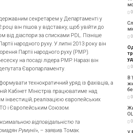
мо
0
в державним секретарем у Департаменті у
Сл
 році він пішов у відставку, щоб увійти до
мі
м від діаспори за списками PDL. Пізніше
0
артії народного руху. У липні 2013 року він
Од
орення Партії народного руху (PMP).
тр
уд
есеску на посаді лідера PMP. Наразі він
0
і депутата Європарламенту.
В 
формувати технократичний уряд із фахівців, а
жи
бе
тній Кабінет Міністрів працюватиме над
0
м інвестицій, реалізацією європейських
АТО і Європейським Союзом.
Жи
OL
аксимальною відповідальністю та
0
омадян Румунії
», – заявив Томак.
У 