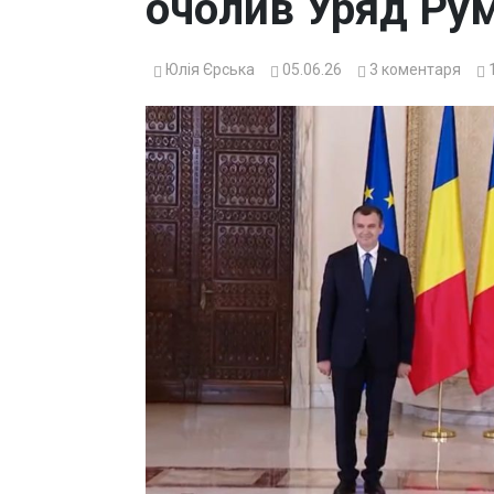
очолив Уряд Рум
Юлія Єрська
05.06.26
3
коментаря