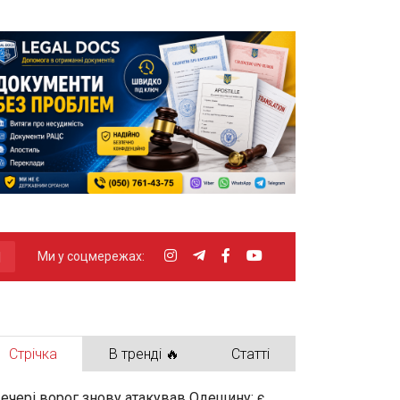
Ми у соцмережах:
Стрічка
В тренді 🔥
Статті
ечері ворог знову атакував Одещину: є