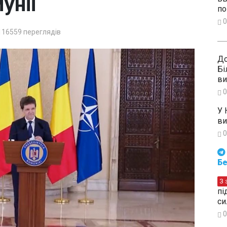
унії
по
0
116559
переглядів
До
Бі
ви
0
У 
ви
0
Будьте в курсі подій. Підпи
Бе
З 
пі
си
0