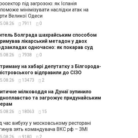
росектор під загрозою: як Іспанія
поможе мінімізувати наслідки атак на
рти Великої Одеси
5.08.26
7911
0
тель Болграда шахрайським способом
римував лікарський метадон у двох
дзакладах одночасно: як покарав суд
5.08.26
7938
0
триману на хабарі депутатку з Білгорода-
істровського відправили до СІЗО
5.08.26
13473
2
итичне мілководдя на Дунаї зупинило
дноплавство та загрожує придунайським
зерам
5.08.26
18063
15
д час вибуху у московському ресторані
гинув зять командувача ВКС рф – ЗМІ
5.08.26
9180
2