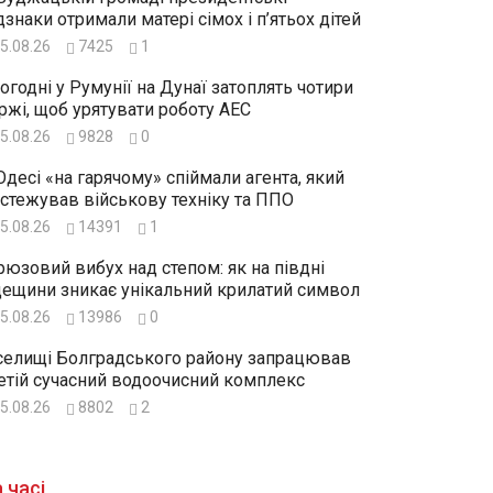
дзнаки отримали матері сімох і п’ятьох дітей
5.08.26
7425
1
огодні у Румунії на Дунаї затоплять чотири
ржі, щоб урятувати роботу АЕС
5.08.26
9828
0
Одесі «на гарячому» спіймали агента, який
стежував військову техніку та ППО
5.08.26
14391
1
рюзовий вибух над степом: як на півдні
ещини зникає унікальний крилатий символ
5.08.26
13986
0
селищі Болградського району запрацював
етій сучасний водоочисний комплекс
5.08.26
8802
2
 часі