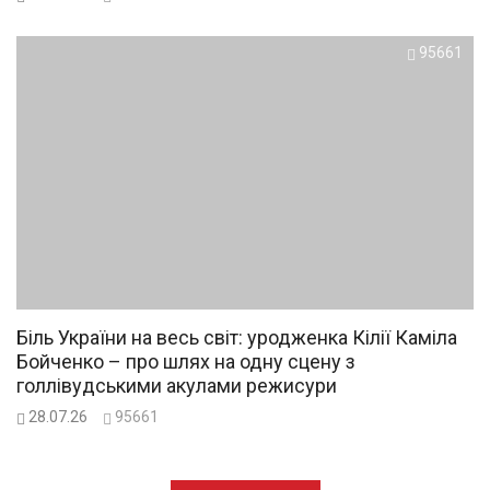
95661
Біль України на весь світ: уродженка Кілії Каміла
Бойченко – про шлях на одну сцену з
голлівудськими акулами режисури
28.07.26
95661