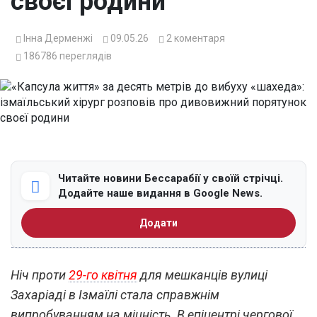
своєї родини
Інна Дерменжі
09.05.26
2
коментаря
186786
переглядів
Читайте новини Бессарабії у своїй стрічці.
Додайте наше видання в Google News.
Додати
Ніч проти
29-го квітня
для мешканців вулиці
Захаріаді в Ізмаїлі стала справжнім
випробуванням на міцність. В епіцентрі чергової