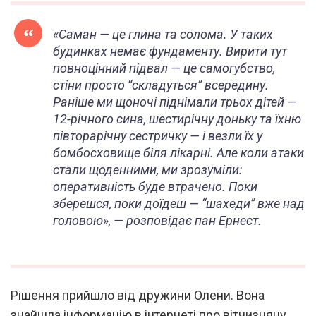
«Саман — це глина та солома. У таких
будинках немає фундаменту. Вирити тут
повноцінний підвал — це самогубство,
стіни просто “складуться” всередину.
Раніше ми щоночі піднімали трьох дітей —
12-річного сина, шестирічну доньку та їхню
півторарічну сестричку — і везли їх у
бомбосховище біля лікарні. Але коли атаки
стали щоденними, ми зрозуміли:
оперативність буде втрачено. Поки
зберешся, поки доїдеш — “шахеди” вже над
головою», — розповідає пан Ернест.
Рішення прийшло від дружини Олени. Вона
знайшла інформацію в інтернеті про вітчизняну