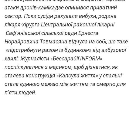
атаки дронів-камікадзе опинився приватний
сектор. Поки сусіди рахували вибухи, родина
лікаря-хірурга Центральної районної лікарні
Саф’янівської сільської ради Ернеста
Норайровича Товмасяна відчула на собі, що таке
«підстрибнути разом із будинком» від вибухової
хвилі. Журналісти «Бессарабії INFORM»
поспілкувалися з медиком, щоб дізнатися, як
сталева конструкція «Капсула життя» у спальні
стала єдиною межею між життям та смертю для
п’яти людей.