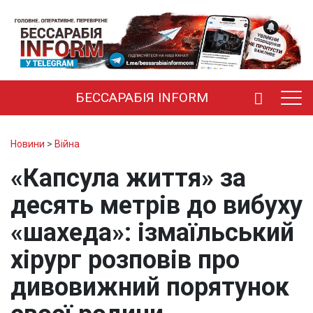
БЕССАРАБІЯ INFORM
Новини
>
Війна
«Капсула життя» за
десять метрів до вибуху
«шахеда»: ізмаїльський
хірург розповів про
дивовижний порятунок