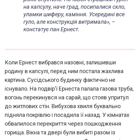
на капсулу, наче град, посипалися скло,
уламки шиферу, каміння. Усередині все
гуло, але конструкція витримала», –
констатує пан Ернест
.
Коли Ернест вибрався назовні, залишивши
родину в капсулі, перед ним постала жахлива
картина. Сусідського будинку фактично не
існувало. На подвір’ї Ернеста палала газова труба,
вогонь перекинувся на сарай, що стояв упритул
до житлових стін. Вибухова хвиля буквально
підняла покрівлю і посадила її назад. У кімнатах
обвалилося перекриття через пошкодження
горища. Вікна та двері були вибиті разом із