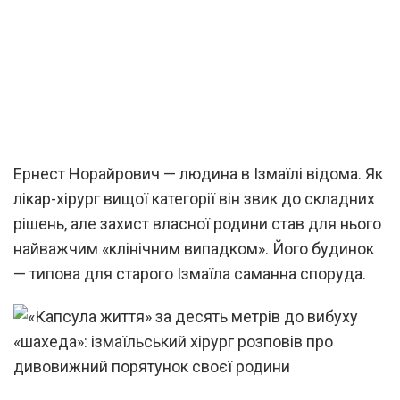
Ернест Норайрович — людина в Ізмаїлі відома. Як
лікар-хірург вищої категорії він звик до складних
рішень, але захист власної родини став для нього
найважчим «клінічним випадком». Його будинок
— типова для старого Ізмаїла саманна споруда.