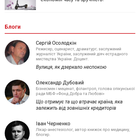
Блоги
Сергій Осолодкін
Режисер, сценарист, драматург; заслужений
журналіст України, заслужений діяч естрадного
мистецтва України. Доцент.
Вулиця, як дзеркало неспокою
Олександр Дубовий
Бізнесмен і меценат, філантроп, голова опікунської
ради МБФ «Фонд Добра та Любові»
Що отримує та що втрачає країна, яка
залежить від зовнішніх кредиторів
Іван Черненко
Лікар-анестезіолог, автор книжок про медицину,
блогер.