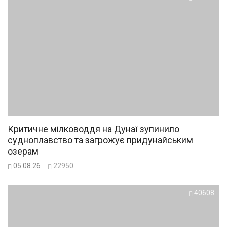
Критичне мілководдя на Дунаї зупинило
судноплавство та загрожує придунайським
озерам
05.08.26
22950
40608