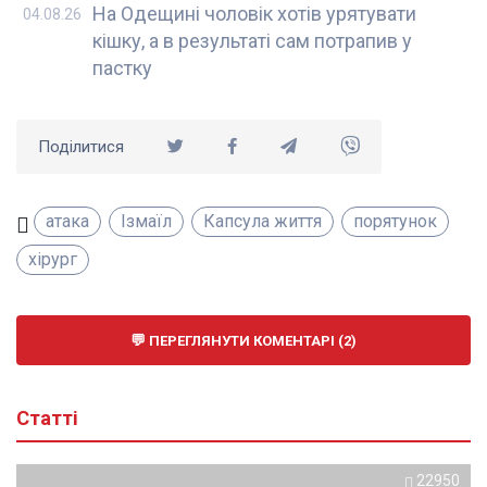
На Одещині чоловік хотів урятувати
04.08.26
кішку, а в результаті сам потрапив у
пастку
Поділитися
атака
Ізмаїл
Капсула життя
порятунок
хірург
ПЕРЕГЛЯНУТИ КОМЕНТАРІ (2)
Статті
22950