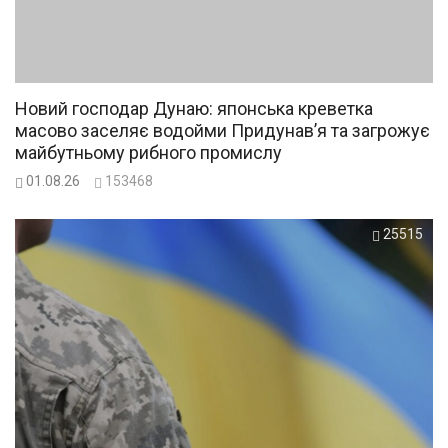
Новий господар Дунаю: японська креветка
масово заселяє водойми Придунав’я та загрожує
майбутньому рибного промислу
01.08.26
153468
25515