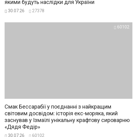
якими будуть наслідки для України
30.07.26
27378
60102
Смак Бессарабії у поєднанні з найкращим
світовим досвідом: історія екс-моряка, який
заснував у Ізмаїлі унікальну крафтову сироварню
«Дядя Федір»
30.07.26
60102