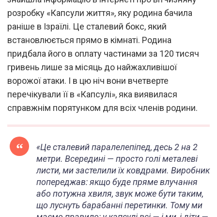
розробку «Капсули життя», яку родина бачила
раніше в Ізраїлі. Це сталевий бокс, який
встановлюється прямо в кімнаті. Родина
придбала його в оплату частинами за 120 тисяч
гривень лише за місяць до найжахливішої
ворожої атаки. І в цю ніч вони вчетверте
перечікували її в «Капсулі», яка виявилася
справжнім порятунком для всіх членів родини.
«Це сталевий паралелепіпед, десь 2 на 2
метри. Всередині — просто голі металеві
листи, ми застелили їх ковдрами. Виробник
попереджав: якщо буде пряме влучання
або потужна хвиля, звук може бути таким,
що луснуть барабанні перетинки. Тому ми
маємо правило: у капсулі всі — і ми, і діти —