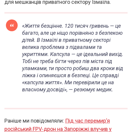
для мешканців приватного сектору Ізмаїла.
«
Життя безцінне. 120 тисяч гривень — це
багато, але це ніщо порівняно з безпекою
дітей. В Ізмаїлі в приватному секторі
велика проблема з підвалами та
укриттями. Капсула — це ідеальний вихід.
Тобі не треба бігти через пів міста під
уламками, ти просто робиш два кроки від
ліжка і опиняєшся в безпеці. Це справді
«капсула життя». Ми перевірили це на
власному досвіді», — резюмує медик.
Раніше ми повідомляли:
Під час перемир’я
російський FPV-дрон на Запоріжжі влучив у