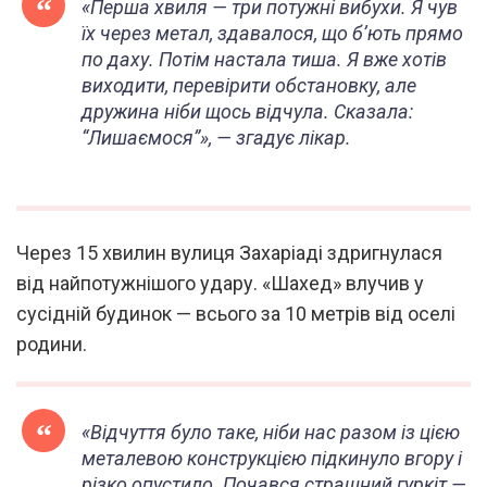
«Перша хвиля — три потужні вибухи. Я чув
їх через метал, здавалося, що б’ють прямо
по даху. Потім настала тиша. Я вже хотів
виходити, перевірити обстановку, але
дружина ніби щось відчула. Сказала:
“Лишаємося”», — згадує лікар.
Через 15 хвилин вулиця Захаріаді здригнулася
від найпотужнішого удару. «Шахед» влучив у
сусідній будинок — всього за 10 метрів від оселі
родини.
«Відчуття було таке, ніби нас разом із цією
металевою конструкцією підкинуло вгору і
різко опустило. Почався страшний гуркіт —