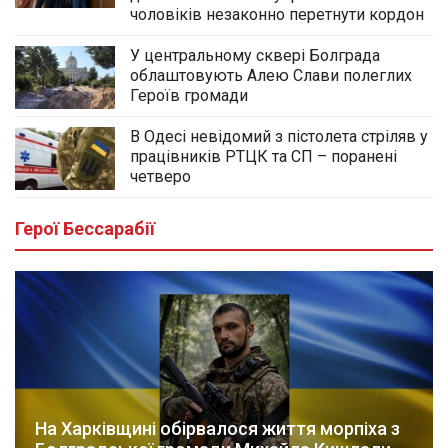
чоловіків незаконно перетнути кордон
У центральному сквері Болграда
облаштовують Алею Слави полеглих
Героїв громади
В Одесі невідомий з пістолета стріляв у
працівників РТЦК та СП – поранені
четверо
Герої Бессарабії
На Харківщині обірвалося життя морпіха з