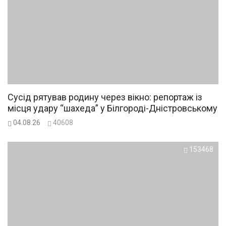
Сусід рятував родину через вікно: репортаж із
місця удару “шахеда” у Білгороді-Дністровському
04.08.26
40608
153468