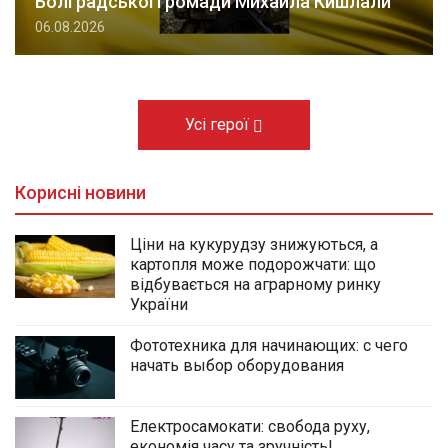
Болградської громади Михайла Кишлали
06.08.2026
Усі герої
Корисні новини
Ціни на кукурудзу знижуються, а
картопля може подорожчати: що
відбувається на аграрному ринку
України
Фототехника для начинающих: с чего
начать выбор оборудования
Електросамокати: свобода руху,
економія часу та зручність!