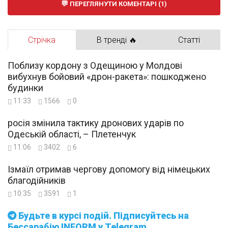
ПЕРЕГЛЯНУТИ КОМЕНТАРІ (1)
Стрічка
В тренді 🔥
Статті
Поблизу кордону з Одещиною у Молдові
вибухнув бойовий «дрон-ракета»: пошкоджено
будинки
11:33
1566
0
росія змінила тактику дронових ударів по
Одеській області, – Плетенчук
11:06
3402
6
Ізмаїл отримав чергову допомогу від німецьких
благодійників
10:35
3591
1
Будьте в курсі подій. Підписуйтесь на
Бессарабію INFORM у Telegram