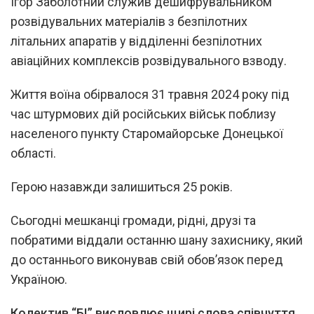
Ігор Заболотний служив дешифрувальником
розвідувальних матеріалів з безпілотних
літальних апаратів у відділенні безпілотних
авіаційних комплексів розвідувального взводу.
Життя воїна обірвалося 31 травня 2024 року під
час штурмових дій російських військ поблизу
населеного пункту Старомайорське Донецької
області.
Герою назавжди залишиться 25 років.
Сьогодні мешканці громади, рідні, друзі та
побратими віддали останню шану захиснику, який
до останнього виконував свій обов’язок перед
Україною.
Колектив “БІ” висловлює щирі слова співчуття