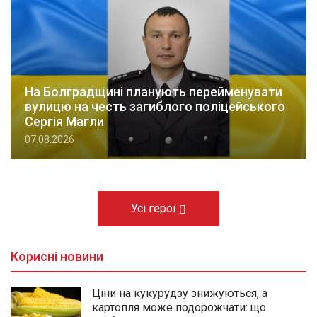
На Болградщині планують перейменувати
вулицю на честь загиблого поліцейського
Сергія Магли
07.08.2026
Усі герої
Корисні новини
Ціни на кукурудзу знижуються, а
картопля може подорожчати: що