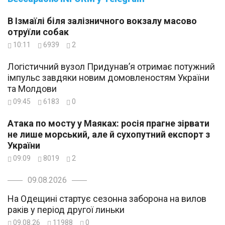
В Ізмаїлі біля залізничного вокзалу масово
отруїли собак
10:11
6939
2
Логістичний вузол Придунав’я отримає потужний
імпульс завдяки новим домовленостям України
та Молдови
09:45
6183
0
Атака по мосту у Маяках: росія прагне зірвати
не лише морський, але й сухопутний експорт з
України
09:09
8019
2
09.08.2026
На Одещині стартує сезонна заборона на вилов
раків у період другої линьки
09.08.26
11988
0