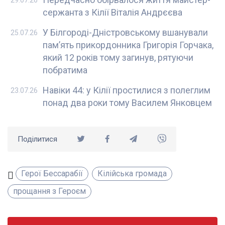
29.07.26
сержанта з Кілії Віталія Андрєєва
У Білгороді-Дністровському вшанували
25.07.26
пам’ять прикордонника Григорія Горчака,
який 12 років тому загинув, рятуючи
побратима
Навіки 44: у Кілії простилися з полеглим
23.07.26
понад два роки тому Василем Янковцем
Поділитися
Герої Бессарабії
Кілійська громада
прощання з Героєм