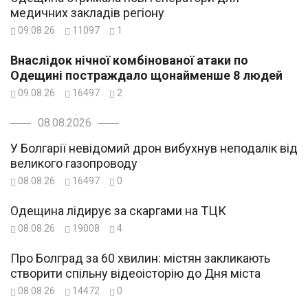
медичних закладів регіону
09.08.26
11097
1
Внаслідок нічної комбінованої атаки по
Одещині постраждало щонайменше 8 людей
09.08.26
16497
2
08.08.2026
У Болгарії невідомий дрон вибухнув неподалік від
великого газопроводу
08.08.26
16497
0
Одещина лідирує за скаргами на ТЦК
08.08.26
19008
4
Про Болград за 60 хвилин: містян закликають
створити спільну відеоісторію до Дня міста
08.08.26
14472
0