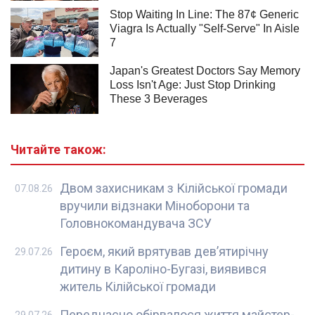
Читайте також:
Двом захисникам з Кілійської громади
07.08.26
вручили відзнаки Міноборони та
Головнокомандувача ЗСУ
Героєм, який врятував девʼятирічну
29.07.26
дитину в Кароліно-Бугазі, виявився
житель Кілійської громади
Передчасно обірвалося життя майстер-