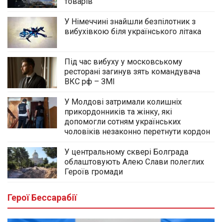
товарів
У Німеччині знайшли безпілотник з
вибухівкою біля українського літака
Під час вибуху у московському
ресторані загинув зять командувача
ВКС рф – ЗМІ
У Молдові затримали колишніх
прикордонників та жінку, які
допомогли сотням українських
чоловіків незаконно перетнути кордон
У центральному сквері Болграда
облаштовують Алею Слави полеглих
Героїв громади
Герої Бессарабії