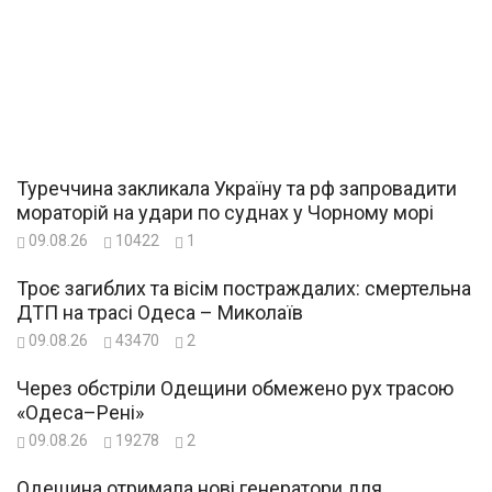
Туреччина закликала Україну та рф запровадити
мораторій на удари по суднах у Чорному морі
09.08.26
10422
1
Троє загиблих та вісім постраждалих: смертельна
ДТП на трасі Одеса – Миколаїв
09.08.26
43470
2
Через обстріли Одещини обмежено рух трасою
«Одеса–Рені»
09.08.26
19278
2
Одещина отримала нові генератори для