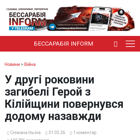
БЕССАРАБІЯ INFORM
Новини
>
Війна
У другі роковини
загибелі Герой з
Кілійщини повернувся
додому назавжди
Сніжана Ільїна
31.05.26
1
коментар