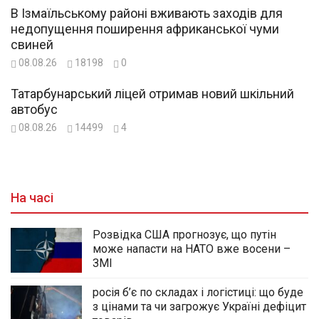
В Ізмаїльському районі вживають заходів для
недопущення поширення африканської чуми
свиней
08.08.26
18198
0
Татарбунарський ліцей отримав новий шкільний
автобус
08.08.26
14499
4
На часі
Розвідка США прогнозує, що путін
може напасти на НАТО вже восени –
ЗМІ
росія б’є по складах і логістиці: що буде
з цінами та чи загрожує Україні дефіцит