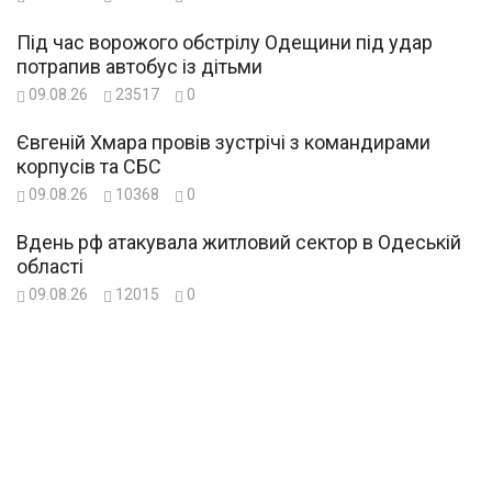
Під час ворожого обстрілу Одещини під удар
потрапив автобус із дітьми
09.08.26
23517
0
Євгеній Хмара провів зустрічі з командирами
корпусів та СБС
09.08.26
10368
0
Вдень рф атакувала житловий сектор в Одеській
області
09.08.26
12015
0