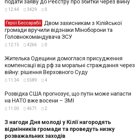
подати заяву до Реєстру про збитки через війну
12:44
3429
0
Двом захисникам з Кілійської
Герої Бессарабії
громади вручили відзнаки Міноборони та
Головнокомандувача ЗСУ
12:15
4266
0
Жителька Одещини домоглася присудження
компенсації від рф за моральні страждання через
війну: рішення Верховного Суду
11:34
5589
4
Розвідка США прогнозує, що путін може напасти
на НАТО вже восени – ЗМІ
11:00
4671
2
З нагоди Дня молоді у Кілії нагородять
відмінників громади та проведуть низку
розважальних заходів