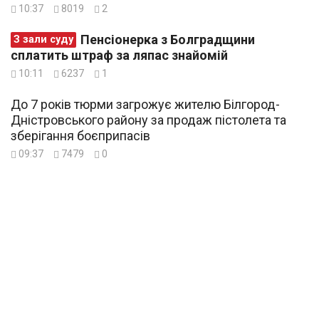
10:37
8019
2
Пенсіонерка з Болградщини
З зали суду
сплатить штраф за ляпас знайомій
10:11
6237
1
До 7 років тюрми загрожує жителю Білгород-
Дністровського району за продаж пістолета та
зберігання боєприпасів
09:37
7479
0