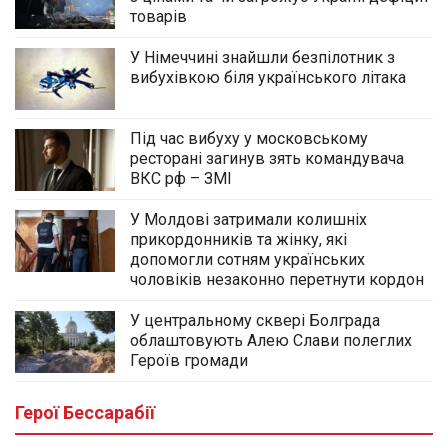
товарів
У Німеччині знайшли безпілотник з
вибухівкою біля українського літака
Під час вибуху у московському
ресторані загинув зять командувача
ВКС рф – ЗМІ
У Молдові затримали колишніх
прикордонників та жінку, які
допомогли сотням українських
чоловіків незаконно перетнути кордон
У центральному сквері Болграда
облаштовують Алею Слави полеглих
Героїв громади
Герої Бессарабії