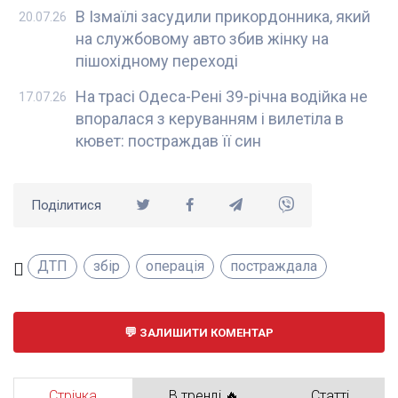
В Ізмаїлі засудили прикордонника, який
20.07.26
на службовому авто збив жінку на
пішохідному переході
На трасі Одеса-Рені 39-річна водійка не
17.07.26
впоралася з керуванням і вилетіла в
кювет: постраждав її син
Поділитися
ДТП
збір
операція
постраждала
ЗАЛИШИТИ КОМЕНТАР
Стрічка
В тренді 🔥
Статті