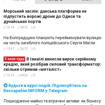
Морський заслін: данська платформа не
підпустить ворожі дрони до Одеси та
дунайських портів
14:14
3915
0
На Болградщині планують перейменувати вулицю
на честь загиблого поліцейського Сергія Магли
13:47
2673
0
В Ізмаїлі винесли вирок серійному
З зали суду
крадію, який розібрав силовий трансформатор:
скільки отримав «металіст»
13:13
6426
0
Будьте в курсі подій. Підписуйтесь на
Бессарабію INFORM у Telegram
Пошкоджене майно та втрачені активи: як бізнесу