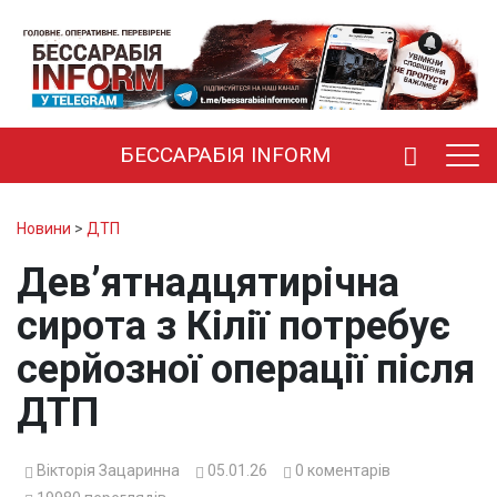
БЕССАРАБІЯ INFORM
Новини
>
ДТП
Дев’ятнадцятирічна
сирота з Кілії потребує
серйозної операції після
ДТП
Вікторія Зацаринна
05.01.26
0
коментарів