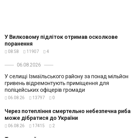
У Вилковому підліток отримав осколкове
поранення
08:58
11907
4
06.08.2026
У селищі Ізмаїльського району за понад мільйон
гривень відремонтують приміщення для
поліцейських офіцерів громади
06.08.26
13797
0
Через потепління смертельно небезпечна риба
може дібратися до України
06.08.26
17415
2