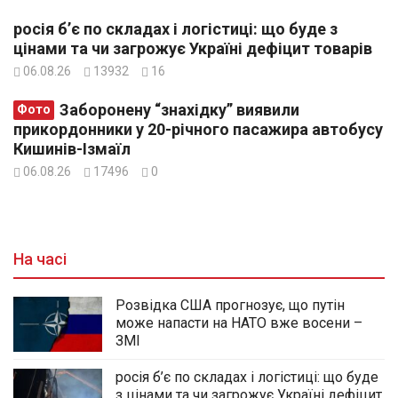
росія б’є по складах і логістиці: що буде з
цінами та чи загрожує Україні дефіцит товарів
06.08.26
13932
16
Заборонену “знахідку” виявили
Фото
прикордонники у 20-річного пасажира автобусу
Кишинів-Ізмаїл
06.08.26
17496
0
На часі
Розвідка США прогнозує, що путін
може напасти на НАТО вже восени –
ЗМІ
росія б’є по складах і логістиці: що буде
з цінами та чи загрожує Україні дефіцит