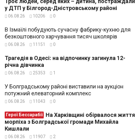
Троє людей, серед яких – дитина, постраждали
у ДТП у Білгород-Дністровському районі
06.08.26
10206
0
В Ізмаїлі побудують сучасну фабрику-кухню для
безкоштовного харчування тисяч школярів
06.08.26
11151
0
Трагедія в Одесі: на відпочинку загинула 12-
річна дівчинка
06.08.26
25353
1
У Болградському районі виставили на аукціон
потужний елеваторний комплекс
06.08.26
11043
0
На Харківщині обірвалося життя
Герої Бессарабії
морпіха з Болградської громади Михайла
Кишлали
06.08.26
11907
2