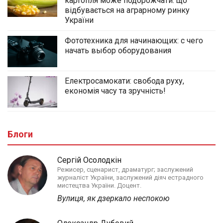
картопля може подорожчати: що
відбувається на аграрному ринку
України
Фототехника для начинающих: с чего
начать выбор оборудования
Електросамокати: свобода руху,
економія часу та зручність!
Блоги
Сергій Осолодкін
Режисер, сценарист, драматург; заслужений
журналіст України, заслужений діяч естрадного
мистецтва України. Доцент.
Вулиця, як дзеркало неспокою