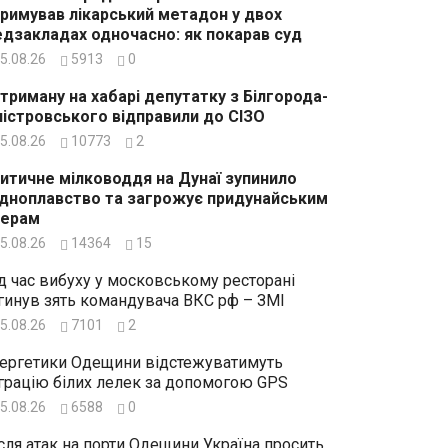
римував лікарський метадон у двох
дзакладах одночасно: як покарав суд
5.08.26
5913
0
триману на хабарі депутатку з Білгорода-
істровського відправили до СІЗО
5.08.26
10773
2
итичне мілководдя на Дунаї зупинило
дноплавство та загрожує придунайським
зерам
5.08.26
14364
15
д час вибуху у московському ресторані
гинув зять командувача ВКС рф – ЗМІ
5.08.26
7101
2
ергетики Одещини відстежуватимуть
грацію білих лелек за допомогою GPS
5.08.26
6588
0
сля атак на порти Одещини Україна просить