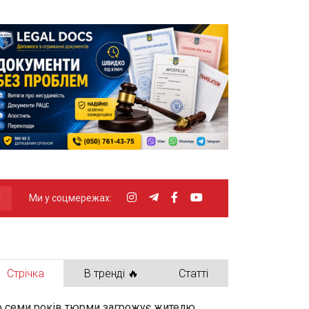
Ми у соцмережах:
Стрічка
В тренді 🔥
Статті
 семи років тюрми загрожує жителю