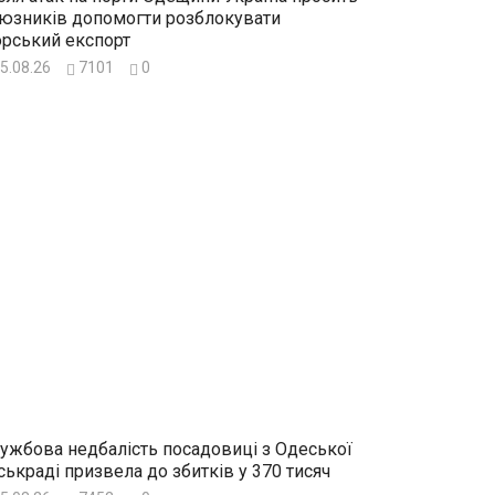
юзників допомогти розблокувати
рський експорт
5.08.26
7101
0
ужбова недбалість посадовиці з Одеської
ськраді призвела до збитків у 370 тисяч