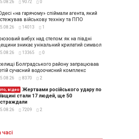
5.08.26
9072
0
Одесі «на гарячому» спіймали агента, який
стежував військову техніку та ППО
5.08.26
14013
1
рюзовий вибух над степом: як на півдні
ещини зникає унікальний крилатий символ
5.08.26
13365
0
селищі Болградського району запрацював
етій сучасний водоочисний комплекс
5.08.26
8370
2
Жертвами російського удару по
то, відео
ївщині стали 17 людей, ще 50
остраждали
5.08.26
7209
2
 часі