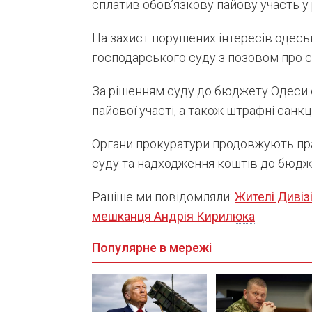
сплатив обов’язкову пайову участь у
На захист порушених інтересів одесь
господарського суду з позовом про с
За рішенням суду до бюджету Одеси с
пайової участі, а також штрафні санкц
Органи прокуратури продовжують пр
суду та надходження коштів до бюдж
Раніше ми повідомляли:
Жителі Дивіз
мешканця Андрія Кирилюка