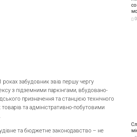
со
мо
0
1 роках забудовник звів першу чергу
ксу з підземними паркінгами, вбудовано-
ського призначення та станцією технічного
 товарів та адміністративно-побутовими
.
Сл
удівне та бюджетне законодавство – не
мі