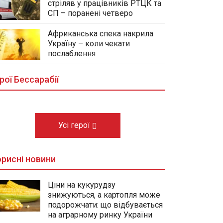
стріляв у працівників РТЦК та
СП – поранені четверо
Африканська спека накрила
Україну – коли чекати
У центральному сквері Болграда
послаблення
облаштовують Алею Слави
полеглих Героїв громади
рої Бессарабії
03.08.2026
Усі герої
рисні новини
Ціни на кукурудзу
знижуються, а картопля може
подорожчати: що відбувається
на аграрному ринку України