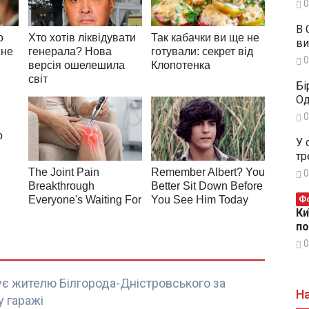
0
В 
ви
0
Бі
Од
0
У 
тр
0
Фо
Ки
п
0
є жителю Білгорода-Дністровського за
На
 гаражі