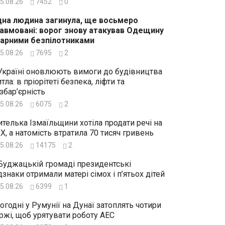
5.08.26
7452
0
на людина загинула, ще восьмеро
авмовані: ворог знову атакував Одещину
арними безпілотниками
5.08.26
7695
2
Україні оновлюють вимоги до будівництва
тла: в пріорітеті безпека, ліфти та
збар’єрність
5.08.26
6075
2
телька Ізмаїльщини хотіла продати речі на
X, а натомість втратила 70 тисяч гривень
5.08.26
14175
2
Буджацькій громаді президентські
дзнаки отримали матері сімох і п’ятьох дітей
5.08.26
6399
1
огодні у Румунії на Дунаї затоплять чотири
ржі, щоб урятувати роботу АЕС