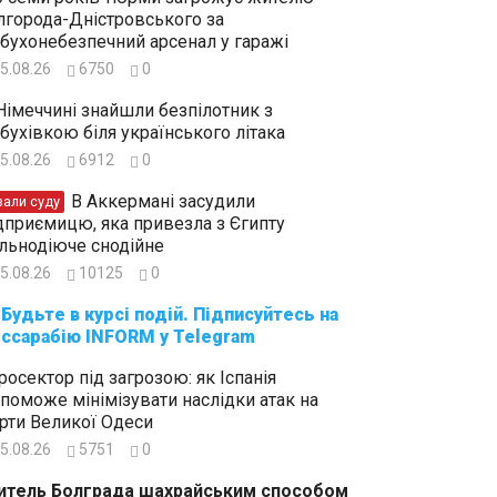
лгорода-Дністровського за
бухонебезпечний арсенал у гаражі
5.08.26
6750
0
Німеччині знайшли безпілотник з
бухівкою біля українського літака
5.08.26
6912
0
В Аккермані засудили
зали суду
дприємицю, яка привезла з Єгипту
льнодіюче снодійне
5.08.26
10125
0
суйтесь на
ссарабію INFORM у Telegram
росектор під загрозою: як Іспанія
поможе мінімізувати наслідки атак на
рти Великої Одеси
5.08.26
5751
0
тель Болграда шахрайським способом