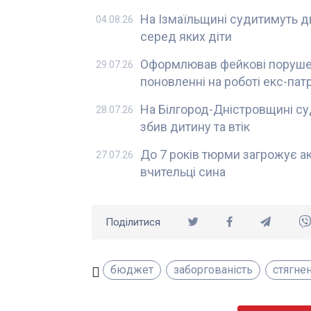
На Ізмаїльщині судитимуть дв
04.08.26
серед яких діти
Оформлював фейкові порушен
29.07.26
поновленні на роботі екс-па
На Білгород-Дністровщині суд
28.07.26
збив дитину та втік
До 7 років тюрми загрожує а
27.07.26
вчительці сина
Поділитися
бюджет
заборгованість
стягне