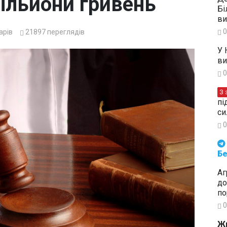
ільйони гривень
Бі
ви
0
арів
21897
переглядів
У 
ви
0
З 
пі
си
0
Будьте в курсі подій. Підпи
Бе
Аг
до
по
0
Жи