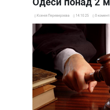
Одеси понад 2 м
Ксенія Переверзєва
14.10.25
0
комент