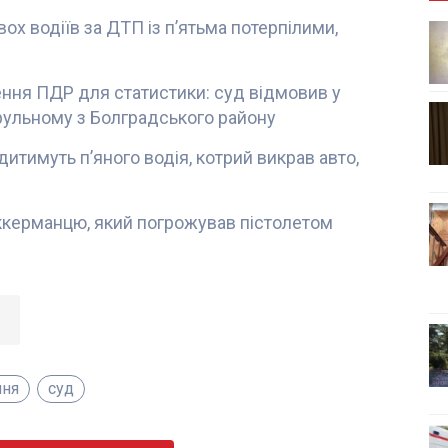
ох водіїв за ДТП із п’ятьма потерпілими,
ня ПДР для статистики: суд відмовив у
трульному з Болградського району
итимуть п’яного водія, котрий викрав авто,
ккерманцю, який погрожував пістолетом
ння
суд