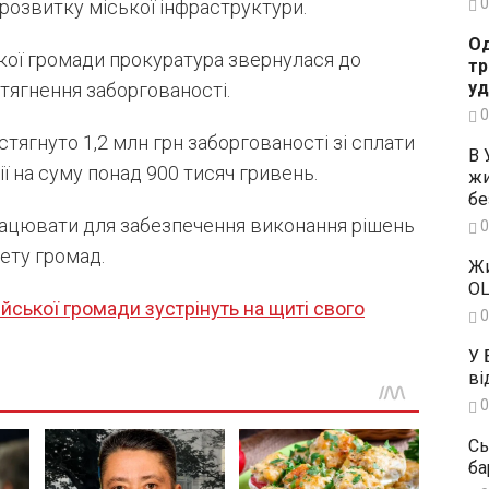
0
 розвитку міської інфраструктури.
Од
кої громади прокуратура звернулася до
тр
уд
тягнення заборгованості.
0
тягнуто 1,2 млн грн заборгованості зі сплати
В 
ії на суму понад 900 тисяч гривень.
жи
бе
ацювати для забезпечення виконання рішень
0
ету громад.
Жи
OL
ійської громади зустрінуть на щиті свого
0
У 
ві
0
Сь
ба