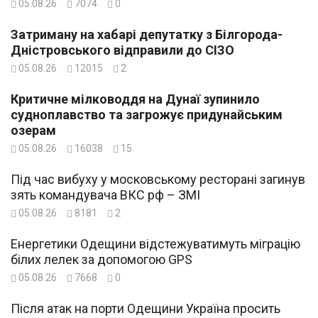
05.08.26
7074
0
Затриману на хабарі депутатку з Білгорода-
Дністровського відправили до СІЗО
05.08.26
12015
2
Критичне мілководдя на Дунаї зупинило
судноплавство та загрожує придунайським
озерам
05.08.26
16038
15
Під час вибуху у московському ресторані загинув
зять командувача ВКС рф – ЗМІ
05.08.26
8181
2
Енергетики Одещини відстежуватимуть міграцію
білих лелек за допомогою GPS
05.08.26
7668
0
Після атак на порти Одещини Україна просить