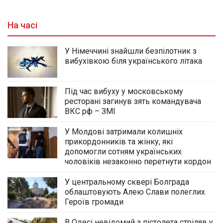
На часі
У Німеччині знайшли безпілотник з
вибухівкою біля українського літака
Під час вибуху у московському
ресторані загинув зять командувача
ВКС рф – ЗМІ
У Молдові затримали колишніх
прикордонників та жінку, які
допомогли сотням українських
чоловіків незаконно перетнути кордон
У центральному сквері Болграда
облаштовують Алею Слави полеглих
Героїв громади
В Одесі невідомий з пістолета стріляв у