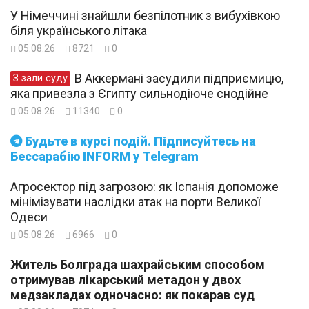
У Німеччині знайшли безпілотник з вибухівкою
біля українського літака
05.08.26
8721
0
В Аккермані засудили підприємицю,
З зали суду
яка привезла з Єгипту сильнодіюче снодійне
05.08.26
11340
0
Будьте в курсі подій. Підписуйтесь на
Бессарабію INFORM у Telegram
Агросектор під загрозою: як Іспанія допоможе
мінімізувати наслідки атак на порти Великої
Одеси
05.08.26
6966
0
Житель Болграда шахрайським способом
отримував лікарський метадон у двох
медзакладах одночасно: як покарав суд