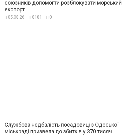
союзників допомогти розблокувати морський
експорт
05.08.26
8181
0
Службова недбалість посадовиці з Одеської
міськраді призвела до збитків у 370 тисяч