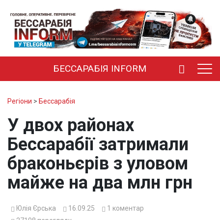
БЕССАРАБІЯ INFORM
Регіони
>
Бессарабія
У двох районах
Бессарабії затримали
браконьєрів з уловом
майже на два млн грн
Юлія Єрська
16.09.25
1
коментар