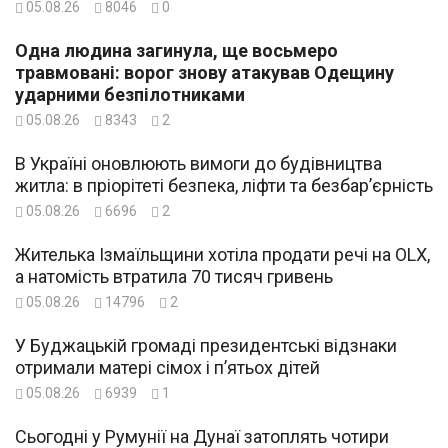
05.08.26
8046
0
Одна людина загинула, ще восьмеро
травмовані: ворог знову атакував Одещину
ударними безпілотниками
05.08.26
8343
2
В Україні оновлюють вимоги до будівництва
житла: в пріорітеті безпека, ліфти та безбар’єрність
05.08.26
6696
2
Жителька Ізмаїльщини хотіла продати речі на OLX,
а натомість втратила 70 тисяч гривень
05.08.26
14796
2
У Буджацькій громаді президентські відзнаки
отримали матері сімох і п’ятьох дітей
05.08.26
6939
1
Сьогодні у Румунії на Дунаї затоплять чотири