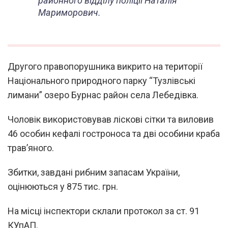
районного відділу поліції Наталія
Мариморович.
Другого правопорушника викрито на території
Національного природного парку “Тузлівські
лимани” озеро Бурнас район села Лебедівка.
Чоловік використовував ліскові сітки та виловив
46 особин кефалі гостроноса та дві особини краба
трав’яного.
Збитки, завдані рибним запасам України,
оцінюються у 875 тис. грн.
На місці інспектори склали протокол за ст. 91
КУпАП.