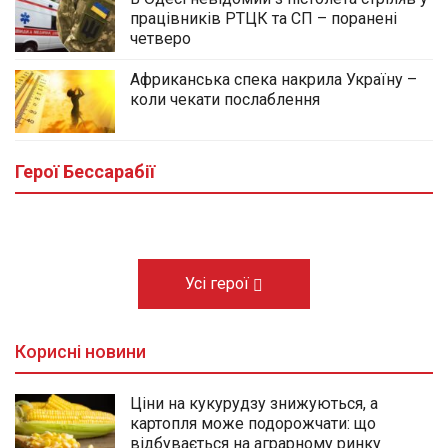
працівників РТЦК та СП – поранені
четверо
Африканська спека накрила Україну –
коли чекати послаблення
У центральному сквері Болграда
облаштовують Алею Слави полеглих
Героїв громади
Герої Бессарабії
03.08.2026
Усі герої
Корисні новини
Ціни на кукурудзу знижуються, а
картопля може подорожчати: що
відбувається на аграрному ринку