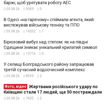
баржі, щоб урятувати роботу АЕС
05.08.26
9369
0
В Одесі «на гарячому» спіймали агента, який
вистежував військову техніку та ППО
05.08.26
14202
1
Бірюзовий вибух над степом: як на півдні
Одещини зникає унікальний крилатий символ
05.08.26
13716
0
У селищі Болградського району запрацював
третій сучасний водоочисний комплекс
05.08.26
8559
2
Жертвами російського удару по
Фото, відео
Київщині стали 17 людей, ще 50 постраждали
05.08.26
7425
2