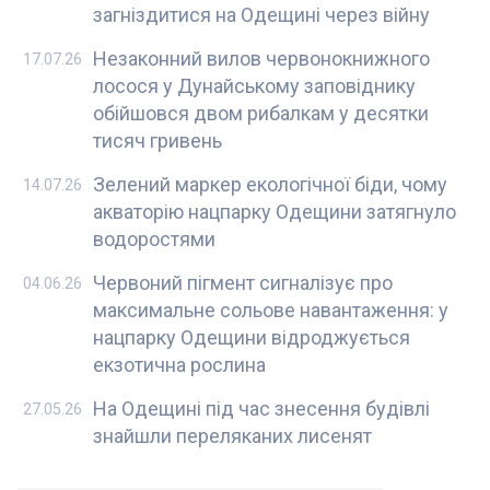
загніздитися на Одещині через війну
Незаконний вилов червонокнижного
17.07.26
лосося у Дунайському заповіднику
обійшовся двом рибалкам у десятки
тисяч гривень
Зелений маркер екологічної біди, чому
14.07.26
акваторію нацпарку Одещини затягнуло
водоростями
Червоний пігмент сигналізує про
04.06.26
максимальне сольове навантаження: у
нацпарку Одещини відроджується
екзотична рослина
На Одещині під час знесення будівлі
27.05.26
знайшли переляканих лисенят