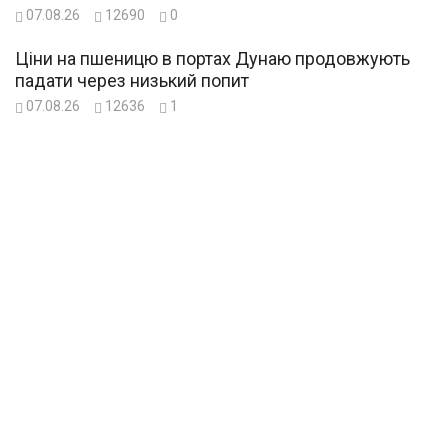
07.08.26
12690
0
Ціни на пшеницю в портах Дунаю продовжують
падати через низький попит
07.08.26
12636
1