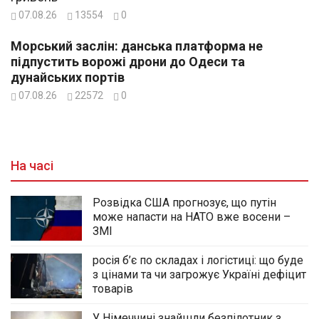
07.08.26
13554
0
Морський заслін: данська платформа не
підпустить ворожі дрони до Одеси та
дунайських портів
07.08.26
22572
0
На часі
Розвідка США прогнозує, що путін
може напасти на НАТО вже восени –
ЗМІ
росія б’є по складах і логістиці: що буде
з цінами та чи загрожує Україні дефіцит
товарів
У Німеччині знайшли безпілотник з