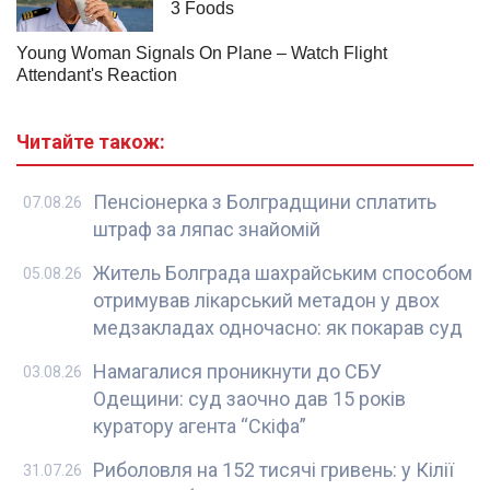
Читайте також:
Пенсіонерка з Болградщини сплатить
07.08.26
штраф за ляпас знайомій
Житель Болграда шахрайським способом
05.08.26
отримував лікарський метадон у двох
медзакладах одночасно: як покарав суд
Намагалися проникнути до СБУ
03.08.26
Одещини: суд заочно дав 15 років
куратору агента “Скіфа”
Риболовля на 152 тисячі гривень: у Кілії
31.07.26