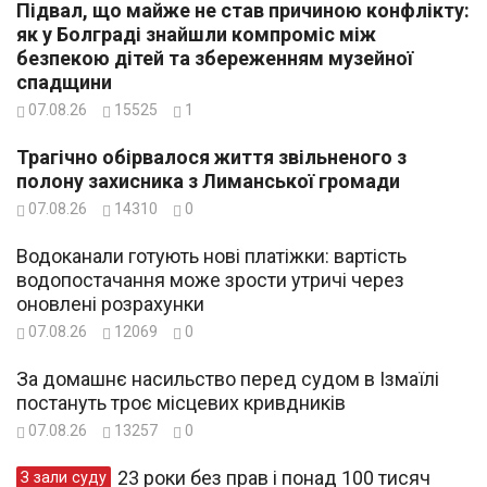
Підвал, що майже не став причиною конфлікту:
як у Болграді знайшли компроміс між
безпекою дітей та збереженням музейної
спадщини
07.08.26
15525
1
Трагічно обірвалося життя звільненого з
полону захисника з Лиманської громади
07.08.26
14310
0
Водоканали готують нові платіжки: вартість
водопостачання може зрости утричі через
оновлені розрахунки
07.08.26
12069
0
За домашнє насильство перед судом в Ізмаїлі
постануть троє місцевих кривдників
07.08.26
13257
0
23 роки без прав і понад 100 тисяч
З зали суду