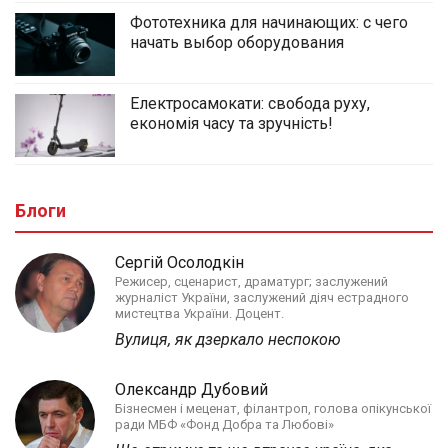
Фототехника для начинающих: с чего
начать выбор оборудования
Електросамокати: свобода руху,
економія часу та зручність!
Блоги
Сергій Осолодкін
Режисер, сценарист, драматург; заслужений
журналіст України, заслужений діяч естрадного
мистецтва України. Доцент.
Вулиця, як дзеркало неспокою
Олександр Дубовий
Бізнесмен і меценат, філантроп, голова опікунської
ради МБФ «Фонд Добра та Любові»