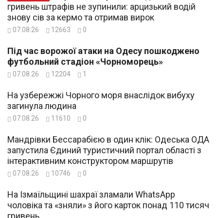
гривень штрафів не зупинили: арцизький водій
знову сів за кермо та отримав вирок
07.08.26
12663
0
Під час ворожої атаки на Одесу пошкоджено
футбольний стадіон «Чорноморець»
07.08.26
12204
1
На узбережжі Чорного моря внаслідок вибуху
загинула людина
07.08.26
11610
0
Мандрівки Бессарабією в один клік: Одеська ОДА
запустила Єдиний туристичний портал області з
інтерактивним конструктором маршрутів
07.08.26
10746
0
На Ізмаїльщині шахраї зламали WhatsApp
чоловіка та «зняли» з його карток понад 110 тисяч
гривень