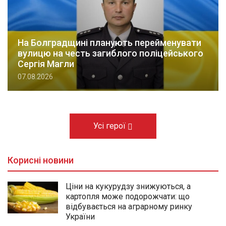
На Болградщині планують перейменувати
вулицю на честь загиблого поліцейського
Сергія Магли
07.08.2026
Усі герої
Корисні новини
Ціни на кукурудзу знижуються, а
картопля може подорожчати: що
відбувається на аграрному ринку
України