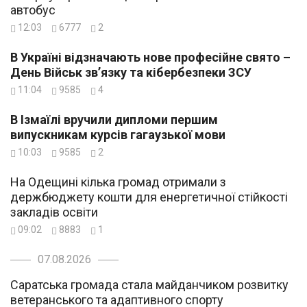
автобус
12:03
6777
2
В Україні відзначають нове професійне свято –
День Військ зв’язку та кібербезпеки ЗСУ
11:04
9585
4
В Ізмаїлі вручили дипломи першим
випускникам курсів гагаузької мови
10:03
9585
2
На Одещині кілька громад отримали з
держбюджету кошти для енергетичної стійкості
закладів освіти
09:02
8883
1
07.08.2026
Саратська громада стала майданчиком розвитку
ветеранського та адаптивного спорту