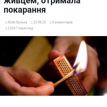
живцем, отримала
покарання
Юлія Єрська
22.08.25
0
коментарів
23247
перегляд