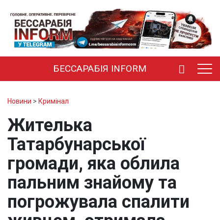
БЕССАРАБІЯ INFORM
Новини
>
Кримінал
Жителька
Татарбунарської
громади, яка облила
пальним знайому та
погрожувала спалити