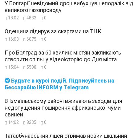
У Болгарії невідомий дрон вибухнув неподалік від
великого газопроводу
18:02
4833
0
Одещина лідирує за скаргами на ТЦК
16:03
6075
0
Про Болград за 60 хвилин: містян закликають
створити спільну відеоісторію до Дня міста
15:04
5508
0
Будьте в курсі подій. Підписуйтесь на
Бессарабію INFORM у Telegram
В Ізмаїльському районі вживають заходів для
недопущення поширення африканської чуми
свиней
14:02
8235
0
Татарбунарський ліцей отримав новий шкільний