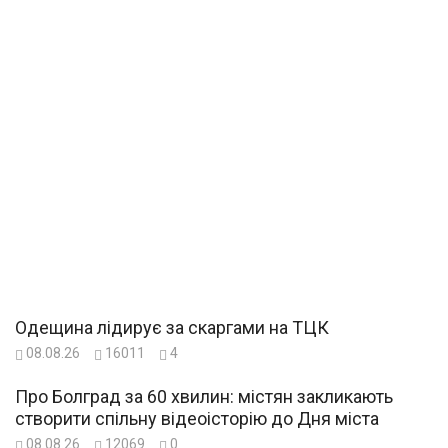
Одещина лідирує за скаргами на ТЦК
08.08.26
16011
4
Про Болград за 60 хвилин: містян закликають
створити спільну відеоісторію до Дня міста
08.08.26
12069
0