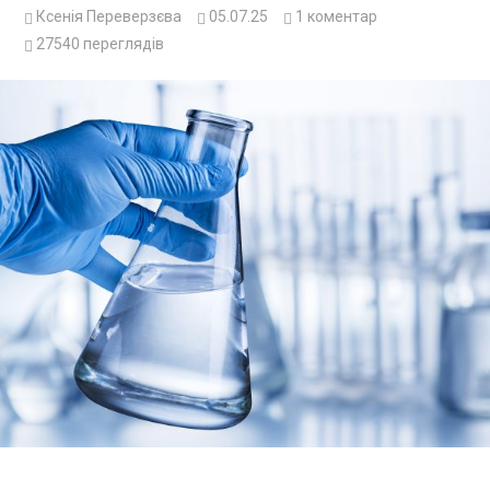
Ксенія Переверзєва
05.07.25
1
коментар
27540
переглядів