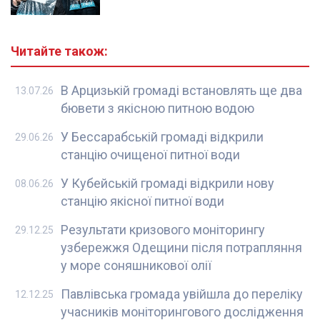
Читайте також:
В Арцизькій громаді встановлять ще два
13.07.26
бювети з якісною питною водою
У Бессарабській громаді відкрили
29.06.26
станцію очищеної питної води
У Кубейській громаді відкрили нову
08.06.26
станцію якісної питної води
Результати кризового моніторингу
29.12.25
узбережжя Одещини після потрапляння
у море соняшникової олії
Павлівська громада увійшла до переліку
12.12.25
учасників моніторингового дослідження