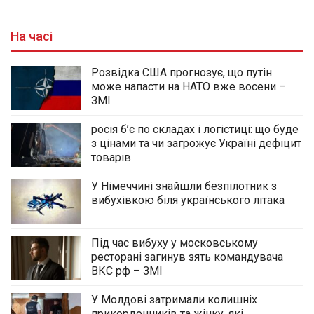
На часі
Розвідка США прогнозує, що путін
може напасти на НАТО вже восени –
ЗМІ
росія б’є по складах і логістиці: що буде
з цінами та чи загрожує Україні дефіцит
товарів
У Німеччині знайшли безпілотник з
вибухівкою біля українського літака
Під час вибуху у московському
ресторані загинув зять командувача
ВКС рф – ЗМІ
У Молдові затримали колишніх
прикордонників та жінку, які