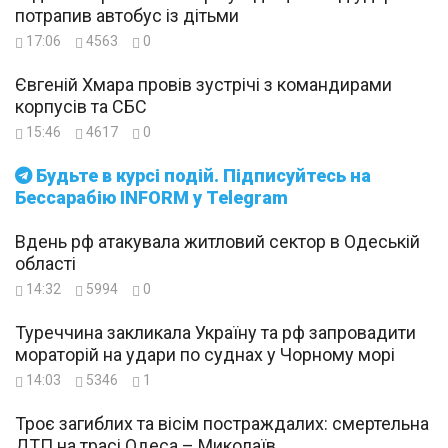
потрапив автобус із дітьми
17:06
4563
0
Євгеній Хмара провів зустрічі з командирами
корпусів та СБС
15:46
4617
0
Будьте в курсі подій. Підписуйтесь на
Бессарабію INFORM у Telegram
Вдень рф атакувала житловий сектор в Одеській
області
14:32
5994
0
Туреччина закликала Україну та рф запровадити
мораторій на удари по суднах у Чорному морі
14:03
5346
1
Троє загиблих та вісім постраждалих: смертельна
ДТП на трасі Одеса – Миколаїв