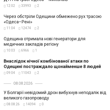
12:02
33993
2
Через обстріли Одещини обмежено рух трасою
«Одеса–Рені»
11:04
12474
2
Одещина отримала нові генератори для
медичних закладів регіону
10:03
6966
1
Внаслідок нічної комбінованої атаки по
Одещині постраждало щонайменше 8 людей
09:04
11043
2
08.08.2026
У Болгарії невідомий дрон вибухнув неподалік від
великого газопроводу
08.08.26
14094
0