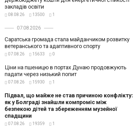
закладів освіти
08.08.26
13500
1
07.08.2026
Саратська громада стала майданчиком розвитку
ветеранського та адаптивного спорту
07.08.26
15633
0
Ціни на пшеницю в портах Дунаю продовжують
падати через низький попит
07.08.26
15930
1
Підвал, що майже не став причиною конфлікту:
як у Болграді знайшли компроміс між
безпекою дітей та збереженням музейної
спадщини
07.08.26
19359
1