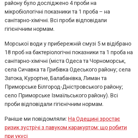
району було досліджено 4 проби на
мікробіологічні показники та 1 проба – на
санітарно-хімічні. Всі проби відповідали
гігієнічним нормам.
Морської води у прибережній смузі 5 м відібрано
18 проб на бактеріологічні показники та 1 проба на
санітарно-хімічні (міста Одеса та Чорноморськ,
села Сичавка та Грибівка Одеського району; села
Затока, Курортне, Балабанівка, Лиман та
Приморське Білгород-Дністровського району;
село Приморське Ізмаїльського району). Всі
проби відповідали гігієнічним нормам.
Раніше ми повідомляли:
На Одещині зростає
ризик зустрічі з павуком каракуртом: що робити
при укусі