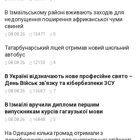
В Ізмаїльському районі вживають заходів для
недопущення поширення африканської чуми
свиней
08.08.26
15471
0
Татарбунарський ліцей отримав новий шкільний
автобус
08.08.26
12150
4
В Україні відзначають нове професійне свято –
День Військ зв’язку та кібербезпеки ЗСУ
08.08.26
15687
7
В Ізмаїлі вручили дипломи першим
випускникам курсів гагаузької мови
08.08.26
16848
5
На Одещині кілька громад отримали з
держбюджету кошти для енергетичної стійкості