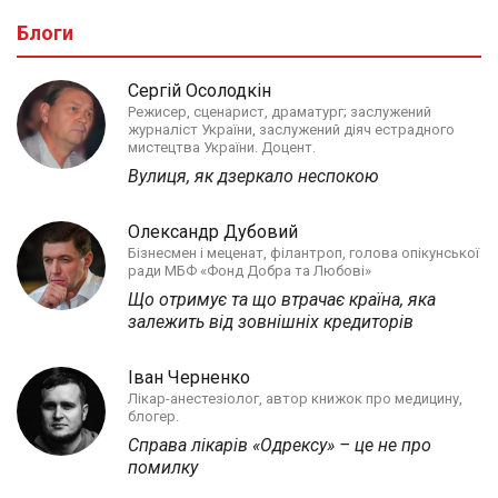
Блоги
Сергій Осолодкін
Режисер, сценарист, драматург; заслужений
журналіст України, заслужений діяч естрадного
мистецтва України. Доцент.
Вулиця, як дзеркало неспокою
Олександр Дубовий
Бізнесмен і меценат, філантроп, голова опікунської
ради МБФ «Фонд Добра та Любові»
Що отримує та що втрачає країна, яка
залежить від зовнішніх кредиторів
Іван Черненко
Лікар-анестезіолог, автор книжок про медицину,
блогер.
Справа лікарів «Одрексу» – це не про
помилку