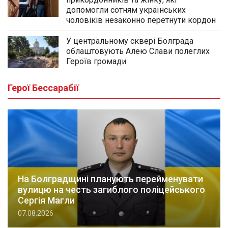
допомогли сотням українських
чоловіків незаконно перетнути кордон
У центральному сквері Болграда
облаштовують Алею Слави полеглих
Героїв громади
Герої Бессарабії
На Болградщині планують перейменувати
вулицю на честь загиблого поліцейського
Сергія Магли
07.08.2026