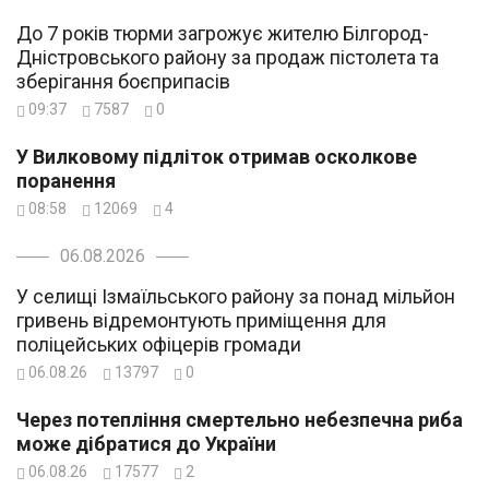
До 7 років тюрми загрожує жителю Білгород-
Дністровського району за продаж пістолета та
зберігання боєприпасів
09:37
7587
0
У Вилковому підліток отримав осколкове
поранення
08:58
12069
4
06.08.2026
У селищі Ізмаїльського району за понад мільйон
гривень відремонтують приміщення для
поліцейських офіцерів громади
06.08.26
13797
0
Через потепління смертельно небезпечна риба
може дібратися до України
06.08.26
17577
2