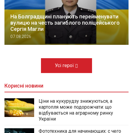
На Болградщині планують перейменувати
вулицю на честь загиблого поліцейського
Сергія Магли
07.08.2026
Усі герої
Корисні новини
Ціни на кукурудзу знижуються, а
картопля може подорожчати: що
відбувається на аграрному ринку
України
Фототехника для начинающих: с чего