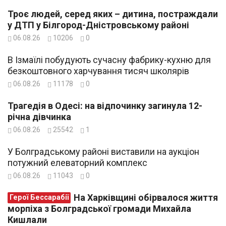
Троє людей, серед яких – дитина, постраждали
у ДТП у Білгород-Дністровському районі
06.08.26
10206
0
В Ізмаїлі побудують сучасну фабрику-кухню для
безкоштовного харчування тисяч школярів
06.08.26
11178
0
Трагедія в Одесі: на відпочинку загинула 12-
річна дівчинка
06.08.26
25542
1
У Болградському районі виставили на аукціон
потужний елеваторний комплекс
06.08.26
11043
0
На Харківщині обірвалося життя
Герої Бессарабії
морпіха з Болградської громади Михайла
Кишлали