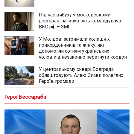
Під час вибуху у московському
ресторані загинув зять командувача
ВКС рф – ЗМІ
У Молдові затримали колишніх
прикордонників та жінку, які
допомогли сотням українських
чоловіків незаконно перетнути кордон
У центральному сквері Болграда
облаштовують Алею Слави полеглих
Героїв громади
Герої Бессарабії