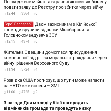
Пошкоджене майно та втрачені активи: як бізнесу
подати заяву до Реєстру про збитки через війну
12:44
3564
0
Двом захисникам з Кілійської
Герої Бессарабії
громади вручили відзнаки Міноборони та
Головнокомандувача ЗСУ
12:15
4374
0
Жителька Одещини домоглася присудження
компенсації від рф за моральні страждання через
війну: рішення Верховного Суду
11:34
5724
4
Розвідка США прогнозує, що путін може напасти
на НАТО вже восени – ЗМІ
11:00
4725
2
З нагоди Дня молоді у Кілії нагородять
відмінників громади та проведуть низку