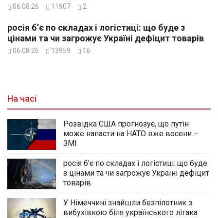
06.08.26
11907
2
росія б’є по складах і логістиці: що буде з
цінами та чи загрожує Україні дефіцит товарів
06.08.26
13959
16
На часі
Розвідка США прогнозує, що путін
може напасти на НАТО вже восени –
ЗМІ
росія б’є по складах і логістиці: що буде
з цінами та чи загрожує Україні дефіцит
товарів
У Німеччині знайшли безпілотник з
вибухівкою біля українського літака