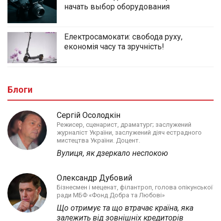
начать выбор оборудования
Електросамокати: свобода руху,
економія часу та зручність!
Блоги
Сергій Осолодкін
Режисер, сценарист, драматург; заслужений
журналіст України, заслужений діяч естрадного
мистецтва України. Доцент.
Вулиця, як дзеркало неспокою
Олександр Дубовий
Бізнесмен і меценат, філантроп, голова опікунської
ради МБФ «Фонд Добра та Любові»
Що отримує та що втрачає країна, яка
залежить від зовнішніх кредиторів