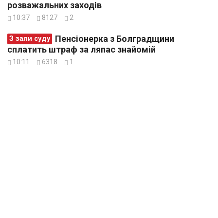
розважальних заходів
10:37
8127
2
Пенсіонерка з Болградщини
З зали суду
сплатить штраф за ляпас знайомій
10:11
6318
1