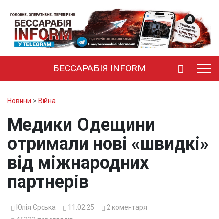
БЕССАРАБІЯ INFORM
Новини
>
Війна
Медики Одещини
отримали нові «швидкі»
від міжнародних
партнерів
Юлія Єрська
11.02.25
2
коментаря