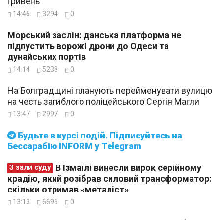
гривень
14:46
3294
0
Морський заслін: данська платформа не
підпустить ворожі дрони до Одеси та
дунайських портів
14:14
5238
0
На Болградщині планують перейменувати вулицю
на честь загиблого поліцейського Сергія Магли
13:47
2997
0
Будьте в курсі подій. Підписуйтесь на
Бессарабію INFORM у Telegram
В Ізмаїлі винесли вирок серійному
З зали суду
крадію, який розібрав силовий трансформатор:
скільки отримав «металіст»
13:13
6696
0