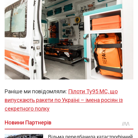
Раніше ми повідомляли:
Пілоти Ту95 МС, що
випускають ракети по Україні – імена росіян із
секретного полку