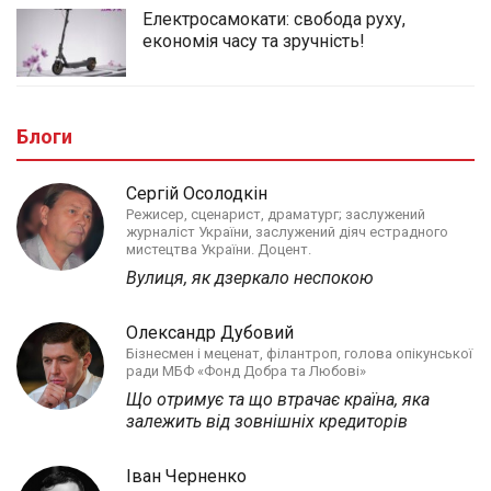
Електросамокати: свобода руху,
економія часу та зручність!
Блоги
Сергій Осолодкін
Режисер, сценарист, драматург; заслужений
журналіст України, заслужений діяч естрадного
мистецтва України. Доцент.
Вулиця, як дзеркало неспокою
Олександр Дубовий
Бізнесмен і меценат, філантроп, голова опікунської
ради МБФ «Фонд Добра та Любові»
Що отримує та що втрачає країна, яка
залежить від зовнішніх кредиторів
Іван Черненко