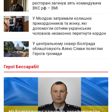
ресторані загинув зять командувача
ВКС рф – ЗМІ
У Молдові затримали колишніх
прикордонників та жінку, які
допомогли сотням українських
чоловіків незаконно перетнути кордон
У центральному сквері Болграда
облаштовують Алею Слави полеглих
Героїв громади
Герої Бессарабії
На Болградщині планують перейменувати