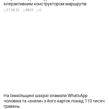
інтерактивним конструктором маршрутів
07.08.26
8829
0
На Ізмаїльщині шахраї зламали WhatsApp
чоловіка та «зняли» з його карток понад 110 тисяч
гривень