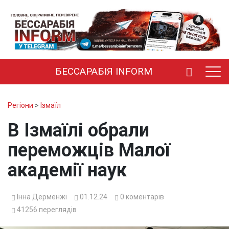
БЕССАРАБІЯ INFORM
Регіони
>
Ізмаїл
В Ізмаїлі обрали
переможців Малої
академії наук
Інна Дерменжі
01.12.24
0
коментарів
41256
переглядів