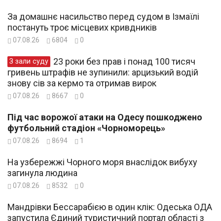
За домашнє насильство перед судом в Ізмаїлі
постануть троє місцевих кривдників
07.08.26
6804
0
23 роки без прав і понад 100 тисяч
З зали суду
гривень штрафів не зупинили: арцизький водій
знову сів за кермо та отримав вирок
07.08.26
8667
0
Під час ворожої атаки на Одесу пошкоджено
футбольний стадіон «Чорноморець»
07.08.26
8694
1
На узбережжі Чорного моря внаслідок вибуху
загинула людина
07.08.26
8532
0
Мандрівки Бессарабією в один клік: Одеська ОДА
запустила Єдиний туристичний портал області з