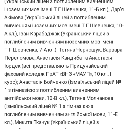
(Український ліцей з поглибленим вивченням
іноземних мов імені Т.Г.Шевченка, 11-Б кл.), Дарʼя
Акімова (Український ліцей з поглибленим
вивченням іноземних мов імені Т.Г.Шевченка, 10-
А кл.), Іван Карабаджак (Український ліцей з
поглибленим вивченням іноземних мов імені
Т.Г.Шевченка, 7-А кл.); Тетяна Чернощук, Варвара
Переломова, Анастасія Кандиба та Анастасія
Іордек (всі представляють Придунайський
фаховий коледж ПрАТ «ВНЗ «МАУП», 10 кл., І
курс); Анастасія Бойченко (Ізмаїльський ліцей №
1 з гімназією з поглибленим вивченням
англійської мови, 10-В кл.), Тетяна Молчанова
(Ізмаїльський ліцей № 1 з гімназією з
поглибленим вивченням англійської мови, 11-Е
кл.), Микита Ткачук (Український ліцей з