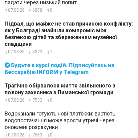
падати через низький попит
07.08.26
6858
0
Підвал, що майже не став причиною конфлікту:
як у Болграді знайшли компроміс між
безпекою дітей та збереженням музейної
спадщини
07.08.26
8370
1
Будьте в курсі подій. Підписуйтесь на
Бессарабію INFORM у Telegram
Трагічно обірвалося життя звільненого з
полону захисника з Лиманської громади
07.08.26
7533
0
Водоканали готують нові платіжки: вартість
водопостачання може зрости утричі через
оновлені розрахунки
07.08.26
7560
0