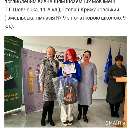
поглибленим вивченням іноземних мов імені
Т.Г.Шевченка, 11-А кл.), Степан Крижановський
(Ізмаїльська гімназія № 9 з початковою школою, 9
кл.).