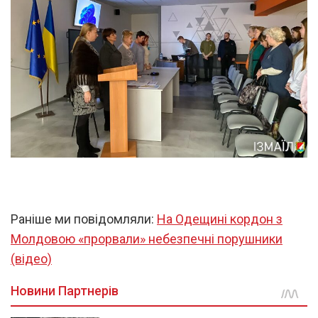
Раніше ми повідомляли:
На Одещині кордон з
Молдовою «прорвали» небезпечні порушники
(відео)