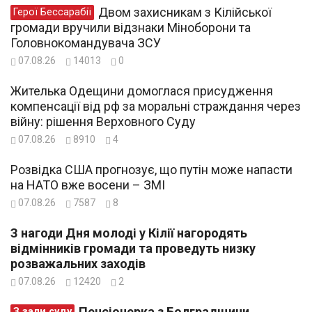
Двом захисникам з Кілійської
Герої Бессарабії
громади вручили відзнаки Міноборони та
Головнокомандувача ЗСУ
07.08.26
14013
0
Жителька Одещини домоглася присудження
компенсації від рф за моральні страждання через
війну: рішення Верховного Суду
07.08.26
8910
4
Розвідка США прогнозує, що путін може напасти
на НАТО вже восени – ЗМІ
07.08.26
7587
8
З нагоди Дня молоді у Кілії нагородять
відмінників громади та проведуть низку
розважальних заходів
07.08.26
12420
2
Пенсіонерка з Болградщини
З зали суду