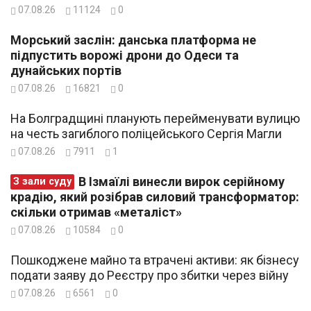
07.08.26
11124
0
Морський заслін: данська платформа не
підпустить ворожі дрони до Одеси та
дунайських портів
07.08.26
16821
0
На Болградщині планують перейменувати вулицю
на честь загиблого поліцейського Сергія Магли
07.08.26
7911
1
В Ізмаїлі винесли вирок серійному
З зали суду
крадію, який розібрав силовий трансформатор:
скільки отримав «металіст»
07.08.26
10584
0
Пошкоджене майно та втрачені активи: як бізнесу
подати заяву до Реєстру про збитки через війну
07.08.26
6561
0