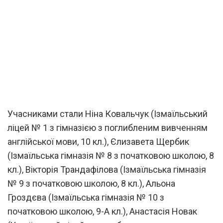
Учасниками стали Ніна Ковальчук (Ізмаїльський
ліцей № 1 з гімназією з поглибленим вивченням
англійської мови, 10 кл.), Єлизавета Щербик
(Ізмаїльська гімназія № 8 з початковою школою, 8
кл.), Вікторія Трандафілова (Ізмаїльська гімназія
№ 9 з початковою школою, 8 кл.), Альона
Гроздєва (Ізмаїльська гімназія № 10 з
початковою школою, 9-А кл.), Анастасія Новак