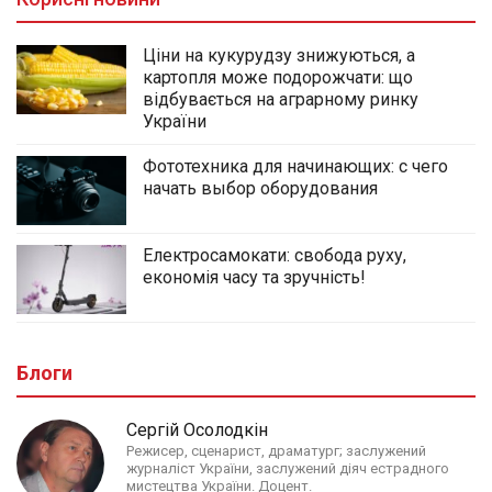
Ціни на кукурудзу знижуються, а
картопля може подорожчати: що
відбувається на аграрному ринку
України
Фототехника для начинающих: с чего
начать выбор оборудования
Електросамокати: свобода руху,
економія часу та зручність!
Блоги
Сергій Осолодкін
Режисер, сценарист, драматург; заслужений
журналіст України, заслужений діяч естрадного
мистецтва України. Доцент.