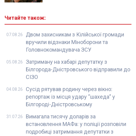
Читайте також:
Двом захисникам з Кілійської громади
07.08.26
вручили відзнаки Міноборони та
Головнокомандувача ЗСУ
Затриману на хабарі депутатку з
05.08.26
Білгорода-Дністровського відправили до
СІЗО
Сусід рятував родину через вікно:
04.08.26
репортаж із місця удару “шахеда” у
Білгороді-Дністровському
Вимагала тисячу доларів за
31.07.26
встановлення МАФа: у поліції розповіли
подробиці затримання депутатки з