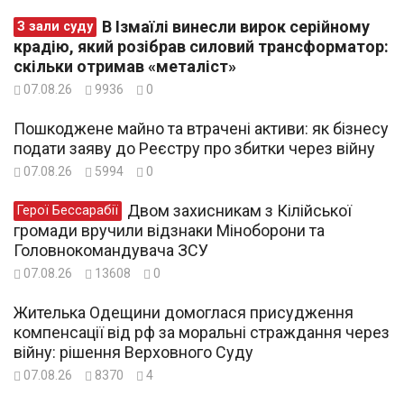
В Ізмаїлі винесли вирок серійному
З зали суду
крадію, який розібрав силовий трансформатор:
скільки отримав «металіст»
07.08.26
9936
0
Пошкоджене майно та втрачені активи: як бізнесу
подати заяву до Реєстру про збитки через війну
07.08.26
5994
0
Двом захисникам з Кілійської
Герої Бессарабії
громади вручили відзнаки Міноборони та
Головнокомандувача ЗСУ
07.08.26
13608
0
Жителька Одещини домоглася присудження
компенсації від рф за моральні страждання через
війну: рішення Верховного Суду
07.08.26
8370
4