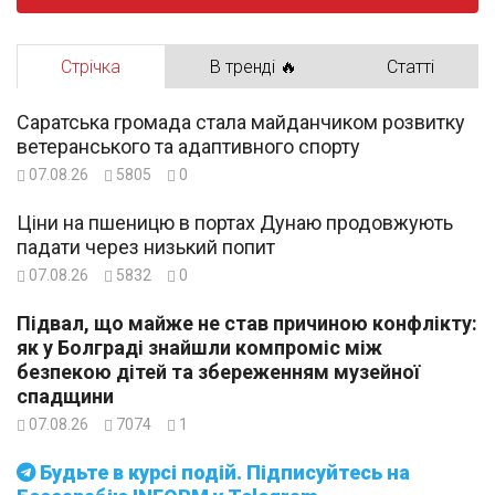
Стрічка
В тренді 🔥
Статті
Саратська громада стала майданчиком розвитку
ветеранського та адаптивного спорту
07.08.26
5805
0
Ціни на пшеницю в портах Дунаю продовжують
падати через низький попит
07.08.26
5832
0
Підвал, що майже не став причиною конфлікту:
як у Болграді знайшли компроміс між
безпекою дітей та збереженням музейної
спадщини
07.08.26
7074
1
Будьте в курсі подій. Підписуйтесь на