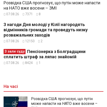
Розвідка США прогнозує, що путін може напасти
на НАТО вже восени – ЗМІ
07.08.26
7371
8
З нагоди Дня молоді у Кілії нагородять
відмінників громади та проведуть низку
розважальних заходів
07.08.26
12150
2
Пенсіонерка з Болградщини
З зали суду
сплатить штраф за ляпас знайомій
07.08.26
8424
1
На часі
Розвідка США прогнозує, що путін
може напасти на НАТО вже восени –