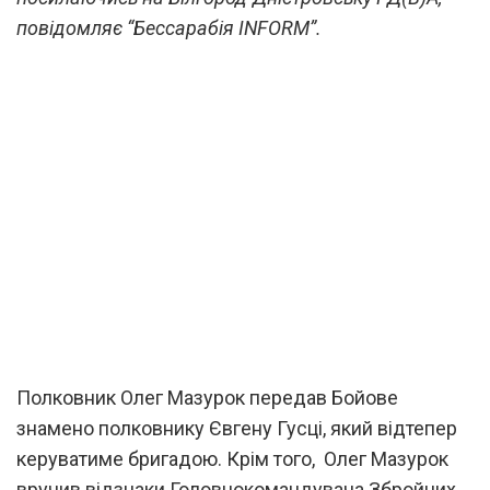
повідомляє “Бессарабія INFORM”.
Полковник Олег Мазурок передав Бойове
знамено полковнику Євгену Гусці, який відтепер
керуватиме бригадою. Крім того, Олег Мазурок
вручив відзнаки Головнокомандувача Збройних