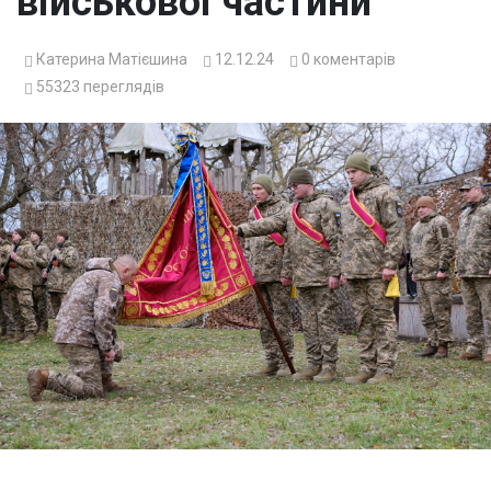
військової частини
Катерина Матієшина
12.12.24
0
коментарів
55323
переглядів