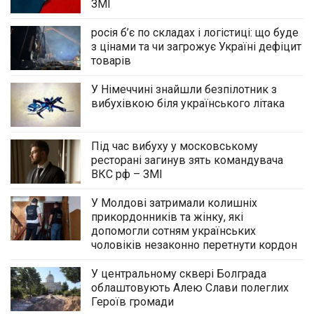
ЗМІ
росія б’є по складах і логістиці: що буде
з цінами та чи загрожує Україні дефіцит
товарів
У Німеччині знайшли безпілотник з
вибухівкою біля українського літака
Під час вибуху у московському
ресторані загинув зять командувача
ВКС рф – ЗМІ
У Молдові затримали колишніх
прикордонників та жінку, які
допомогли сотням українських
чоловіків незаконно перетнути кордон
У центральному сквері Болграда
облаштовують Алею Слави полеглих
Героїв громади