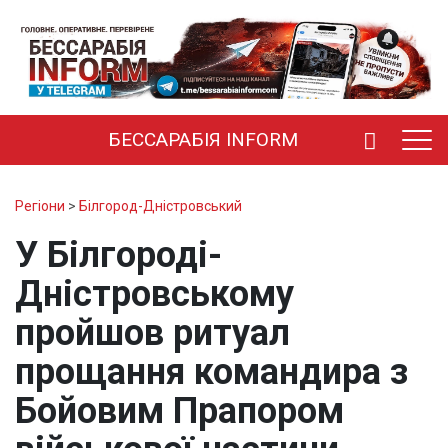
БЕССАРАБІЯ INFORM
Регіони
>
Білгород-Дністровський
У Білгороді-
Дністровському
пройшов ритуал
прощання командира з
Бойовим Прапором