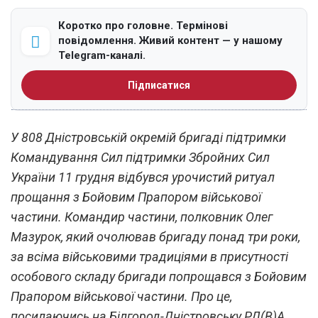
Коротко про головне. Термінові
повідомлення. Живий контент — у нашому
Telegram-каналі.
Підписатися
У 808 Дністровській окремій бригаді підтримки
Командування Сил підтримки Збройних Сил
України 11 грудня відбувся урочистий ритуал
прощання з Бойовим Прапором військової
частини. Командир частини, полковник Олег
Мазурок, який очолював бригаду понад три роки,
за всіма військовими традиціями в присутності
особового складу бригади попрощався з Бойовим
Прапором військової частини. Про це,
посилаючись на Білгород-Дністровську РД(В)А,