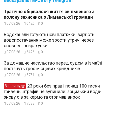
Бессарабію INFORM у Telegram
Трагічно обірвалося життя звільненого з
полону захисника з Лиманської громади
07.08.26
6426
0
Водоканали готують нові платіжки: вартість
водопостачання може зрости утричі через
оновлені розрахунки
07.08.26
6426
0
За домашнє насильство перед судом в Ізмаїлі
постануть троє місцевих кривдників
07.08.26
5751
0
23 роки без прав і понад 100 тисяч
З зали суду
гривень штрафів не зупинили: арцизький водій
знову сів за кермо та отримав вирок
07.08.26
7533
0