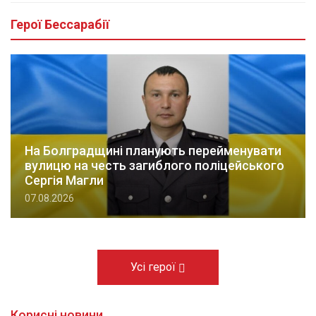
Герої Бессарабії
На Болградщині планують перейменувати
вулицю на честь загиблого поліцейського
Сергія Магли
07.08.2026
Усі герої
Корисні новини