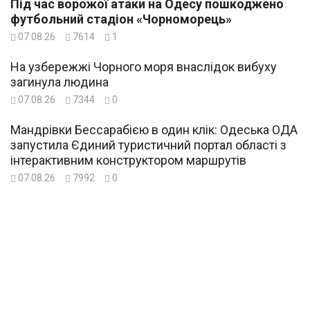
Під час ворожої атаки на Одесу пошкоджено
футбольний стадіон «Чорноморець»
07.08.26
7614
1
На узбережжі Чорного моря внаслідок вибуху
загинула людина
07.08.26
7344
0
Мандрівки Бессарабією в один клік: Одеська ОДА
запустила Єдиний туристичний портал області з
інтерактивним конструктором маршрутів
07.08.26
7992
0