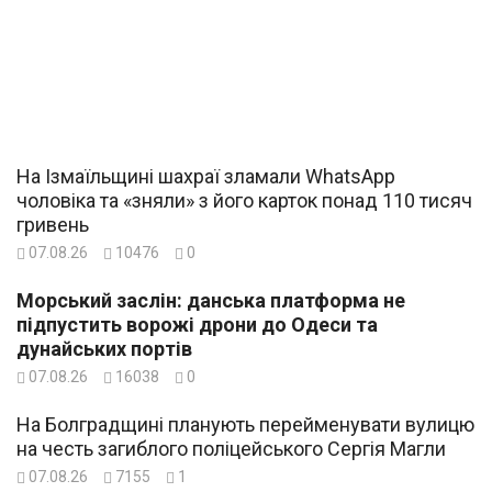
На Ізмаїльщині шахраї зламали WhatsApp
чоловіка та «зняли» з його карток понад 110 тисяч
гривень
07.08.26
10476
0
Морський заслін: данська платформа не
підпустить ворожі дрони до Одеси та
дунайських портів
07.08.26
16038
0
На Болградщині планують перейменувати вулицю
на честь загиблого поліцейського Сергія Магли
07.08.26
7155
1