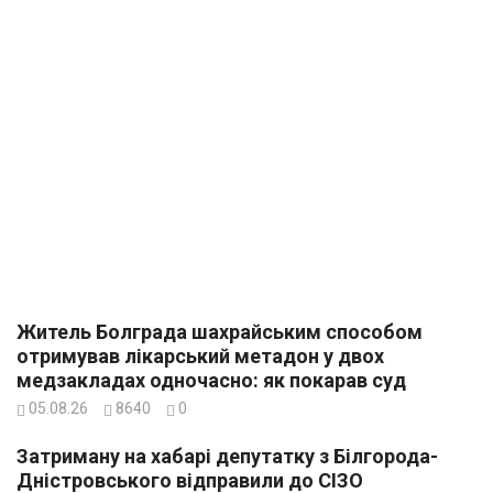
Житель Болграда шахрайським способом
отримував лікарський метадон у двох
медзакладах одночасно: як покарав суд
05.08.26
8640
0
Затриману на хабарі депутатку з Білгорода-
Дністровського відправили до СІЗО