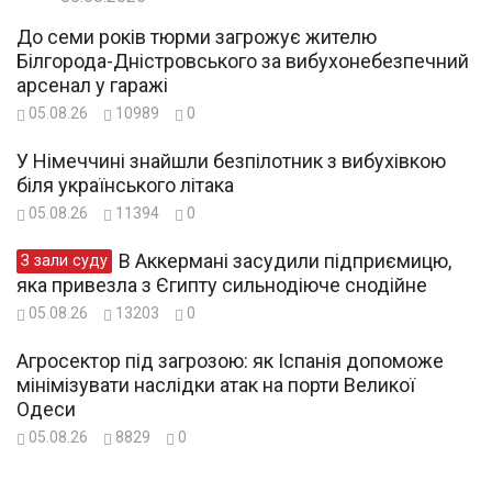
До семи років тюрми загрожує жителю
Білгорода-Дністровського за вибухонебезпечний
арсенал у гаражі
05.08.26
10989
0
У Німеччині знайшли безпілотник з вибухівкою
біля українського літака
05.08.26
11394
0
В Аккермані засудили підприємицю,
З зали суду
яка привезла з Єгипту сильнодіюче снодійне
05.08.26
13203
0
Агросектор під загрозою: як Іспанія допоможе
мінімізувати наслідки атак на порти Великої
Одеси
05.08.26
8829
0