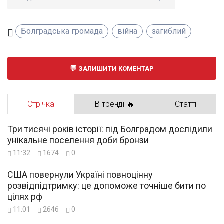
Болградська громада
війна
загиблий
ЗАЛИШИТИ КОМЕНТАР
Стрічка
В тренді 🔥
Статті
Три тисячі років історії: під Болградом дослідили
унікальне поселення доби бронзи
11:32
1674
0
США повернули Україні повноцінну
розвідпідтримку: це допоможе точніше бити по
цілях рф
11:01
2646
0