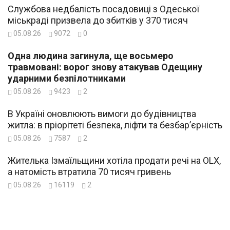
Службова недбалість посадовиці з Одеської
міськраді призвела до збитків у 370 тисяч
05.08.26
9072
0
Одна людина загинула, ще восьмеро
травмовані: ворог знову атакував Одещину
ударними безпілотниками
05.08.26
9423
2
В Україні оновлюють вимоги до будівництва
житла: в пріорітеті безпека, ліфти та безбар’єрність
05.08.26
7587
2
Жителька Ізмаїльщини хотіла продати речі на OLX,
а натомість втратила 70 тисяч гривень
05.08.26
16119
2