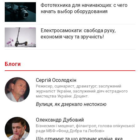
Фототехника для начинающих: с чего
начать выбор оборудования
Електросамокати: свобода руху,
економія часу та зручність!
Блоги
Сергій Осолодкін
Режисер, сценарист, драматург; заслужений
журналіст України, заслужений діяч естрадного
мистецтва України. Доцент.
Вулиця, як дзеркало неспокою
Олександр Дубовий
Бізнесмен і меценат, філантроп, голова опікунської
ради МБФ «Фонд Добра та Любові»
Що отримує та що втрачає країна, яка