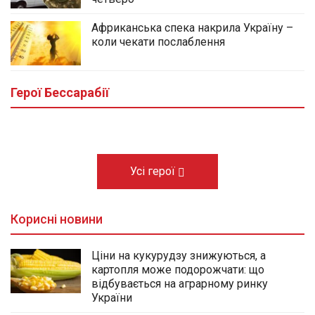
Африканська спека накрила Україну –
коли чекати послаблення
У центральному сквері Болграда
облаштовують Алею Слави полеглих
Героїв громади
Герої Бессарабії
03.08.2026
Усі герої
Корисні новини
Ціни на кукурудзу знижуються, а
картопля може подорожчати: що
відбувається на аграрному ринку
України