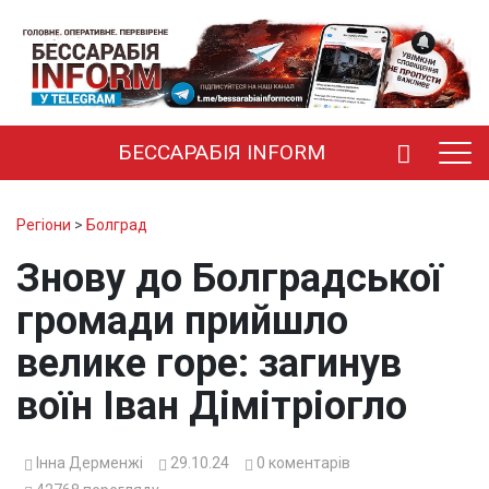
БЕССАРАБІЯ INFORM
Регіони
>
Болград
Знову до Болградської
громади прийшло
велике горе: загинув
воїн Іван Дімітріогло
Інна Дерменжі
29.10.24
0
коментарів