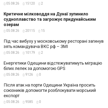
05.08.26
15120
2
Критичне мілководдя на Дунаї зупинило
судноплавство та загрожує придунайським
озерам
05.08.26
20115
15
Під час вибуху у московському ресторані загинув
зять командувача ВКС рф – ЗМІ
05.08.26
10179
2
Енергетики Одещини відстежуватимуть міграцію
білих лелек за допомогою GPS
05.08.26
9126
0
Після атак на порти Одещини Україна просить
союзників допомогти розблокувати морський
експорт
05.08.26
9585
0