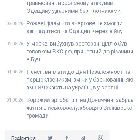
травмовані: ворог знову атакував
Одещину ударними безпілотниками
Рожеві фламінго вчергове не змогли
02.08.26
загніздитися на Одещині через війну
У москві вибухнув ресторан: ціллю був
02.08.26
головком ВКС рф, причетний до різанини
в Бучі
Пенсії, виплати до Дня Незалежності та
01.08.26
першокласникам, зміни у бронюванні: які
зміни чекають на українців у серпні
Ворожий артобстріл на Донеччині забрав
01.08.26
життя військовослужбовця з Вилківської
громади
Поділитися