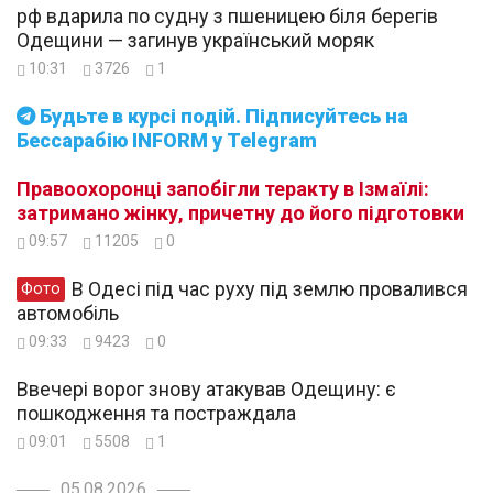
рф вдарила по судну з пшеницею біля берегів
Одещини — загинув український моряк
10:31
3726
1
Будьте в курсі подій. Підписуйтесь на
Бессарабію INFORM у Telegram
Правоохоронці запобігли теракту в Ізмаїлі:
затримано жінку, причетну до його підготовки
09:57
11205
0
В Одесі під час руху під землю провалився
Фото
автомобіль
09:33
9423
0
Ввечері ворог знову атакував Одещину: є
пошкодження та постраждала
09:01
5508
1
05.08.2026