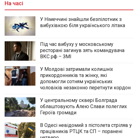
На часі
У Німеччині знайшли безпілотник з
вибухівкою біля українського літака
Під час вибуху у московському
ресторані загинув зять командувача
ВКС рф – ЗМІ
У Молдові затримали колишніх
прикордонників та жінку, які
допомогли сотням українських
чоловіків незаконно перетнути кордон
У центральному сквері Болграда
облаштовують Алею Слави полеглих
Героїв громади
В Одесі невідомий з пістолета стріляв у
працівників РТЦК та СП – поранені
четверо