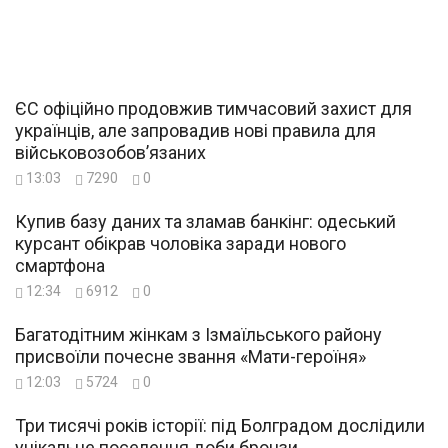
ЄС офіційно продовжив тимчасовий захист для
українців, але запровадив нові правила для
військовозобов’язаних
13:03
7290
0
Купив базу даних та зламав банкінг: одеський
курсант обікрав чоловіка заради нового
смартфона
12:34
6912
0
Багатодітним жінкам з Ізмаїльського району
присвоїли почесне звання «Мати-героїня»
12:03
5724
0
Три тисячі років історії: під Болградом дослідили
унікальне поселення доби бронзи