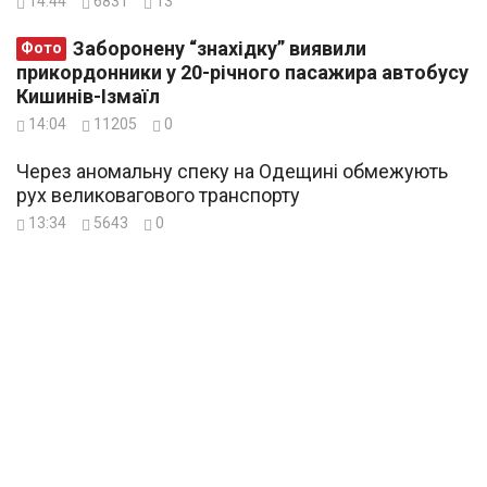
14:44
6831
13
Заборонену “знахідку” виявили
Фото
прикордонники у 20-річного пасажира автобусу
Кишинів-Ізмаїл
14:04
11205
0
Через аномальну спеку на Одещині обмежують
рух великовагового транспорту
13:34
5643
0