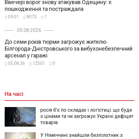
Ввечері ворог знову атакував Одещину: є
пошкодження та постраждала
09:01
8073
1
05.08.2026
До семи років тюрми загрожує жителю
Білгорода-Дністровського за вибухонебезпечний
арсенал у гаражі
05.08.26
12501
0
На часі
росія б’є по складах і логістиці: що буде
з цінами та чи загрожує Україні дефіцит
товарів
У Німеччині знайшли безпілотник з