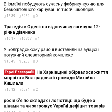
В Ізмаїлі побудують сучасну фабрику-кухню для
безкоштовного харчування тисяч школярів
16:39
5454
0
Трагедія в Одесі: на відпочинку загинула 12-
річна дівчинка
16:17
16767
1
У Болградському районі виставили на аукціон
потужний елеваторний комплекс
15:45
5238
0
На Харківщині обірвалося життя
Герої Бессарабії
морпіха з Болградської громади Михайла
Кишлали
15:12
6534
2
росія б’є по складах і логістиці: що буде з
цінами та чи загрожує Україні дефіцит товарів