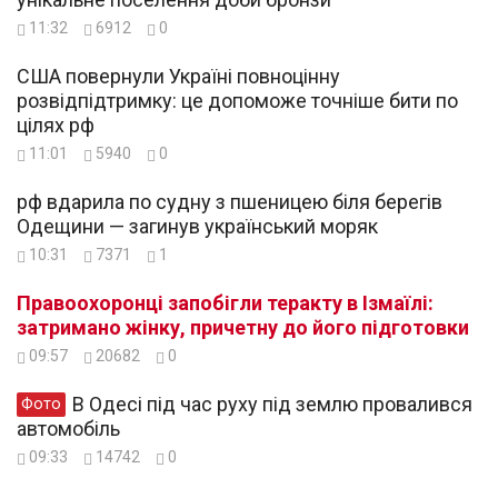
11:32
6912
0
США повернули Україні повноцінну
розвідпідтримку: це допоможе точніше бити по
цілях рф
11:01
5940
0
рф вдарила по судну з пшеницею біля берегів
Одещини — загинув український моряк
10:31
7371
1
Правоохоронці запобігли теракту в Ізмаїлі:
затримано жінку, причетну до його підготовки
09:57
20682
0
В Одесі під час руху під землю провалився
Фото
автомобіль
09:33
14742
0