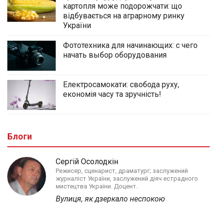
картопля може подорожчати: що
відбувається на аграрному ринку
України
Фототехника для начинающих: с чего
начать выбор оборудования
Електросамокати: свобода руху,
економія часу та зручність!
Блоги
Сергій Осолодкін
Режисер, сценарист, драматург; заслужений
журналіст України, заслужений діяч естрадного
мистецтва України. Доцент.
Вулиця, як дзеркало неспокою