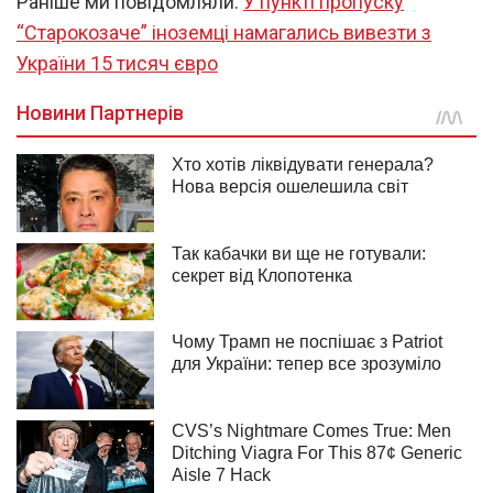
Раніше ми повідомляли:
У пункті пропуску
“Старокозаче” іноземці намагались вивезти з
України 15 тисяч євро