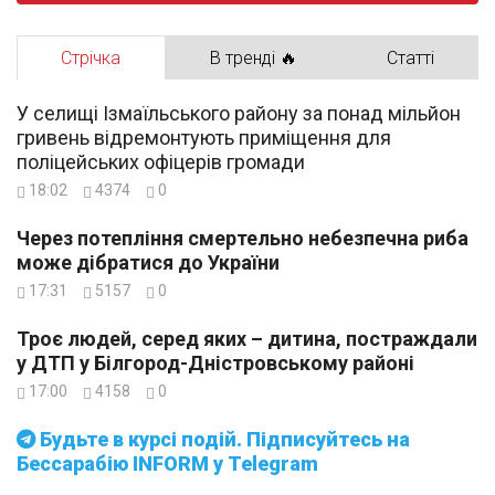
Стрічка
В тренді 🔥
Статті
У селищі Ізмаїльського району за понад мільйон
гривень відремонтують приміщення для
поліцейських офіцерів громади
18:02
4374
0
Через потепління смертельно небезпечна риба
може дібратися до України
17:31
5157
0
Троє людей, серед яких – дитина, постраждали
у ДТП у Білгород-Дністровському районі
17:00
4158
0
Будьте в курсі подій. Підписуйтесь на
Бессарабію INFORM у Telegram