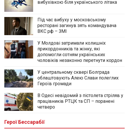
вибухівкою біля українського літака
Під час вибуху у московському
ресторані загинув зять командувача
ВКС рф – ЗМІ
У Молдові затримали колишніх
прикордонників та жінку, які
допомогли сотням українських
чоловіків незаконно перетнути кордон
У центральному сквері Болграда
облаштовують Алею Слави полеглих
Героїв громади
В Одесі невідомий з пістолета стріляв у
працівників РТЦК та СП – поранені
четверо
Герої Бессарабії