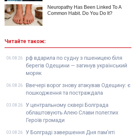
Читайте також:
рф вдарила по судну з пшеницею біля
06.08.26
берегів Одещини — загинув український
моряк
Ввечері ворог знову атакував Одещину: є
06.08.26
пошкодження та постраждала
У центральному сквері Болграда
03.08.26
облаштовують Алею Слави полеглих
Героїв громади
У Болграді завершення Дня пам’яті
03.08.26