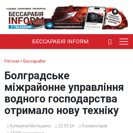
БЕССАРАБІЯ INFORM
Регіони
>
Бессарабія
Болградське
міжрайонне управління
водного господарства
отримало нову техніку
Катерина Матієшина
22.03.24
0
коментарів