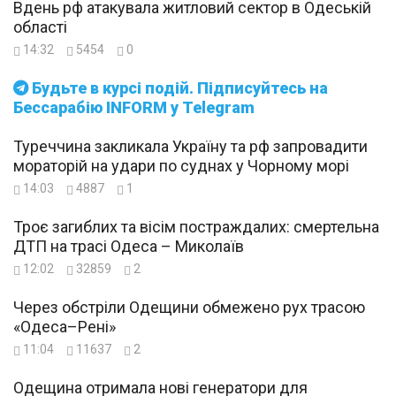
Вдень рф атакувала житловий сектор в Одеській
області
14:32
5454
0
Будьте в курсі подій. Підписуйтесь на
Бессарабію INFORM у Telegram
Туреччина закликала Україну та рф запровадити
мораторій на удари по суднах у Чорному морі
14:03
4887
1
Троє загиблих та вісім постраждалих: смертельна
ДТП на трасі Одеса – Миколаїв
12:02
32859
2
Через обстріли Одещини обмежено рух трасою
«Одеса–Рені»
11:04
11637
2
Одещина отримала нові генератори для