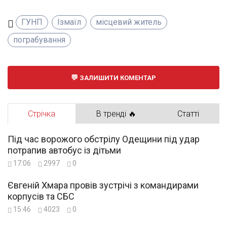
ГУНП
Ізмаїл
місцевий житель
пограбування
ЗАЛИШИТИ КОМЕНТАР
Стрічка
В тренді 🔥
Статті
Під час ворожого обстрілу Одещини під удар
потрапив автобус із дітьми
17:06
2997
0
Євгеній Хмара провів зустрічі з командирами
корпусів та СБС
15:46
4023
0