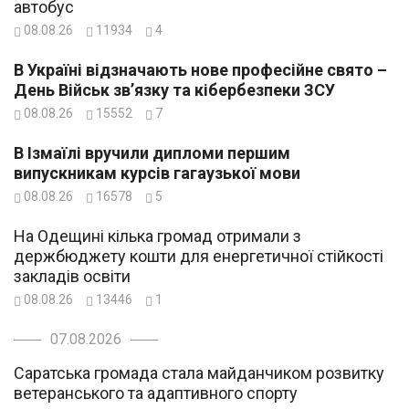
автобус
08.08.26
11934
4
В Україні відзначають нове професійне свято –
День Військ зв’язку та кібербезпеки ЗСУ
08.08.26
15552
7
В Ізмаїлі вручили дипломи першим
випускникам курсів гагаузької мови
08.08.26
16578
5
На Одещині кілька громад отримали з
держбюджету кошти для енергетичної стійкості
закладів освіти
08.08.26
13446
1
07.08.2026
Саратська громада стала майданчиком розвитку
ветеранського та адаптивного спорту