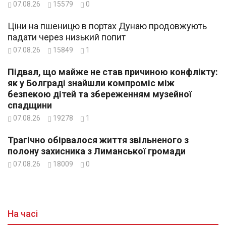
07.08.26
15579
0
Ціни на пшеницю в портах Дунаю продовжують
падати через низький попит
07.08.26
15849
1
Підвал, що майже не став причиною конфлікту:
як у Болграді знайшли компроміс між
безпекою дітей та збереженням музейної
спадщини
07.08.26
19278
1
Трагічно обірвалося життя звільненого з
полону захисника з Лиманської громади
07.08.26
18009
0
На часі