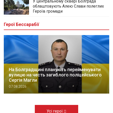
У центральному сквері Болграда
облаштовують Алею Слави полеглих
Героїв громади
Герої Бессарабії
На Болградщині планують перейменувати
вулицю на честь загиблого поліцейського
Сергія Магли
07.08.2026
Усі герої