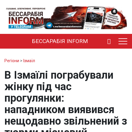
БЕССАРАБІЯ INFORM
Регіони
>
Ізмаїл
В Ізмаїлі пограбували
жінку під час
прогулянки:
нападником виявився
нещодавно звільнений з