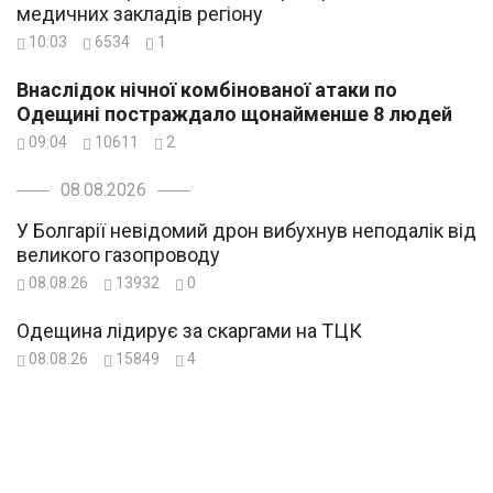
медичних закладів регіону
10:03
6534
1
Внаслідок нічної комбінованої атаки по
Одещині постраждало щонайменше 8 людей
09:04
10611
2
08.08.2026
У Болгарії невідомий дрон вибухнув неподалік від
великого газопроводу
08.08.26
13932
0
Одещина лідирує за скаргами на ТЦК
08.08.26
15849
4