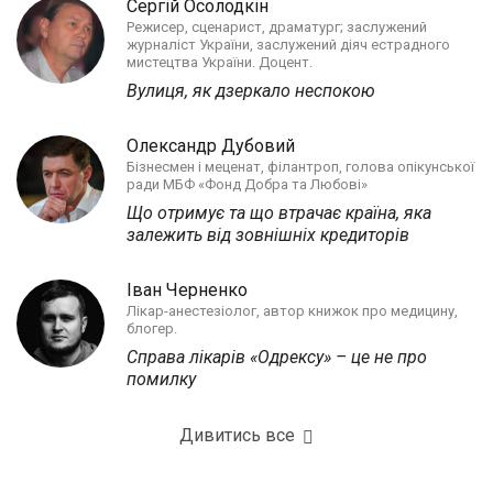
Сергій Осолодкін
Режисер, сценарист, драматург; заслужений
журналіст України, заслужений діяч естрадного
мистецтва України. Доцент.
Вулиця, як дзеркало неспокою
Олександр Дубовий
Бізнесмен і меценат, філантроп, голова опікунської
ради МБФ «Фонд Добра та Любові»
Що отримує та що втрачає країна, яка
залежить від зовнішніх кредиторів
Іван Черненко
Лікар-анестезіолог, автор книжок про медицину,
блогер.
Справа лікарів «Одрексу» – це не про
помилку
Дивитись все