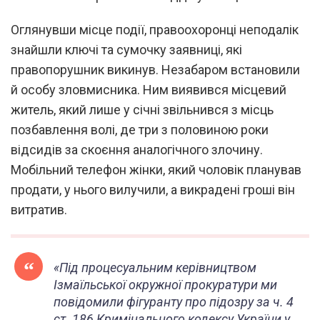
Оглянувши місце події, правоохоронці неподалік
знайшли ключі та сумочку заявниці, які
правопорушник викинув. Незабаром встановили
й особу зловмисника. Ним виявився місцевий
житель, який лише у січні звільнився з місць
позбавлення волі, де три з половиною роки
відсидів за скоєння аналогічного злочину.
Мобільний телефон жінки, який чоловік планував
продати, у нього вилучили, а викрадені гроші він
витратив.
«Під процесуальним керівництвом
Ізмаїльської окружної прокуратури ми
повідомили фігуранту про підозру за ч. 4
ст. 186 Кримінального кодексу України у