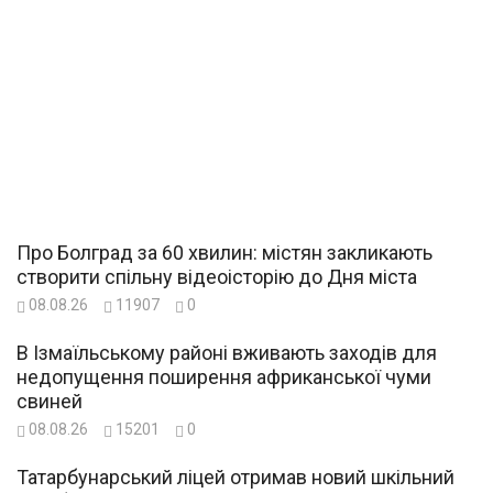
Про Болград за 60 хвилин: містян закликають
створити спільну відеоісторію до Дня міста
08.08.26
11907
0
В Ізмаїльському районі вживають заходів для
недопущення поширення африканської чуми
свиней
08.08.26
15201
0
Татарбунарський ліцей отримав новий шкільний