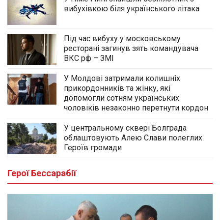
вибухівкою біля українського літака
Під час вибуху у московському
ресторані загинув зять командувача
ВКС рф – ЗМІ
У Молдові затримали колишніх
прикордонників та жінку, які
допомогли сотням українських
чоловіків незаконно перетнути кордон
У центральному сквері Болграда
облаштовують Алею Слави полеглих
Героїв громади
Герої Бессарабії