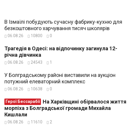
В Ізмаїлі побудують сучасну фабрику-кухню для
безкоштовного харчування тисяч школярів
06.08.26
10800
0
Трагедія в Одесі: на відпочинку загинула 12-
річна дівчинка
06.08.26
24543
1
У Болградському районі виставили на аукціон
потужний елеваторний комплекс
06.08.26
10638
0
На Харківщині обірвалося життя
Герої Бессарабії
морпіха з Болградської громади Михайла
Кишлали
06.08.26
11610
2