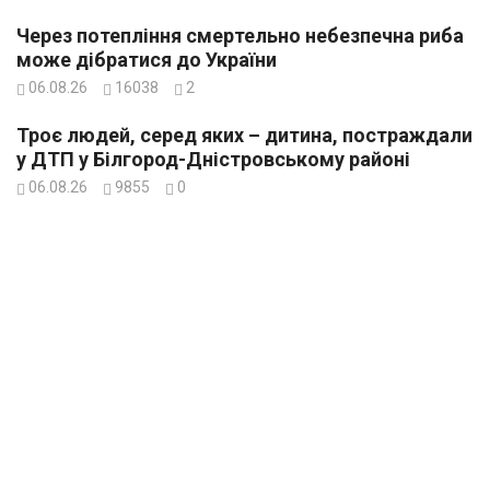
Через потепління смертельно небезпечна риба
може дібратися до України
06.08.26
16038
2
Троє людей, серед яких – дитина, постраждали
у ДТП у Білгород-Дністровському районі
06.08.26
9855
0