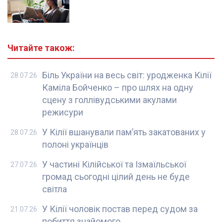
Читайте також:
Біль України на весь світ: уродженка Кілії
28.07.26
Каміла Бойченко – про шлях на одну
сцену з голлівудськими акулами
режисури
У Кілії вшанували пам’ять закатованих у
28.07.26
полоні українців
У частині Кілійської та Ізмаїльської
27.07.26
громад сьогодні цілий день не буде
світла
У Кілії чоловік постав перед судом за
21.07.26
побиття знайомого