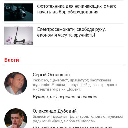
Фототехника для начинающих: с чего
начать выбор оборудования
Електросамокати: свобода руху,
економія часу та зручність!
Блоги
Сергій Осолодкін
Режисер, сценарист, драматург; заслужений
журналіст України, заслужений діяч естрадного
мистецтва України. Доцент.
Вулиця, як дзеркало неспокою
Олександр Дубовий
Бізнесмен і меценат, філантроп, голова опікунської
ради МБФ «Фонд Добра та Любові»