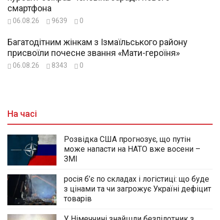
смартфона
06.08.26
9639
0
Багатодітним жінкам з Ізмаїльського району
присвоїли почесне звання «Мати-героїня»
06.08.26
8343
0
На часі
Розвідка США прогнозує, що путін
може напасти на НАТО вже восени –
ЗМІ
росія б’є по складах і логістиці: що буде
з цінами та чи загрожує Україні дефіцит
товарів
У Німеччині знайшли безпілотник з