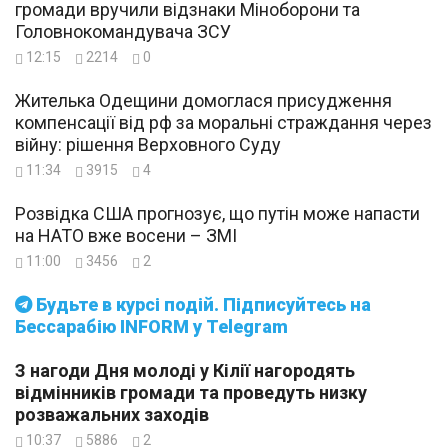
громади вручили відзнаки Міноборони та
Головнокомандувача ЗСУ
12:15
2214
0
Жителька Одещини домоглася присудження
компенсації від рф за моральні страждання через
війну: рішення Верховного Суду
11:34
3915
4
Розвідка США прогнозує, що путін може напасти
на НАТО вже восени – ЗМІ
11:00
3456
2
Будьте в курсі подій. Підписуйтесь на
Бессарабію INFORM у Telegram
З нагоди Дня молоді у Кілії нагородять
відмінників громади та проведуть низку
розважальних заходів
10:37
5886
2