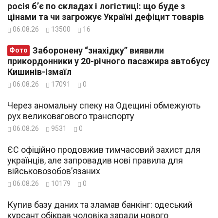
росія б’є по складах і логістиці: що буде з
цінами та чи загрожує Україні дефіцит товарів
06.08.26
13500
16
Заборонену “знахідку” виявили
Фото
прикордонники у 20-річного пасажира автобусу
Кишинів-Ізмаїл
06.08.26
17091
0
Через аномальну спеку на Одещині обмежують
рух великовагового транспорту
06.08.26
9531
0
ЄС офіційно продовжив тимчасовий захист для
українців, але запровадив нові правила для
військовозобов’язаних
06.08.26
10179
0
Купив базу даних та зламав банкінг: одеський
курсант обікрав чоловіка заради нового