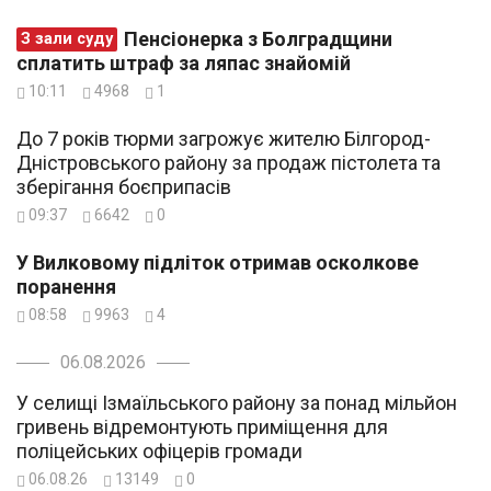
Пенсіонерка з Болградщини
З зали суду
сплатить штраф за ляпас знайомій
10:11
4968
1
До 7 років тюрми загрожує жителю Білгород-
Дністровського району за продаж пістолета та
зберігання боєприпасів
09:37
6642
0
У Вилковому підліток отримав осколкове
поранення
08:58
9963
4
06.08.2026
У селищі Ізмаїльського району за понад мільйон
гривень відремонтують приміщення для
поліцейських офіцерів громади
06.08.26
13149
0