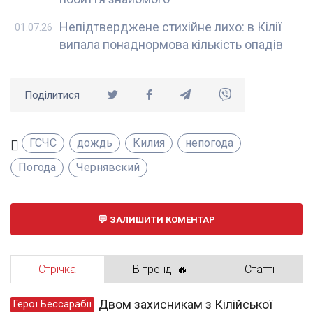
Непідтверджене стихійне лихо: в Кілії
01.07.26
випала понаднормова кількість опадів
Поділитися
ГСЧС
дождь
Килия
непогода
Погода
Чернявский
ЗАЛИШИТИ КОМЕНТАР
Стрічка
В тренді 🔥
Статті
Двом захисникам з Кілійської
Герої Бессарабії