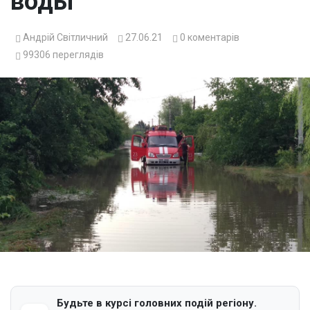
воды
Андрій Світличний
27.06.21
0
коментарів
99306
переглядів
Будьте в курсі головних подій регіону.