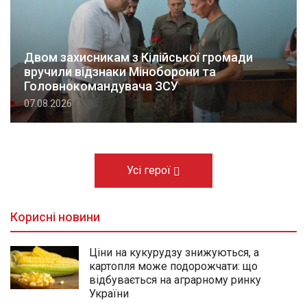
Двом захисникам з Кілійської громади
вручили відзнаки Міноборони та
Головнокомандувача ЗСУ
07.08.2026
Усі герої
Корисні новини
Ціни на кукурудзу знижуються, а
картопля може подорожчати: що
відбувається на аграрному ринку
України