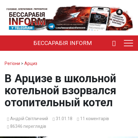
БЕССАРАБІЯ INFORM
Регіони
>
Арциз
В Арцизе в школьной
котельной взорвался
отопительный котел
Андрій Світличний
31.01.18
11
коментарів
86346
переглядів