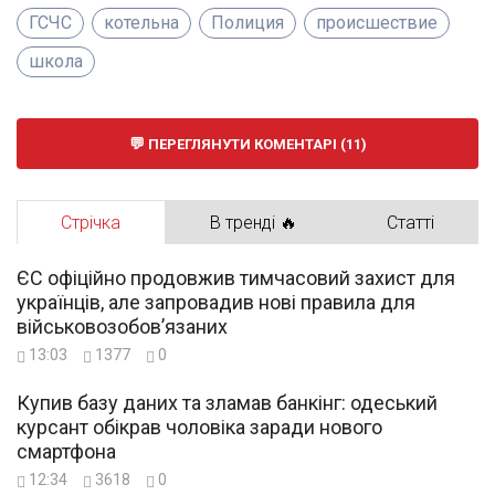
ГСЧС
котельна
Полиция
происшествие
школа
ПЕРЕГЛЯНУТИ КОМЕНТАРІ (11)
Стрічка
В тренді 🔥
Статті
ЄС офіційно продовжив тимчасовий захист для
українців, але запровадив нові правила для
військовозобов’язаних
13:03
1377
0
Купив базу даних та зламав банкінг: одеський
курсант обікрав чоловіка заради нового
смартфона
12:34
3618
0