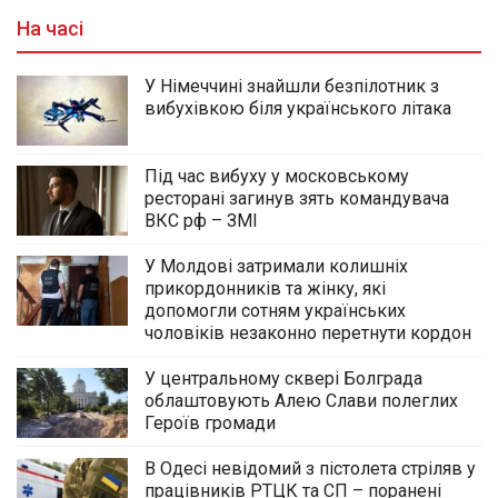
На часі
У Німеччині знайшли безпілотник з
вибухівкою біля українського літака
Під час вибуху у московському
ресторані загинув зять командувача
ВКС рф – ЗМІ
У Молдові затримали колишніх
прикордонників та жінку, які
допомогли сотням українських
чоловіків незаконно перетнути кордон
У центральному сквері Болграда
облаштовують Алею Слави полеглих
Героїв громади
В Одесі невідомий з пістолета стріляв у
працівників РТЦК та СП – поранені