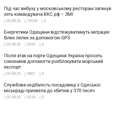
Під час вибуху у московському ресторані загинув
зять командувача ВКС рф – ЗМІ
05.08.26
10530
2
Енергетики Одещини відстежуватимуть міграцію
білих лелек за допомогою GPS
05.08.26
9342
0
Після атак на порти Одещини Україна просить
союзників допомогти розблокувати морський
експорт
05.08.26
9801
0
Службова недбалість посадовиці з Одеської
міськраді призвела до збитків у 370 тисяч
05.08.26
9234
0