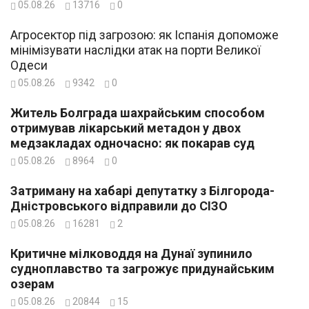
05.08.26
13716
0
Агросектор під загрозою: як Іспанія допоможе
мінімізувати наслідки атак на порти Великої
Одеси
05.08.26
9342
0
Житель Болграда шахрайським способом
отримував лікарський метадон у двох
медзакладах одночасно: як покарав суд
05.08.26
8964
0
Затриману на хабарі депутатку з Білгорода-
Дністровського відправили до СІЗО
05.08.26
16281
2
Критичне мілководдя на Дунаї зупинило
судноплавство та загрожує придунайським
озерам
05.08.26
20844
15