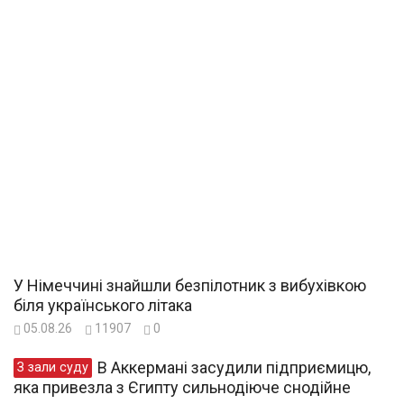
У Німеччині знайшли безпілотник з вибухівкою
біля українського літака
05.08.26
11907
0
В Аккермані засудили підприємицю,
З зали суду
яка привезла з Єгипту сильнодіюче снодійне