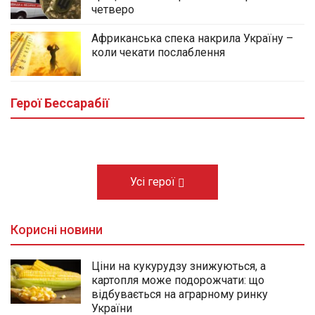
четверо
Африканська спека накрила Україну –
коли чекати послаблення
У центральному сквері Болграда
облаштовують Алею Слави полеглих
Героїв громади
Герої Бессарабії
03.08.2026
Усі герої
Корисні новини
Ціни на кукурудзу знижуються, а
картопля може подорожчати: що
відбувається на аграрному ринку
України