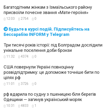
Багатодітним жінкам з Ізмаїльського району
присвоїли почесне звання «Мати-героїня»
12:03
2754
0
Будьте в курсі подій. Підписуйтесь на
Бессарабію INFORM у Telegram
Три тисячі років історії: під Болградом дослідили
унікальне поселення доби бронзи
11:32
4374
0
США повернули Україні повноцінну
розвідпідтримку: це допоможе точніше бити по
цілях рф
11:01
3726
0
рф вдарила по судну з пшеницею біля берегів
Одещини — загинув український моряк
10:31
4833
1