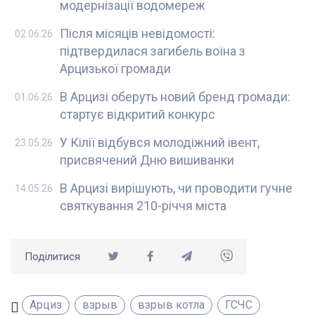
модернізації водомереж
Після місяців невідомості:
02.06.26
підтвердилася загибель воїна з
Арцизької громади
В Арцизі оберуть новий бренд громади:
01.06.26
стартує відкритий конкурс
У Кілії відбувся молодіжний івент,
23.05.26
присвячений Дню вишиванки
В Арцизі вирішують, чи проводити гучне
14.05.26
святкування 210-річчя міста
Поділитися
Арциз
взрыв
взрыв котла
ГСЧС