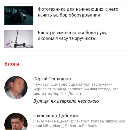
Фототехника для начинающих: с чего
начать выбор оборудования
Електросамокати: свобода руху,
економія часу та зручність!
Блоги
Сергій Осолодкін
Режисер, сценарист, драматург; заслужений
журналіст України, заслужений діяч естрадного
мистецтва України. Доцент.
Вулиця, як дзеркало неспокою
Олександр Дубовий
Бізнесмен і меценат, філантроп, голова опікунської
ради МБФ «Фонд Добра та Любові»