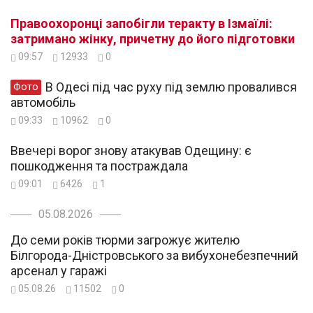
Правоохоронці запобігли теракту в Ізмаїлі:
затримано жінку, причетну до його підготовки
09:57
12933
0
В Одесі під час руху під землю провалився
Фото
автомобіль
09:33
10962
0
Ввечері ворог знову атакував Одещину: є
пошкодження та постраждала
09:01
6426
1
05.08.2026
До семи років тюрми загрожує жителю
Білгорода-Дністровського за вибухонебезпечний
арсенал у гаражі
05.08.26
11502
0