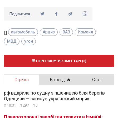
Поділитися
автомобиль
Арциз
ВАЗ
Измаил
МВД
угон
ПЕРЕГЛЯНУТИ КОМЕНТАРІ (3)
Стрічка
В тренді 🔥
Статті
рф вдарила по судну з пшеницею біля берегів
Одещини — загинув український моряк
10:31
297
0
Правоохоронці запобігли теракту в Ізмаїлі: