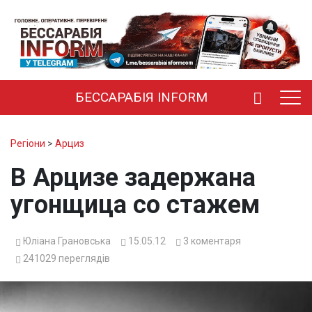
БЕССАРАБІЯ INFORM
Регіони
>
Арциз
В Арцизе задержана
угонщица со стажем
Юліана Грановська
15.05.12
3
коментаря
241029
переглядів