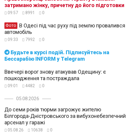
затримано жінку, причетну до його підготовки
09:57
8991
0
В Одесі під час руху під землю провалився
Фото
автомобіль
09:33
7992
0
Будьте в курсі подій. Підписуйтесь на
Бессарабію INFORM у Telegram
Ввечері ворог знову атакував Одещину: є
пошкодження та постраждала
09:01
4482
0
05.08.2026
До семи років тюрми загрожує жителю
Білгорода-Дністровського за вибухонебезпечний
арсенал у гаражі
05.08.26
10638
0