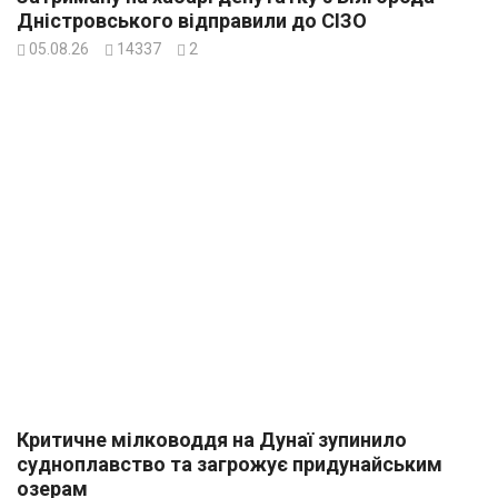
Дністровського відправили до СІЗО
05.08.26
14337
2
Критичне мілководдя на Дунаї зупинило
судноплавство та загрожує придунайським
озерам