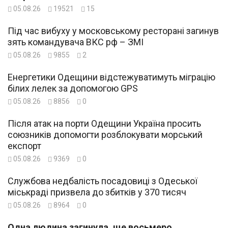
05.08.26
19521
15
Під час вибуху у московському ресторані загинув
зять командувача ВКС рф – ЗМІ
05.08.26
9855
2
Енергетики Одещини відстежуватимуть міграцію
білих лелек за допомогою GPS
05.08.26
8856
0
Після атак на порти Одещини Україна просить
союзників допомогти розблокувати морський
експорт
05.08.26
9369
0
Службова недбалість посадовиці з Одеської
міськраді призвела до збитків у 370 тисяч
05.08.26
8964
0
Одна людина загинула, ще восьмеро