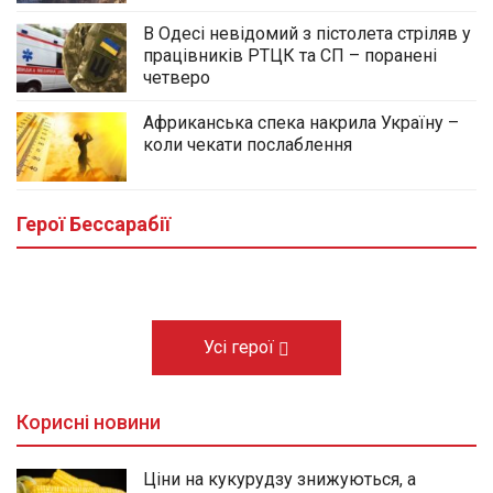
В Одесі невідомий з пістолета стріляв у
працівників РТЦК та СП – поранені
четверо
Африканська спека накрила Україну –
коли чекати послаблення
У центральному сквері Болграда
облаштовують Алею Слави полеглих
Героїв громади
Герої Бессарабії
03.08.2026
Усі герої
Корисні новини
Ціни на кукурудзу знижуються, а