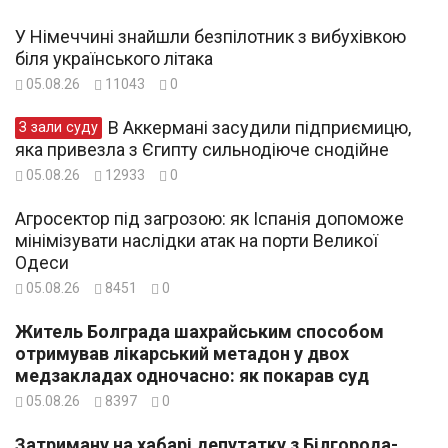
У Німеччині знайшли безпілотник з вибухівкою
біля українського літака
05.08.26
11043
0
В Аккермані засудили підприємицю,
З зали суду
яка привезла з Єгипту сильнодіюче снодійне
05.08.26
12933
0
Агросектор під загрозою: як Іспанія допоможе
мінімізувати наслідки атак на порти Великої
Одеси
05.08.26
8451
0
Житель Болграда шахрайським способом
отримував лікарський метадон у двох
медзакладах одночасно: як покарав суд
05.08.26
8397
0
Затриману на хабарі депутатку з Білгорода-