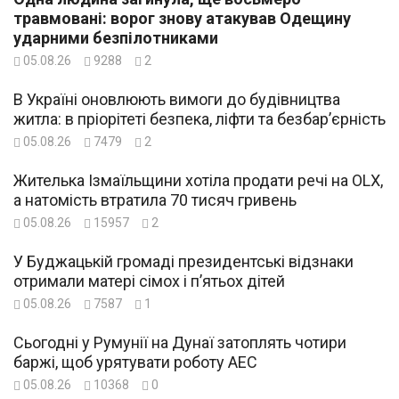
травмовані: ворог знову атакував Одещину
ударними безпілотниками
05.08.26
9288
2
В Україні оновлюють вимоги до будівництва
житла: в пріорітеті безпека, ліфти та безбар’єрність
05.08.26
7479
2
Жителька Ізмаїльщини хотіла продати речі на OLX,
а натомість втратила 70 тисяч гривень
05.08.26
15957
2
У Буджацькій громаді президентські відзнаки
отримали матері сімох і п’ятьох дітей
05.08.26
7587
1
Сьогодні у Румунії на Дунаї затоплять чотири
баржі, щоб урятувати роботу АЕС
05.08.26
10368
0