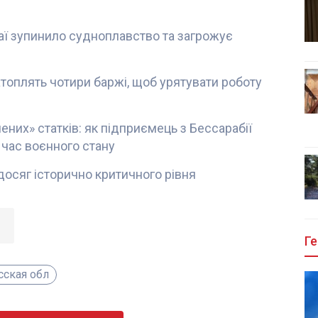
ї зупинило судноплавство та загрожує
затоплять чотири баржі, щоб урятувати роботу
ених» статків: як підприємець з Бессарабії
д час воєнного стану
досяг історично критичного рівня
Ге
сская обл