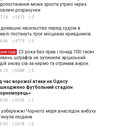
допостачання може зрости утричі через
овлені розрахунки
7:14
5373
0
 домашнє насильство перед судом в
маїлі постануть троє місцевих кривдників
6:46
4779
0
23 роки без прав і понад 100 тисяч
зали суду
ивень штрафів не зупинили: арцизький
дій знову сів за кермо та отримав вирок
6:13
6588
0
д час ворожої атаки на Одесу
шкоджено футбольний стадіон
Чорноморець»
6:00
6534
1
 узбережжі Чорного моря внаслідок вибуху
гинула людина
5:43
6318
0