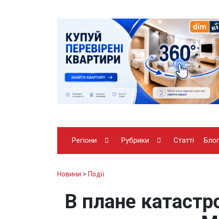
Регіони
Рубрики
Статті
Бло
Новини
>
Події
В плане катастр