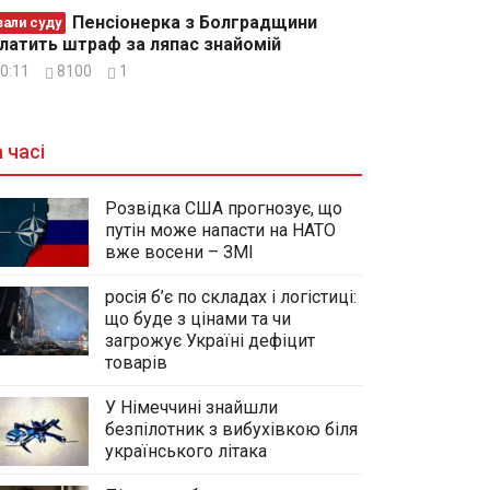
Пенсіонерка з Болградщини
зали суду
латить штраф за ляпас знайомій
0:11
8100
1
 часі
Розвідка США прогнозує, що
путін може напасти на НАТО
вже восени – ЗМІ
росія б’є по складах і логістиці:
що буде з цінами та чи
загрожує Україні дефіцит
товарів
У Німеччині знайшли
безпілотник з вибухівкою біля
українського літака