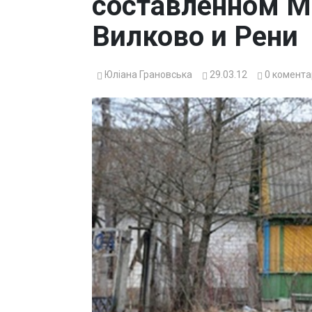
составленном М
Вилково и Рени
Юліана Грановська
29.03.12
0
комента