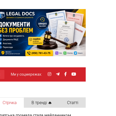
Ми у соцмережах:
Стрічка
В тренді 🔥
Статті
ратська громада стала майданчиком