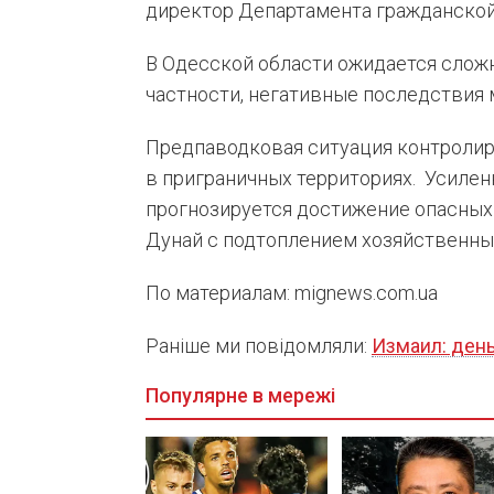
директор Департамента гражданской
В Одесской области ожидается сложн
частности, негативные последствия 
Предпаводковая ситуация контролиру
в приграничных территориях. Усилен
прогнозируется достижение опасных
Дунай с подтоплением хозяйственны
По материалам: mignews.com.ua
Раніше ми повідомляли:
Измаил: ден