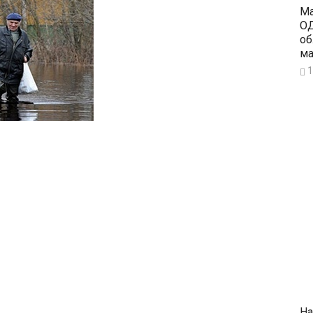
Ма
ОД
об
ма
1
На