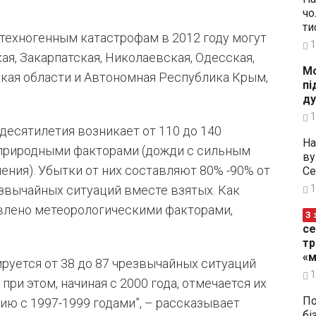
чо
ти
техногенным катастрофам в 2012 году могут
1
я, Закарпатская, Николаевская, Одесская,
Мо
кая области и Автономная Республика Крым,
пі
ду
1
десятилетия возникает от 110 до 140
На
 природными факторами (дожди с сильным
ву
нения). Убытки от них составляют 80% -90% от
Се
1
звычайных ситуаций вместе взятых. Как
овлено метеорологическими факторами,
З 
се
тр
«м
ируется от 38 до 87 чрезвычайных ситуаций
1
при этом, начиная с 2000 года, отмечается их
По
ю с 1997-1999 годами”, – рассказывает
бі