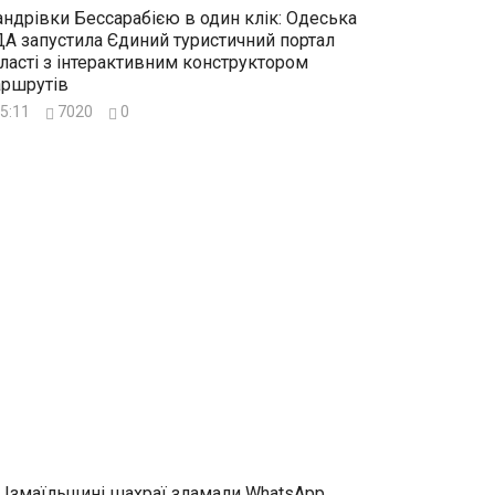
ндрівки Бессарабією в один клік: Одеська
А запустила Єдиний туристичний портал
ласті з інтерактивним конструктором
ршрутів
5:11
7020
0
 Ізмаїльщині шахраї зламали WhatsApp