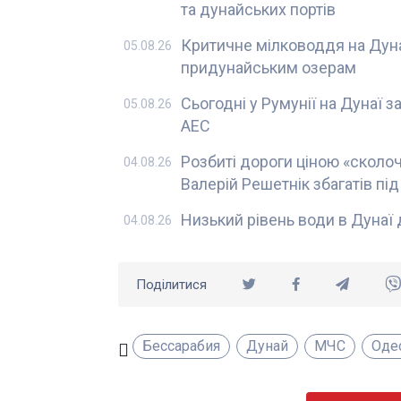
та дунайських портів
Критичне мілководдя на Дуна
05.08.26
придунайським озерам
Сьогодні у Румунії на Дунаї 
05.08.26
АЕС
Розбиті дороги ціною «сколоч
04.08.26
Валерій Решетнік збагатів пі
Низький рівень води в Дунаї 
04.08.26
Поділитися
Бессарабия
Дунай
МЧС
Оде