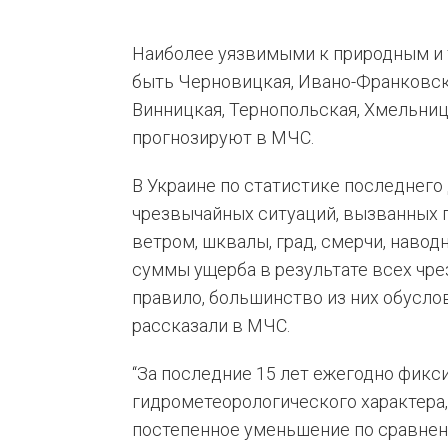
Наиболее уязвимыми к природным и 
быть Черновицкая, Ивано-Франковска
Винницкая, Тернопольская, Хмельниц
прогнозируют в МЧС.
В Украине по статистике последнего 
чрезвычайных ситуаций, вызванных
ветром, шквалы, град, смерчи, навод
суммы ущерба в результате всех чре
правило, большинство из них обусл
рассказали в МЧС.
“За последние 15 лет ежегодно фикс
гидрометеорологического характера, 
постепенное уменьшение по сравнени