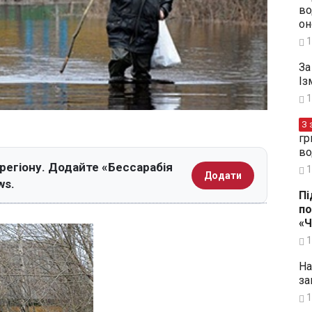
во
он
1
За
Із
1
З 
гр
во
 регіону. Додайте «Бессарабія
1
Додати
ws.
Пі
по
«
1
На
за
1