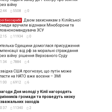
рез війну
2:44
5508
0
Двом захисникам з Кілійської
рої Бессарабії
омади вручили відзнаки Міноборони та
ловнокомандувача ЗСУ
2:15
11934
0
телька Одещини домоглася присудження
мпенсації від рф за моральні страждання
рез війну: рішення Верховного Суду
1:34
7884
4
звідка США прогнозує, що путін може
пасти на НАТО вже восени – ЗМІ
1:00
6912
6
нагоди Дня молоді у Кілії нагородять
дмінників громади та проведуть низку
зважальних заходів
0:37
11340
2