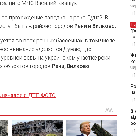
 защите МЧС Василий Квашук.
че
1
ое прохождение паводка на реке Дунай. В
Ге
могут быть в районе городов
Рени и Вилково.
гр
Го
ется во всех речных бассейнах, в том числе
1
ное внимание уделяется Дунаю, где
Жи
 уровней воды на украинском участке реки
ко
х объектов городов
Рени, Вилково.
че
1
Ро
на
ь начался с ДТП ФОТО
1
З 
ві
ро
1