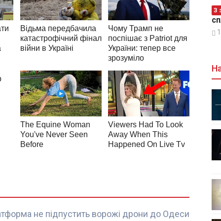
З 
сп
1
На
атформа не підпустить ворожі дрони до Одеси