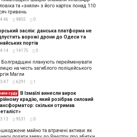
ловіка та «зняли» з його карток понад 110
сяч гривень
4:46
9855
0
рський заслін: данська платформа не
дпустить ворожі дрони до Одеси та
найських портів
4:14
14175
0
 Болградщині планують перейменувати
лицю на честь загиблого поліцейського
ргія Магли
3:47
6291
1
В Ізмаїлі винесли вирок
зали суду
рійному крадію, який розібрав силовий
ансформатор: скільки отримав
еталіст»
3:13
9531
0
шкоджене майно та втрачені активи: як
знесу подати заяву до Реєстру про збитки