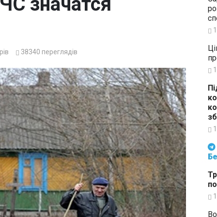
ЧС значатся
ро
сп
1
Ці
рів
38340
переглядів
пр
1
Пі
ко
ко
зб
1
Будьте в курсі подій. Підпи
Бе
Тр
по
1
Во