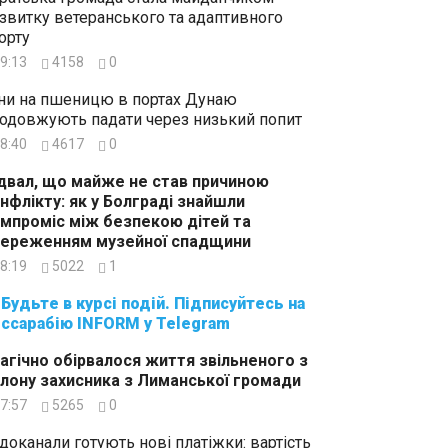
звитку ветеранського та адаптивного
орту
9:13
4158
0
ни на пшеницю в портах Дунаю
одовжують падати через низький попит
8:40
4617
0
двал, що майже не став причиною
нфлікту: як у Болграді знайшли
мпроміс між безпекою дітей та
ереженням музейної спадщини
8:19
5022
1
суйтесь на
ссарабію INFORM у Telegram
агічно обірвалося життя звільненого з
лону захисника з Лиманської громади
7:57
5265
0
доканали готують нові платіжки: вартість