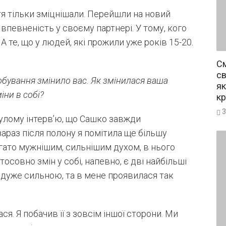
тя тільки зміцнішали. Перейшли на новий
а впевненість у своєму партнері. У тому, кого
А те, що у людей, які прожили уже років 15-20.
См
св
обування змінило вас. Як змінилася ваша
як
іни в собі?
кр
3
улому інтерв’ю, що Сашко завжди
зараз після полону я помітила ще більшу
агато мужнішим, сильнішим духом, в нього
осовно змін у собі, напевно, є дві найбільші
ала дуже сильною, та в мене проявилася так
я. Я побачив її з зовсім іншої сторони. Ми