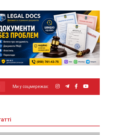
Ми у соцмережах:
атті