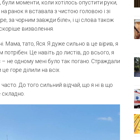
, були моменти, коли хотілось опустити руки,
 на ранок я вставала з чистою головою і зі
е, за чорним завжди біле», і ці слова також
 скоріше визволення.
. Мама, тато, Яся. Я дуже сильно в це вірив, я
м потрібен. Це навіть до листів, до всього, я
с – не одному мені було так погано. Страждали
 це горе ділили на всіх.
асто. До того сильний відчай, що я ні в що
е складно.