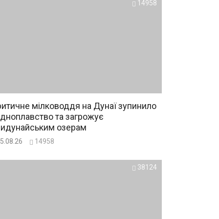
14958
итичне мілководдя на Дунаї зупинило
дноплавство та загрожує
ридунайським озерам
5.08.26
14958
38124