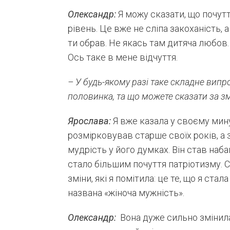
Олександр:
Я можу сказати, що почут
рівень. Це вже не сліпа закоханість, 
ти обрав. Не якась там дитяча любов. 
Ось таке в мене відчуття.
– У будь-якому разі таке складне випр
половинка, та що можете сказати за зм
Ярослава:
Я вже казала у своєму мин
розмірковував старше своїх років, а 
мудрість у його думках. Він став наб
стало більшим почуття патріотизму. Ст
зміни, які я помітила: це те, що я ст
названа «жіноча мужність».
Олександр:
Вона дуже сильно змінилас