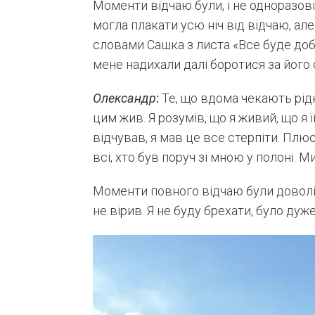
Моменти відчаю були, і не одноразові
могла плакати усю ніч від відчаю, але
словами Сашка з листа «Все буде добр
мене надихали далі боротися за його
Олександр
:
Те, що вдома чекають рідні
цим жив. Я розумів, що я живий, що я ї
відчував, я мав це все стерпіти. Плю
всі, хто був поруч зі мною у полоні. Ми
Моменти повного відчаю були доволі ч
не вірив. Я не буду брехати, було дуж