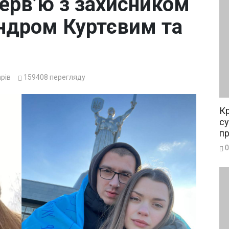
ерв’ю з захисником
ндром Куртєвим та
рів
159408
перегляду
Кр
су
п
0