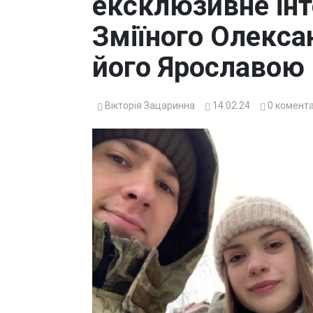
ексклюзивне інт
Зміїного Олекса
його Ярославою
Вікторія Зацаринна
14.02.24
0
комента