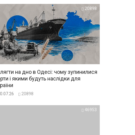
20898
лягти на дно в Одесі: чому зупинилися
рти і якими будуть наслідки для
раїни
0.07.26
20898
46953