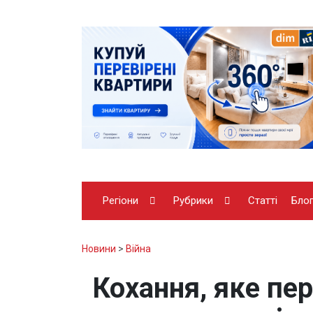
Регіони
Рубрики
Статті
Бло
Новини
>
Війна
Кохання, яке пе