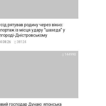
сід рятував родину через вікно:
портаж із місця удару “шахеда” у
лгороді-Дністровському
4.08.26
38124
144990
вий господар Дунаю: японська