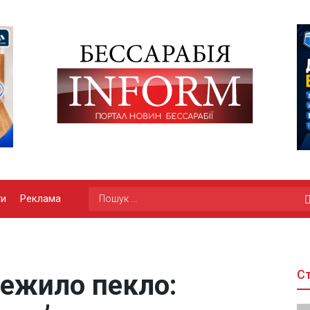
ги
Реклама
Ст
режило пекло: