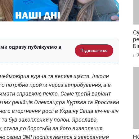
Су
ре
Бі
 ми одразу публікуємо в
Підписатися
0
неймовірна вдача та велике щастя. Інколи
го потрібно пройти через випробування, а в
мати справжнє пекло. Саме третій варіант
аних ренійців Олександра Куртєва та Ярослави
о вторгнення росії в Україну Саша віч-на-віч
й та був захоплений у полон. Ярослава,
, стала до боротьби за його визволення.
Но
ю серед ЗМІ поспілкуватися з закоханими