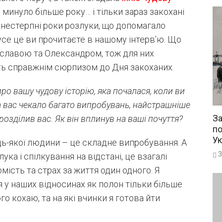
о минуло більше року… і тільки зараз закохані
і нестерпні роки розлуки, що допомагало
усе це ви прочитаєте в нашому інтерв’ю. Що
ославою та Олександром, тож для них
уть справжнім сюрпизом до Дня закоханих.
ро вашу чудову історію, яка почалася, коли ви
на вас чекало багато випробувань, найстрашніше
За
розділив вас. Як він вплинув на ваші почуття?
по
Ук
удь-якої людини – це складне випробування. А
3
ука і спілкування на відстані, це взагалі
омість та страх за життя один одного. Я
у наших відносинах як полон тільки більше
го кохаю, та на які вчинки я готова йти