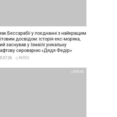
ак Бессарабії у поєднанні з найкращим
ітовим досвідом: історія екс-моряка,
ий заснував у Ізмаїлі унікальну
афтову сироварню «Дядя Федір»
0.07.26
46953
83646