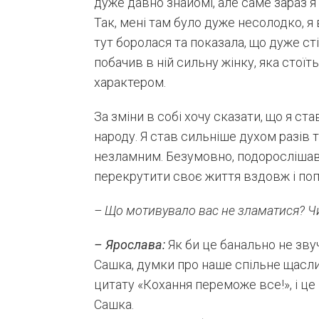
дуже давно знайомі, але саме зараз я
Так, мені там було дуже несолодко, я
тут боролася та показала, що дуже сті
побачив в ній сильну жінку, яка стоїт
характером.
За зміни в собі хочу сказати, що я ст
народу. Я став сильніше духом разів т
незламним. Безумовно, подорослішав.
перекрутити своє життя вздовж і поп
– Що мотивувало вас не зламатися? Ч
– Ярослава:
Як би це банально не зву
Сашка, думки про наше спільне щасли
цитату «Кохання переможе все!», і ц
Сашка.