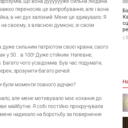
 зрозумів, що вона дууууууже сильна людина.
 важко переносив це випробування, але і вона
Бі
Ка
йка, в неї дух залізний. Мене це здивувало. Я
сц
ь на своєму, з власною думкою, зі своїм
р
2
ав дуже сильним патріотом своєї країни, свого
ак у 50… в 100! Дуже стійким. Напевне,
 Багато чого усвідомив. Був час подумати,
ерек, зрозуміти багато речей.
На
и були моменти повного відчаю?
чало, але мене мотивувало моє кохання до
ве майбутнє. Я собі постійно прокручувала
е мене надихало на боротьбу за повернення