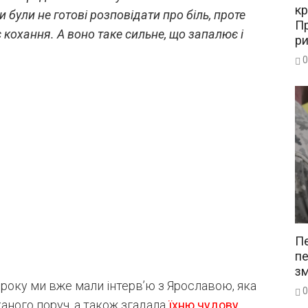
кр
 були не готові розповідати про біль, проте
Пр
 кохання. А воно таке сильне, що запалює і
р
0
Пе
пе
зм
року ми вже мали інтерв’ю з Ярославою, яка
0
аного поруч, а також згадала
їхню чудову