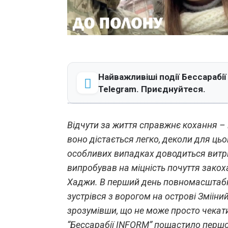
Найважливіші події Бессарабії
Telegram. Приєднуйтеся.
Відчути за життя справжнє кохання – 
воно дістається легко, деколи для цьо
особливих випадках доводиться витри
випробував на міцність почуття закох
Хаджи. В перший день повномасштабног
зустрівся з ворогом на острові Змііни
зрозумівши, що не може просто чекати
“Бессарабії INFORM” пощастило першо