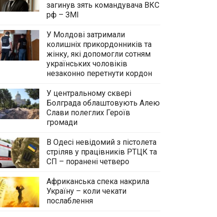
загинув зять командувача ВКС
рф – ЗМІ
У Молдові затримали
колишніх прикордонників та
жінку, які допомогли сотням
українських чоловіків
незаконно перетнути кордон
У центральному сквері
Болграда облаштовують Алею
Слави полеглих Героїв
громади
В Одесі невідомий з пістолета
стріляв у працівників РТЦК та
СП – поранені четверо
Африканська спека накрила
Україну – коли чекати
У центральному сквері Болграда
послаблення
облаштовують Алею Слави