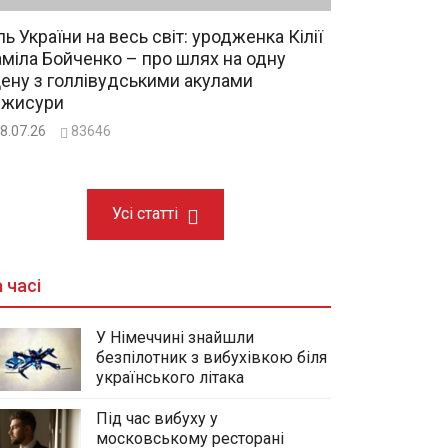
ль України на весь світ: уродженка Кілії
міла Бойченко – про шлях на одну
ену з голлівудськими акулами
ежисури
8.07.26
83646
Усі статті
 часі
У Німеччині знайшли
безпілотник з вибухівкою біля
українського літака
Під час вибуху у
московському ресторані