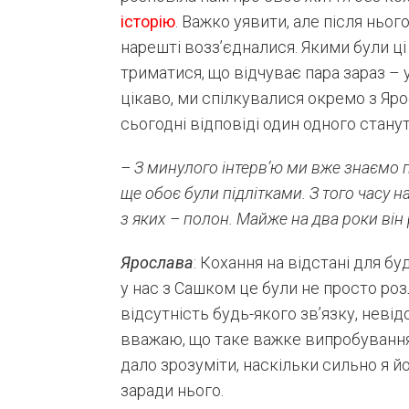
історію
. Важко уявити, але після ньог
нарешті возз’єдналися. Якими були ц
триматися, що відчуває пара зараз – 
цікаво, ми спілкувалися окремо з Яр
сьогодні відповіді один одного стан
– З минулого інтерв’ю ми вже знаємо п
ще обоє були підлітками. З того часу 
з яких – полон. Майже на два роки він 
Ярослава
: Кохання на відстані для б
у нас з Сашком це були не просто розл
відсутність будь-якого зв’язку, невід
вважаю, що таке важке випробування 
дало зрозуміти, наскільки сильно я йо
заради нього.