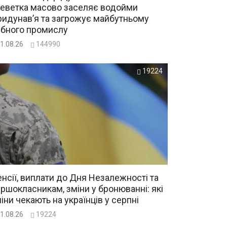
еветка масово заселяє водойми
идунав’я та загрожує майбутньому
ибного промислу
1.08.26
144990
19224
нсії, виплати до Дня Незалежності та
ршокласникам, зміни у бронюванні: які
іни чекають на українців у серпні
1.08.26
19224