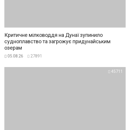
Критичне мілководдя на Дунаї зупинило
судноплавство та загрожує придунайським
озерам
05.08.26
27891
45711