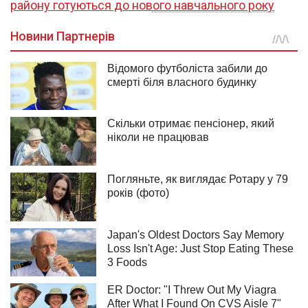
району готуються до нового навчального року