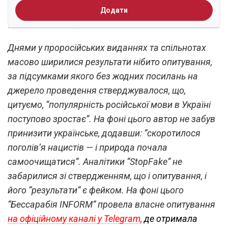
Додати
Днями у проросійських виданнях та спільнотах
масово ширилися результати нібито опитування,
за підсумками якого без жодних посилань на
джерело проведення стверджувалося, що,
цитуємо, “популярність російської мови в Україні
поступово зростає”. На фоні цього автор не забув
принизити українське, додавши: “скоротилося
поголів’я нацистів — і природа почала
самоочищатися”. Аналітики “StopFake” не
забарилися зі ствердженням, що і опитування, і
його “результати” є фейком. На фоні цього
“Бессарабія INFORM” провела власне опитування
на офіційному каналі у Telegram
,
де отримала