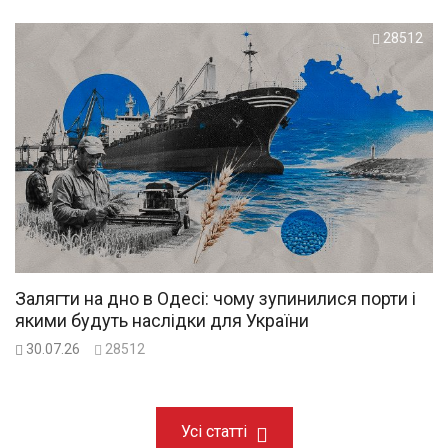
28512
Залягти на дно в Одесі: чому зупинилися порти і
якими будуть наслідки для України
30.07.26
28512
Усі статті