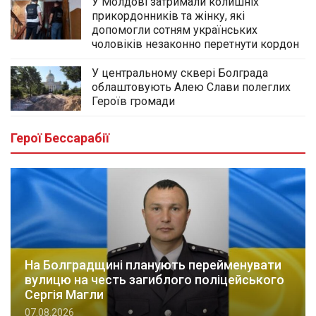
У Молдові затримали колишніх
прикордонників та жінку, які
допомогли сотням українських
чоловіків незаконно перетнути кордон
У центральному сквері Болграда
облаштовують Алею Слави полеглих
Героїв громади
Герої Бессарабії
На Болградщині планують перейменувати
вулицю на честь загиблого поліцейського
Сергія Магли
07.08.2026