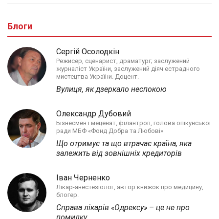
Блоги
Сергій Осолодкін
Режисер, сценарист, драматург; заслужений
журналіст України, заслужений діяч естрадного
мистецтва України. Доцент.
Вулиця, як дзеркало неспокою
Олександр Дубовий
Бізнесмен і меценат, філантроп, голова опікунської
ради МБФ «Фонд Добра та Любові»
Що отримує та що втрачає країна, яка
залежить від зовнішніх кредиторів
Іван Черненко
Лікар-анестезіолог, автор книжок про медицину,
блогер.
Справа лікарів «Одрексу» – це не про
помилку