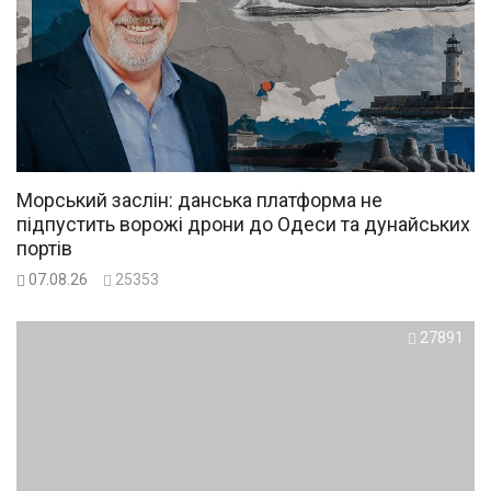
Морський заслін: данська платформа не
підпустить ворожі дрони до Одеси та дунайських
портів
07.08.26
25353
27891