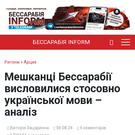
БЕССАРАБІЯ INFORM
Регіони
>
Арциз
Мешканці Бессарабії
висловилися стосовно
української мови –
аналіз
Вікторія Зацаринна
06.08.24
6
коментарів