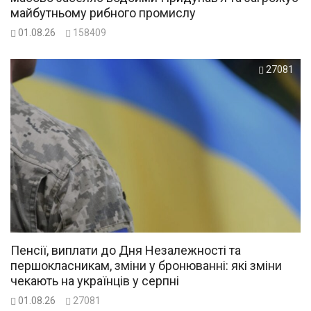
майбутньому рибного промислу
01.08.26
158409
27081
Пенсії, виплати до Дня Незалежності та
першокласникам, зміни у бронюванні: які зміни
чекають на українців у серпні
01.08.26
27081