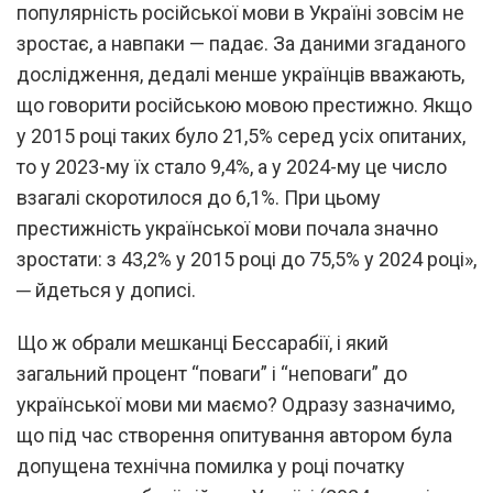
популярність російської мови в Україні зовсім не
зростає, а навпаки — падає. За даними згаданого
дослідження, дедалі менше українців вважають,
що говорити російською мовою престижно. Якщо
у 2015 році таких було 21,5% серед усіх опитаних,
то у 2023-му їх стало 9,4%, а у 2024-му це число
взагалі скоротилося до 6,1%. При цьому
престижність української мови почала значно
зростати: з 43,2% у 2015 році до 75,5% у 2024 році»,
─ йдеться у дописі.
Що ж обрали мешканці Бессарабії, і який
загальний процент “поваги” і “неповаги” до
української мови ми маємо? Одразу зазначимо,
що під час створення опитування автором була
допущена технічна помилка у році початку