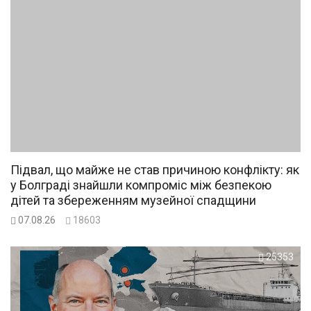
Підвал, що майже не став причиною конфлікту: як
у Болграді знайшли компроміс між безпекою
дітей та збереженням музейної спадщини
07.08.26
18603
25353