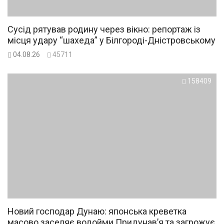
Сусід рятував родину через вікно: репортаж із
місця удару “шахеда” у Білгороді-Дністровському
04.08.26
45711
158409
Новий господар Дунаю: японська креветка
масово заселяє водойми Придунав’я та загрожує