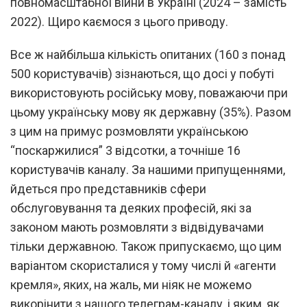
повномасштабної війни в Україні (2024 – замість
2022). Щиро каємося з цього приводу.
Все ж найбільша кількість опитаних (160 з понад
500 користувачів) зізнаються, що досі у побуті
використовують російську мову, поважаючи при
цьому українську мову як державну (35%). Разом
з цим на примус розмовляти українською
“поскаржилися” 3 відсотки, а точніше 16
користувачів каналу. За нашими припущеннями,
йдеться про представників сфери
обслуговування та деяких професій, які за
законом мають розмовляти з відвідувачами
тільки державною. Також припускаємо, що цим
варіантом скористалися у тому числі й «агенти
кремля», яких, на жаль, ми ніяк не можемо
викорінити з нашого телеграм-каналу, і яким, як