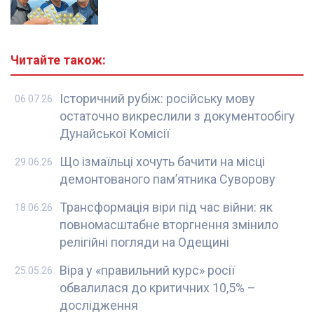
Читайте також:
Історичний рубіж: російську мову
06.07.26
остаточно викреслили з документообігу
Дунайської Комісії
Що ізмаїльці хочуть бачити на місці
29.06.26
демонтованого пам’ятника Суворову
Трансформація віри під час війни: як
18.06.26
повномасштабне вторгнення змінило
релігійні погляди на Одещині
Віра у «правильний курс» росії
25.05.26
обвалилася до критичних 10,5% –
дослідження