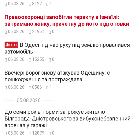
06.08.26
8127
1
Правоохоронці запобігли теракту в Ізмаїлі:
затримано жінку, причетну до його підготовки
06.08.26
21951
0
В Одесі під час руху під землю провалився
Фото
автомобіль
06.08.26
15255
0
Ввечері ворог знову атакував Одещину: є
пошкодження та постраждала
06.08.26
8586
1
05.08.2026
До семи років тюрми загрожує жителю
Білгорода-Дністровського за вибухонебезпечний
арсенал у гаражі
05.08.26
12879
0