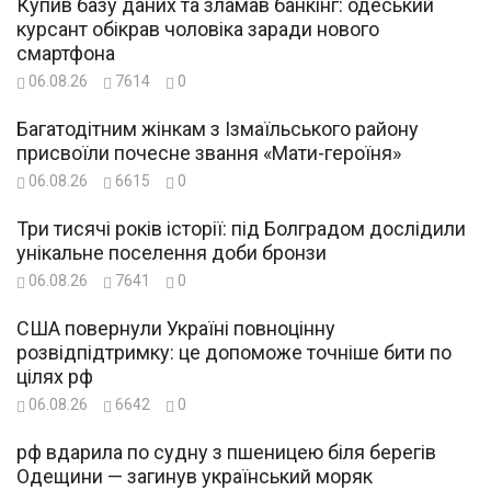
Купив базу даних та зламав банкінг: одеський
курсант обікрав чоловіка заради нового
смартфона
06.08.26
7614
0
Багатодітним жінкам з Ізмаїльського району
присвоїли почесне звання «Мати-героїня»
06.08.26
6615
0
Три тисячі років історії: під Болградом дослідили
унікальне поселення доби бронзи
06.08.26
7641
0
США повернули Україні повноцінну
розвідпідтримку: це допоможе точніше бити по
цілях рф
06.08.26
6642
0
рф вдарила по судну з пшеницею біля берегів
Одещини — загинув український моряк