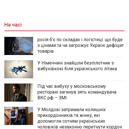
На часі
росія б’є по складах і логістиці: що буде
з цінами та чи загрожує Україні дефіцит
товарів
У Німеччині знайшли безпілотник з
вибухівкою біля українського літака
Під час вибуху у московському
ресторані загинув зять командувача
ВКС рф – ЗМІ
У Молдові затримали колишніх
прикордонників та жінку, які
допомогли сотням українських
чоловіків незаконно перетнути кордон