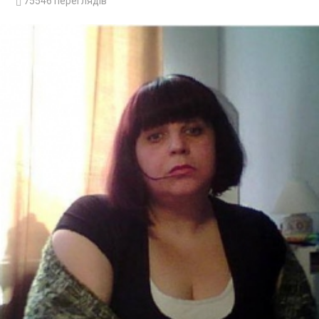
75546
переглядів