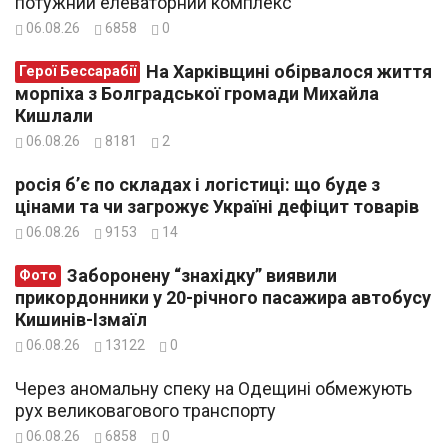
потужний елеваторний комплекс
06.08.26
6858
0
На Харківщині обірвалося життя
Герої Бессарабії
морпіха з Болградської громади Михайла
Кишлали
06.08.26
8181
2
росія б’є по складах і логістиці: що буде з
цінами та чи загрожує Україні дефіцит товарів
06.08.26
9153
14
Заборонену “знахідку” виявили
Фото
прикордонники у 20-річного пасажира автобусу
Кишинів-Ізмаїл
06.08.26
13122
0
Через аномальну спеку на Одещині обмежують
рух великовагового транспорту
06.08.26
6858
0