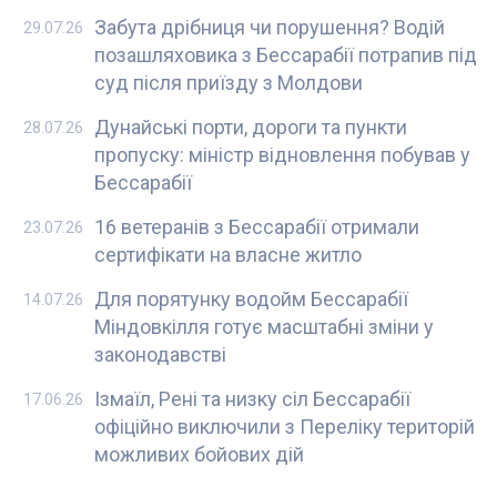
Забута дрібниця чи порушення? Водій
29.07.26
позашляховика з Бессарабії потрапив під
суд після приїзду з Молдови
Дунайські порти, дороги та пункти
28.07.26
пропуску: міністр відновлення побував у
Бессарабії
16 ветеранів з Бессарабії отримали
23.07.26
сертифікати на власне житло
Для порятунку водойм Бессарабії
14.07.26
Міндовкілля готує масштабні зміни у
законодавстві
Ізмаїл, Рені та низку сіл Бессарабії
17.06.26
офіційно виключили з Переліку територій
можливих бойових дій