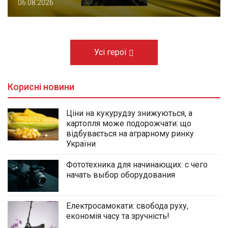
06.08.2026
Усі герої
Корисні новини
Ціни на кукурудзу знижуються, а
картопля може подорожчати: що
відбувається на аграрному ринку
України
Фототехника для начинающих: с чего
начать выбор оборудования
Електросамокати: свобода руху,
економія часу та зручність!