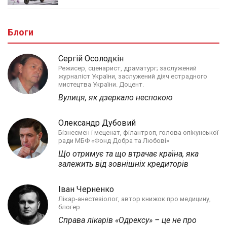
Блоги
Сергій Осолодкін
Режисер, сценарист, драматург; заслужений
журналіст України, заслужений діяч естрадного
мистецтва України. Доцент.
Вулиця, як дзеркало неспокою
Олександр Дубовий
Бізнесмен і меценат, філантроп, голова опікунської
ради МБФ «Фонд Добра та Любові»
Що отримує та що втрачає країна, яка
залежить від зовнішніх кредиторів
Іван Черненко
Лікар-анестезіолог, автор книжок про медицину,
блогер.
Справа лікарів «Одрексу» – це не про