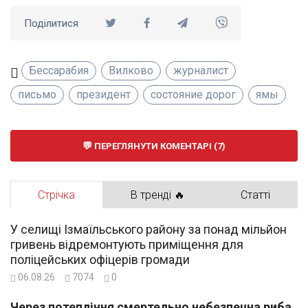
Поділитися
Бессарабия
Вилково
журналист
письмо
президент
состояние дорог
ямы
ПЕРЕГЛЯНУТИ КОМЕНТАРІ (7)
Стрічка
В тренді 🔥
Статті
У селищі Ізмаїльського району за понад мільйон
гривень відремонтують приміщення для
поліцейських офіцерів громади
06.08.26
7074
0
Через потепління смертельно небезпечна риба