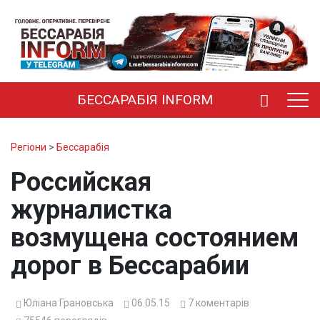
БЕССАРАБІЯ INFORM
Регіони
>
Бессарабія
Российская
журналистка
возмущена состоянием
дорог в Бессарабии
Юліана Грановська
06.05.15
7
коментарів