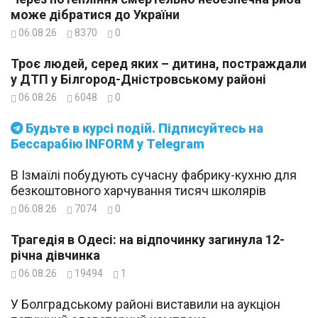
може дібратися до України
06.08.26
8370
0
Троє людей, серед яких – дитина, постраждали
у ДТП у Білгород-Дністровському районі
06.08.26
6048
0
Будьте в курсі подій. Підписуйтесь на
Бессарабію INFORM у Telegram
В Ізмаїлі побудують сучасну фабрику-кухню для
безкоштовного харчування тисяч школярів
06.08.26
7074
0
Трагедія в Одесі: на відпочинку загинула 12-
річна дівчинка
06.08.26
19494
1
У Болградському районі виставили на аукціон