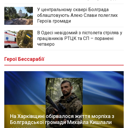
У центральному сквері Болграда
облаштовують Алею Слави полеглих
Героїв громади
В Одесі невідомий з пістолета стріляв у
працівників РТЦК та СП – поранені
четверо
Герої Бессарабії
На Харківщині обірвалося життя морпіха з
Болградської громади Михайла Кишлали